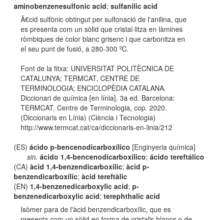
aminobenzenesulfonic acid
;
sulfanilic acid
Ã€cid sulfònic obtingut per sulfonació de l'anilina, que
es presenta com un sòlid que cristal·litza en làmines
ròmbiques de color blanc grisenc i que carbonitza en
el seu punt de fusió, a 280-300 ºC.
Font de la fitxa: UNIVERSITAT POLITÈCNICA DE
CATALUNYA; TERMCAT, CENTRE DE
TERMINOLOGIA; ENCICLOPÈDIA CATALANA.
Diccionari de química [en línia]. 3a ed. Barcelona:
TERMCAT, Centre de Terminologia, cop. 2020.
(Diccionaris en Línia) (Ciència i Tecnologia)
http://www.termcat.cat/ca/diccionaris-en-linia/212
(ES)
ácido p-bencenodicarboxílico
[Enginyeria química]
sin.
ácido 1,4-bencenodicarboxílico
;
ácido tereftálico
(CA)
àcid 1,4-benzendicarboxílic
;
àcid p-
benzendicarboxílic
;
àcid tereftàlic
(EN)
1,4-benzenedicarboxylic acid
;
p-
benzenedicarboxylic acid
;
terephthalic acid
Isòmer para de l'àcid benzendicarboxílic, que es
presenta com un sòlid en forma de cristalls blancs o de