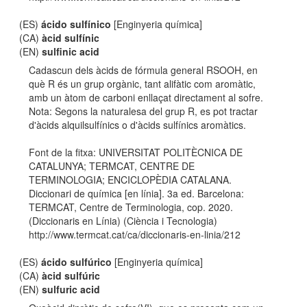
(ES)
ácido sulfínico
[Enginyeria química]
(CA)
àcid sulfínic
(EN)
sulfinic acid
Cadascun dels àcids de fórmula general RSOOH, en
què R és un grup orgànic, tant alifàtic com aromàtic,
amb un àtom de carboni enllaçat directament al sofre.
Nota: Segons la naturalesa del grup R, es pot tractar
d'àcids alquilsulfínics o d'àcids sulfínics aromàtics.
Font de la fitxa: UNIVERSITAT POLITÈCNICA DE
CATALUNYA; TERMCAT, CENTRE DE
TERMINOLOGIA; ENCICLOPÈDIA CATALANA.
Diccionari de química [en línia]. 3a ed. Barcelona:
TERMCAT, Centre de Terminologia, cop. 2020.
(Diccionaris en Línia) (Ciència i Tecnologia)
http://www.termcat.cat/ca/diccionaris-en-linia/212
(ES)
ácido sulfúrico
[Enginyeria química]
(CA)
àcid sulfúric
(EN)
sulfuric acid