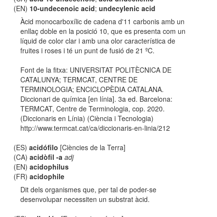
(EN)
10-undecenoic acid
;
undecylenic acid
Àcid monocarboxílic de cadena d'11 carbonis amb un
enllaç doble en la posició 10, que es presenta com un
líquid de color clar i amb una olor característica de
fruites i roses i té un punt de fusió de 21 ºC.
Font de la fitxa: UNIVERSITAT POLITÈCNICA DE
CATALUNYA; TERMCAT, CENTRE DE
TERMINOLOGIA; ENCICLOPÈDIA CATALANA.
Diccionari de química [en línia]. 3a ed. Barcelona:
TERMCAT, Centre de Terminologia, cop. 2020.
(Diccionaris en Línia) (Ciència i Tecnologia)
http://www.termcat.cat/ca/diccionaris-en-linia/212
(ES)
acidófilo
[Ciències de la Terra]
(CA)
acidòfil -a
adj
(EN)
acidophilus
(FR)
acidophile
Dit dels organismes que, per tal de poder-se
desenvolupar necessiten un substrat àcid.