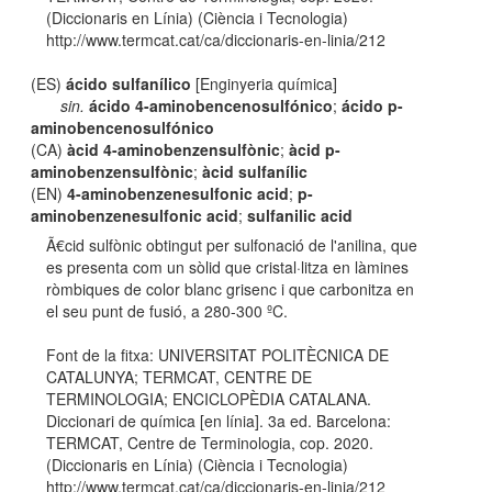
(Diccionaris en Línia) (Ciència i Tecnologia)
http://www.termcat.cat/ca/diccionaris-en-linia/212
(ES)
ácido sulfanílico
[Enginyeria química]
sin.
ácido 4-aminobencenosulfónico
;
ácido p-
aminobencenosulfónico
(CA)
àcid 4-aminobenzensulfònic
;
àcid p-
aminobenzensulfònic
;
àcid sulfanílic
(EN)
4-aminobenzenesulfonic acid
;
p-
aminobenzenesulfonic acid
;
sulfanilic acid
Ã€cid sulfònic obtingut per sulfonació de l'anilina, que
es presenta com un sòlid que cristal·litza en làmines
ròmbiques de color blanc grisenc i que carbonitza en
el seu punt de fusió, a 280-300 ºC.
Font de la fitxa: UNIVERSITAT POLITÈCNICA DE
CATALUNYA; TERMCAT, CENTRE DE
TERMINOLOGIA; ENCICLOPÈDIA CATALANA.
Diccionari de química [en línia]. 3a ed. Barcelona:
TERMCAT, Centre de Terminologia, cop. 2020.
(Diccionaris en Línia) (Ciència i Tecnologia)
http://www.termcat.cat/ca/diccionaris-en-linia/212