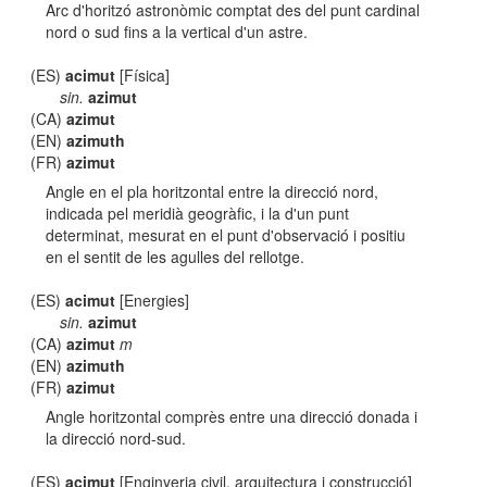
Arc d'horitzó astronòmic comptat des del punt cardinal
nord o sud fins a la vertical d'un astre.
(ES)
acimut
[Física]
sin.
azimut
(CA)
azimut
(EN)
azimuth
(FR)
azimut
Angle en el pla horitzontal entre la direcció nord,
indicada pel meridià geogràfic, i la d'un punt
determinat, mesurat en el punt d'observació i positiu
en el sentit de les agulles del rellotge.
(ES)
acimut
[Energies]
sin.
azimut
(CA)
azimut
m
(EN)
azimuth
(FR)
azimut
Angle horitzontal comprès entre una direcció donada i
la direcció nord-sud.
(ES)
acimut
[Enginyeria civil, arquitectura i construcció]