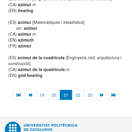
(CA)
azimut
m
(EN)
bearing
(ES)
acimut
[Matemàtiques i estadística]
sin.
azimut
(CA)
azimut
m
(EN)
azimuth
(FR)
azimut
(ES)
acimut de la cuadrícula
[Enginyeria civil, arquitectura i
construcció]
(CA)
azimut de la quadrícula
m
(EN)
grid bearing
19
20
21
22
23