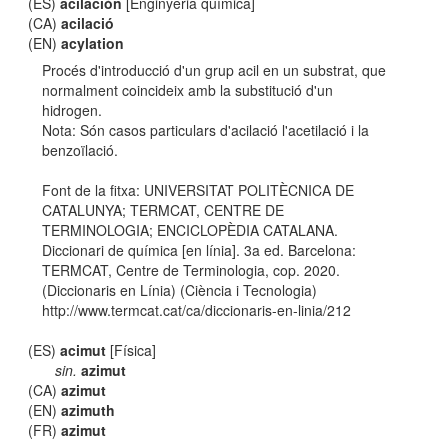
(ES)
acilación
[Enginyeria química]
(CA)
acilació
(EN)
acylation
Procés d'introducció d'un grup acil en un substrat, que
normalment coincideix amb la substitució d'un
hidrogen.
Nota: Són casos particulars d'acilació l'acetilació i la
benzoïlació.
Font de la fitxa: UNIVERSITAT POLITÈCNICA DE
CATALUNYA; TERMCAT, CENTRE DE
TERMINOLOGIA; ENCICLOPÈDIA CATALANA.
Diccionari de química [en línia]. 3a ed. Barcelona:
TERMCAT, Centre de Terminologia, cop. 2020.
(Diccionaris en Línia) (Ciència i Tecnologia)
http://www.termcat.cat/ca/diccionaris-en-linia/212
(ES)
acimut
[Física]
sin.
azimut
(CA)
azimut
(EN)
azimuth
(FR)
azimut