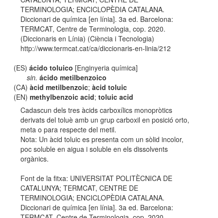
TERMINOLOGIA; ENCICLOPÈDIA CATALANA.
Diccionari de química [en línia]. 3a ed. Barcelona:
TERMCAT, Centre de Terminologia, cop. 2020.
(Diccionaris en Línia) (Ciència i Tecnologia)
http://www.termcat.cat/ca/diccionaris-en-linia/212
(ES)
ácido toluico
[Enginyeria química]
sin.
ácido metilbenzoico
(CA)
àcid metilbenzoic
;
àcid toluic
(EN)
methylbenzoic acid
;
toluic acid
Cadascun dels tres àcids carboxílics monopròtics
derivats del toluè amb un grup carboxil en posició orto,
meta o para respecte del metil.
Nota: Un àcid toluic es presenta com un sòlid incolor,
poc soluble en aigua i soluble en els dissolvents
orgànics.
Font de la fitxa: UNIVERSITAT POLITÈCNICA DE
CATALUNYA; TERMCAT, CENTRE DE
TERMINOLOGIA; ENCICLOPÈDIA CATALANA.
Diccionari de química [en línia]. 3a ed. Barcelona:
TERMCAT, Centre de Terminologia, cop. 2020.