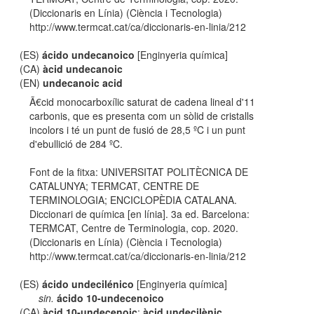
(Diccionaris en Línia) (Ciència i Tecnologia)
http://www.termcat.cat/ca/diccionaris-en-linia/212
(ES)
ácido undecanoico
[Enginyeria química]
(CA)
àcid undecanoic
(EN)
undecanoic acid
Ã€cid monocarboxílic saturat de cadena lineal d'11
carbonis, que es presenta com un sòlid de cristalls
incolors i té un punt de fusió de 28,5 ºC i un punt
d'ebullició de 284 ºC.
Font de la fitxa: UNIVERSITAT POLITÈCNICA DE
CATALUNYA; TERMCAT, CENTRE DE
TERMINOLOGIA; ENCICLOPÈDIA CATALANA.
Diccionari de química [en línia]. 3a ed. Barcelona:
TERMCAT, Centre de Terminologia, cop. 2020.
(Diccionaris en Línia) (Ciència i Tecnologia)
http://www.termcat.cat/ca/diccionaris-en-linia/212
(ES)
ácido undecilénico
[Enginyeria química]
sin.
ácido 10-undecenoico
(CA)
àcid 10-undecenoic
;
àcid undecilènic