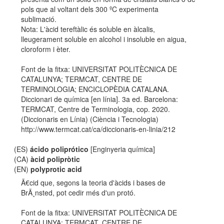
pols que al voltant dels 300 ºC experimenta
sublimació.
Nota: L'àcid tereftàlic és soluble en àlcalis,
lleugerament soluble en alcohol i insoluble en aigua,
cloroform i èter.
Font de la fitxa: UNIVERSITAT POLITÈCNICA DE
CATALUNYA; TERMCAT, CENTRE DE
TERMINOLOGIA; ENCICLOPÈDIA CATALANA.
Diccionari de química [en línia]. 3a ed. Barcelona:
TERMCAT, Centre de Terminologia, cop. 2020.
(Diccionaris en Línia) (Ciència i Tecnologia)
http://www.termcat.cat/ca/diccionaris-en-linia/212
(ES)
ácido poliprótico
[Enginyeria química]
(CA)
àcid polipròtic
(EN)
polyprotic acid
Ã€cid que, segons la teoria d'àcids i bases de
BrÃ¸nsted, pot cedir més d'un protó.
Font de la fitxa: UNIVERSITAT POLITÈCNICA DE
CATALUNYA; TERMCAT, CENTRE DE