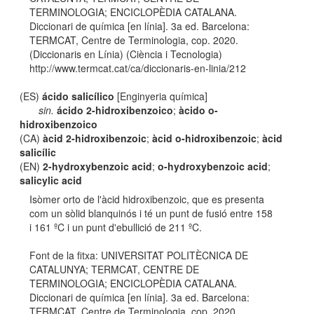
TERMINOLOGIA; ENCICLOPÈDIA CATALANA.
Diccionari de química [en línia]. 3a ed. Barcelona:
TERMCAT, Centre de Terminologia, cop. 2020.
(Diccionaris en Línia) (Ciència i Tecnologia)
http://www.termcat.cat/ca/diccionaris-en-linia/212
(ES)
ácido salicílico
[Enginyeria química]
sin.
ácido 2-hidroxibenzoico
;
àcido o-
hidroxibenzoico
(CA)
àcid 2-hidroxibenzoic
;
àcid o-hidroxibenzoic
;
àcid
salicílic
(EN)
2-hydroxybenzoic acid
;
o-hydroxybenzoic acid
;
salicylic acid
Isòmer orto de l'àcid hidroxibenzoic, que es presenta
com un sòlid blanquinós i té un punt de fusió entre 158
i 161 ºC i un punt d'ebullició de 211 ºC.
Font de la fitxa: UNIVERSITAT POLITÈCNICA DE
CATALUNYA; TERMCAT, CENTRE DE
TERMINOLOGIA; ENCICLOPÈDIA CATALANA.
Diccionari de química [en línia]. 3a ed. Barcelona:
TERMCAT, Centre de Terminologia, cop. 2020.