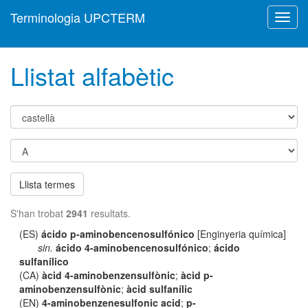
Terminologia UPCTERM
Toggl
navig
Llistat alfabètic
Llista termes
S'han trobat
2941
resultats.
(ES)
ácido p-aminobencenosulfónico
[Enginyeria química]
sin.
ácido 4-aminobencenosulfónico
;
ácido
sulfanílico
(CA)
àcid 4-aminobenzensulfònic
;
àcid p-
aminobenzensulfònic
;
àcid sulfanílic
(EN)
4-aminobenzenesulfonic acid
;
p-