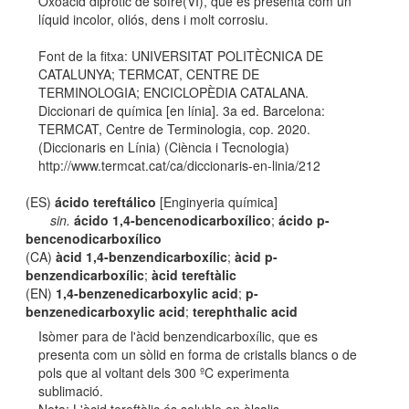
Oxoàcid dipròtic de sofre(VI), que es presenta com un
líquid incolor, oliós, dens i molt corrosiu.
Font de la fitxa: UNIVERSITAT POLITÈCNICA DE
CATALUNYA; TERMCAT, CENTRE DE
TERMINOLOGIA; ENCICLOPÈDIA CATALANA.
Diccionari de química [en línia]. 3a ed. Barcelona:
TERMCAT, Centre de Terminologia, cop. 2020.
(Diccionaris en Línia) (Ciència i Tecnologia)
http://www.termcat.cat/ca/diccionaris-en-linia/212
(ES)
ácido tereftálico
[Enginyeria química]
sin.
ácido 1,4-bencenodicarboxílico
;
ácido p-
bencenodicarboxílico
(CA)
àcid 1,4-benzendicarboxílic
;
àcid p-
benzendicarboxílic
;
àcid tereftàlic
(EN)
1,4-benzenedicarboxylic acid
;
p-
benzenedicarboxylic acid
;
terephthalic acid
Isòmer para de l'àcid benzendicarboxílic, que es
presenta com un sòlid en forma de cristalls blancs o de
pols que al voltant dels 300 ºC experimenta
sublimació.