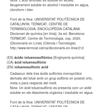
Nota: L'àcid tereftàlic és soluble en àlcalis,
lleugerament soluble en alcohol i insoluble en aigua,
cloroform i èter.
Font de la fitxa: UNIVERSITAT POLITÈCNICA DE
CATALUNYA; TERMCAT, CENTRE DE
TERMINOLOGIA; ENCICLOPÈDIA CATALANA.
Diccionari de química [en línia]. 3a ed. Barcelona:
TERMCAT, Centre de Terminologia, cop. 2020.
(Diccionaris en Línia) (Ciència i Tecnologia)
http://www.termcat.cat/ca/diccionaris-en-linia/212
(ES)
ácido toluenosulfónico
[Enginyeria química]
(CA)
àcid toluensulfònic
(EN)
toluenesulfonic acid
Cadascun dels tres àcids sulfònics monopròtics
derivats del toluè amb un grup sulfònic en posició orto,
meta o para respecte del metil.
Nota: Un àcid toluensulfònic es presenta com un sòlid
soluble en els dissolvents orgànics i insoluble en aigua.
Font de la fitxa: UNIVERSITAT POLITÈCNICA DE
CATALUNYA; TERMCAT, CENTRE DE