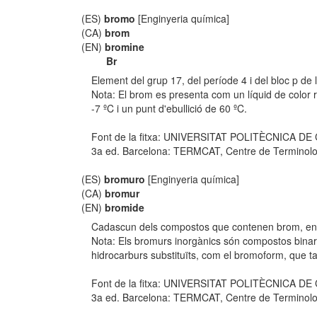
(ES)
bromo
[Enginyeria química]
(CA)
brom
(EN)
bromine
Br
Element del grup 17, del període 4 i del bloc p d
Nota: El brom es presenta com un líquid de color ro
-7 ºC i un punt d'ebullició de 60 ºC.
Font de la fitxa: UNIVERSITAT POLITÈCNICA D
3a ed. Barcelona: TERMCAT, Centre de Terminologia,
(ES)
bromuro
[Enginyeria química]
(CA)
bromur
(EN)
bromide
Cadascun dels compostos que contenen brom, en q
Nota: Els bromurs inorgànics són compostos binaris
hidrocarburs substituïts, com el bromoform, que t
Font de la fitxa: UNIVERSITAT POLITÈCNICA D
3a ed. Barcelona: TERMCAT, Centre de Terminologia,