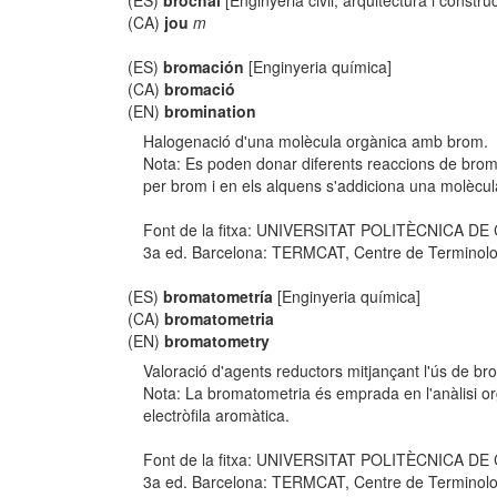
(ES)
brochal
[Enginyeria civil, arquitectura i constru
(CA)
jou
m
(ES)
bromación
[Enginyeria química]
(CA)
bromació
(EN)
bromination
Halogenació d'una molècula orgànica amb brom.
Nota: Es poden donar diferents reaccions de broma
per brom i en els alquens s'addiciona una molècu
Font de la fitxa: UNIVERSITAT POLITÈCNICA D
3a ed. Barcelona: TERMCAT, Centre de Terminologia,
(ES)
bromatometría
[Enginyeria química]
(CA)
bromatometria
(EN)
bromatometry
Valoració d'agents reductors mitjançant l'ús de b
Nota: La bromatometria és emprada en l'anàlisi o
electròfila aromàtica.
Font de la fitxa: UNIVERSITAT POLITÈCNICA D
3a ed. Barcelona: TERMCAT, Centre de Terminologia,