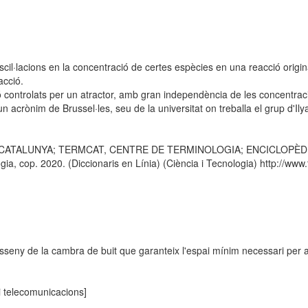
scil·lacions en la concentració de certes espècies en una reacció origin
acció.
controlats per un atractor, amb gran independència de les concentracion
un acrònim de Brussel·les, seu de la universitat on treballa el grup d'I
E CATALUNYA; TERMCAT, CENTRE DE TERMINOLOGIA; ENCICLOPÈDIA CA
 cop. 2020. (Diccionaris en Línia) (Ciència i Tecnologia) http://www.t
 disseny de la cambra de buit que garanteix l'espai mínim necessari per a 
 i telecomunicacions]