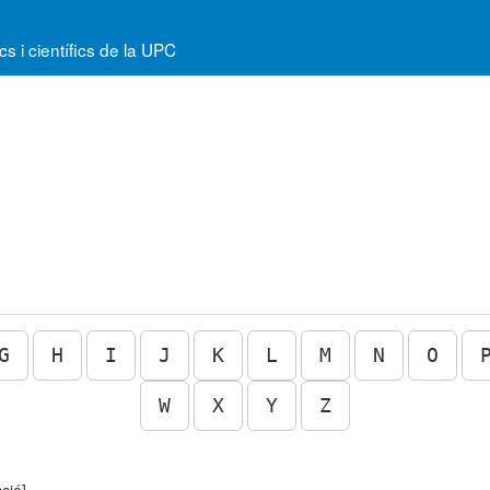
 i científics de la UPC
G
H
I
J
K
L
M
N
O
W
X
Y
Z