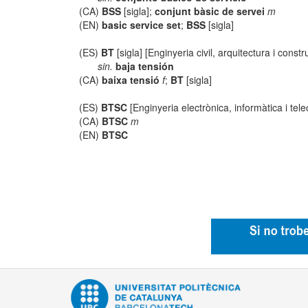
(CA)
BSS
[sigla];
conjunt bàsic de servei
m
(EN)
basic service set
;
BSS
[sigla]
(ES)
BT
[sigla] [Enginyeria civil, arquitectura i constr
sin.
baja tensión
(CA)
baixa tensió
f
;
BT
[sigla]
(ES)
BTSC
[Enginyeria electrònica, informàtica i te
(CA)
BTSC
m
(EN)
BTSC