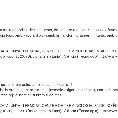
e la taula periòdica dels elements, de nombre atòmic 35 i massa atòmic
ig fosc, amb vapors d'olor semblant al clor i fortament irritants, amb 
E CATALUNYA; TERMCAT, CENTRE DE TERMINOLOGIA; ENCICLOPÈDIA CA
 cop. 2020. (Diccionaris en Línia) (Ciència i Tecnologia) http://www.t
uè el brom actua amb l'estat d'oxidació -1.
 de brom i un altre element (excepte oxigen, fluor i clor), com el brom
ambé rep el nom de tribromur de metil.
E CATALUNYA; TERMCAT, CENTRE DE TERMINOLOGIA; ENCICLOPÈDIA CA
 cop. 2020. (Diccionaris en Línia) (Ciència i Tecnologia) http://www.t