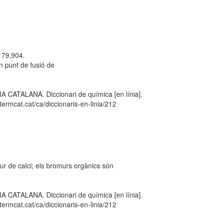
a 79,904.
un punt de fusió de
TALANA. Diccionari de química [en línia].
ermcat.cat/ca/diccionaris-en-linia/212
ur de calci; els bromurs orgànics són
TALANA. Diccionari de química [en línia].
ermcat.cat/ca/diccionaris-en-linia/212