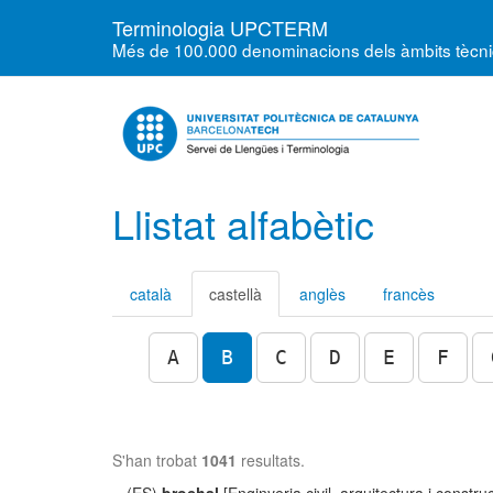
Terminologia UPCTERM
Més de 100.000 denominacions dels àmbits tècnics
Llistat alfabètic
català
castellà
anglès
francès
A
B
C
D
E
F
S'han trobat
1041
resultats.