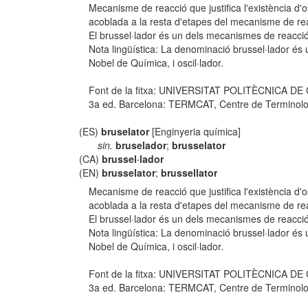
Mecanisme de reacció que justifica l'existència d'o
acoblada a la resta d'etapes del mecanisme de re
El brussel·lador és un dels mecanismes de reacció 
Nota lingüística: La denominació brussel·lador és 
Nobel de Química, i oscil·lador.
Font de la fitxa: UNIVERSITAT POLITÈCNICA D
3a ed. Barcelona: TERMCAT, Centre de Terminologia,
(ES)
bruselator
[Enginyeria química]
sin.
bruselador
;
brusselator
(CA)
brussel·lador
(EN)
brusselator
;
brussellator
Mecanisme de reacció que justifica l'existència d'o
acoblada a la resta d'etapes del mecanisme de re
El brussel·lador és un dels mecanismes de reacció 
Nota lingüística: La denominació brussel·lador és 
Nobel de Química, i oscil·lador.
Font de la fitxa: UNIVERSITAT POLITÈCNICA D
3a ed. Barcelona: TERMCAT, Centre de Terminologia,