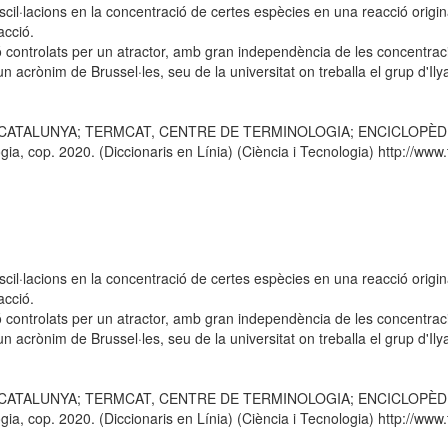
scil·lacions en la concentració de certes espècies en una reacció origin
acció.
controlats per un atractor, amb gran independència de les concentracion
un acrònim de Brussel·les, seu de la universitat on treballa el grup d'I
E CATALUNYA; TERMCAT, CENTRE DE TERMINOLOGIA; ENCICLOPÈDIA CA
 cop. 2020. (Diccionaris en Línia) (Ciència i Tecnologia) http://www.t
scil·lacions en la concentració de certes espècies en una reacció origin
acció.
controlats per un atractor, amb gran independència de les concentracion
un acrònim de Brussel·les, seu de la universitat on treballa el grup d'I
E CATALUNYA; TERMCAT, CENTRE DE TERMINOLOGIA; ENCICLOPÈDIA CA
 cop. 2020. (Diccionaris en Línia) (Ciència i Tecnologia) http://www.t