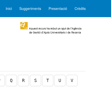
Inici
Suggeriments
Presentació
Crèdits
P
Q
R
S
T
U
V