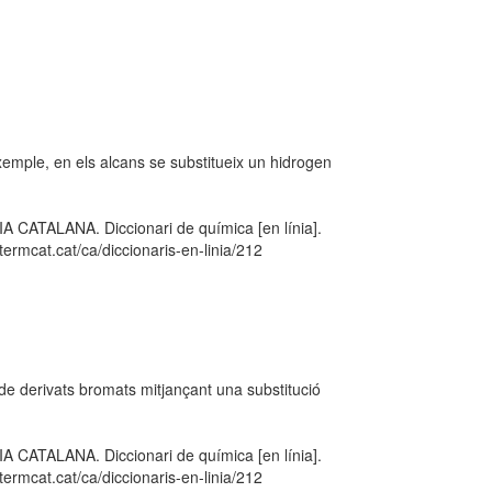
emple, en els alcans se substitueix un hidrogen
TALANA. Diccionari de química [en línia].
ermcat.cat/ca/diccionaris-en-linia/212
e derivats bromats mitjançant una substitució
TALANA. Diccionari de química [en línia].
ermcat.cat/ca/diccionaris-en-linia/212