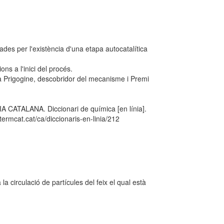
ades per l'existència d'una etapa autocatalítica
s a l'inici del procés.
lya Prigogine, descobridor del mecanisme i Premi
TALANA. Diccionari de química [en línia].
ermcat.cat/ca/diccionaris-en-linia/212
la circulació de partícules del feix el qual està