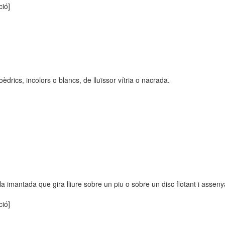
ció]
èdrics, incolors o blancs, de lluïssor vítria o nacrada.
a imantada que gira lliure sobre un piu o sobre un disc flotant i asseny
ció]