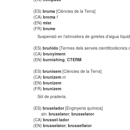
(ES)
bruma
[Ciències de la Terra]
(CA)
broma
f
(EN)
mist
(FR)
brume
Suspensió en l'atmosfera de gotetes d'aigua líquida 
(ES)
bruñido
[Termes dels serveis cientificotècnics
(CA)
brunyiment
(EN)
burnishing
;
CTERM
(ES)
brunisem
[Ciències de la Terra]
(CA)
brunizem
m
(EN)
brunizem
(FR)
brunizem
Sòl de praderia.
(ES)
bruselador
[Enginyeria química]
sin.
bruselator
;
brusselator
(CA)
brussel·lador
(EN)
brusselator
;
brussellator