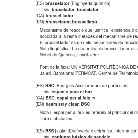
(ES)
brusselator
[Enginyeria química]
sin.
bruselador
;
bruselator
(CA)
brussel·lador
(EN)
brusselator
;
brussellator
Mecanisme de reacció que justifica l'existència d'o
acoblada a la resta d'etapes del mecanisme de re
El brussel·lador és un dels mecanismes de reacció 
Nota lingüística: La denominació brussel·lador és 
Nobel de Química, i oscil·lador.
Font de la fitxa: UNIVERSITAT POLITÈCNICA D
3a ed. Barcelona: TERMCAT, Centre de Terminologia,
(ES)
BSC
[Energies:Acceleradors de partícules]
sin.
espacio para el haz
(CA)
BSC
;
espai per al feix
m
(EN)
beam stay clear
;
BSC
Nota L'espai per al feix es refereix al principi del
lliure d'obstacles.
(ES)
BSS
[sigla] [Enginyeria electrònica, informàtica
sin.
conjunto básico de servicio