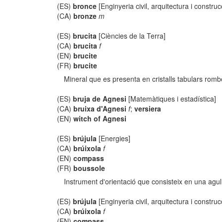
(ES)
bronce
[Enginyeria civil, arquitectura i construc
(CA)
bronze
m
(ES)
brucita
[Ciències de la Terra]
(CA)
brucita
f
(EN)
brucite
(FR)
brucite
Mineral que es presenta en cristalls tabulars rombo
(ES)
bruja de Agnesi
[Matemàtiques i estadística]
(CA)
bruixa d'Agnesi
f
;
versiera
(EN)
witch of Agnesi
(ES)
brújula
[Energies]
(CA)
brúixola
f
(EN)
compass
(FR)
boussole
Instrument d'orientació que consisteix en una agull
(ES)
brújula
[Enginyeria civil, arquitectura i construc
(CA)
brúixola
f
(EN)
compass