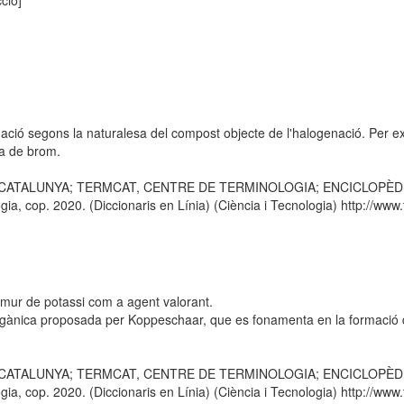
cció]
ció segons la naturalesa del compost objecte de l'halogenació. Per ex
la de brom.
E CATALUNYA; TERMCAT, CENTRE DE TERMINOLOGIA; ENCICLOPÈDIA CA
 cop. 2020. (Diccionaris en Línia) (Ciència i Tecnologia) http://www.t
romur de potassi com a agent valorant.
rgànica proposada per Koppeschaar, que es fonamenta en la formació d
E CATALUNYA; TERMCAT, CENTRE DE TERMINOLOGIA; ENCICLOPÈDIA CA
 cop. 2020. (Diccionaris en Línia) (Ciència i Tecnologia) http://www.t