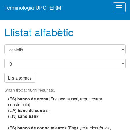
Terminologia UPCTERM
Toggl
navig
Llistat alfabètic
Llista termes
S'han trobat
1041
resultats.
(ES)
banco de arena
[Enginyeria civil, arquitectura i
construcció]
(CA)
banc de sorra
m
(EN)
sand bank
(ES)
banco de conocimientos
[Enginyeria electrònica,