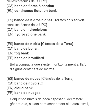
cientificotècnics de la UPC]
(CA)
banc de flotació continu
(EN)
continuous flotation bank
(ES)
banco de hidrociclones
[Termes dels serveis
cientificotècnics de la UPC]
(CA)
banc d’hidrociclons
(EN)
hydrocyclone bank
(ES)
banco de niebla
[Ciències de la Terra]
(CA)
banc de boira
m
(EN)
fog bank
(FR)
banc de brouillard
Boira compacta que s'estén horitzontalment al llarg
d'alguns centenars de metres.
(ES)
banco de nubes
[Ciències de la Terra]
(CA)
banc de núvols
m
(EN)
cloud bank
(FR)
banc de nuages
Conjunt de núvols de poca espessor i del mateix
gènere que, situats aproximadament al mateix nivell,