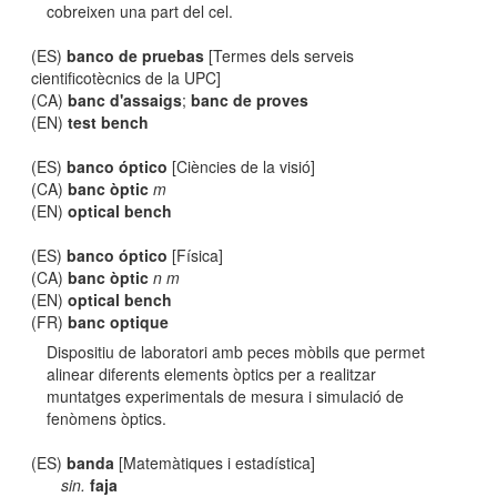
cobreixen una part del cel.
(ES)
banco de pruebas
[Termes dels serveis
cientificotècnics de la UPC]
(CA)
banc d'assaigs
;
banc de proves
(EN)
test bench
(ES)
banco óptico
[Ciències de la visió]
(CA)
banc òptic
m
(EN)
optical bench
(ES)
banco óptico
[Física]
(CA)
banc òptic
n m
(EN)
optical bench
(FR)
banc optique
Dispositiu de laboratori amb peces mòbils que permet
alinear diferents elements òptics per a realitzar
muntatges experimentals de mesura i simulació de
fenòmens òptics.
(ES)
banda
[Matemàtiques i estadística]
sin.
faja