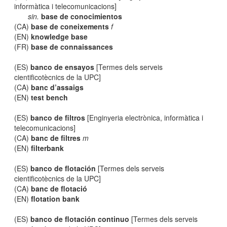
informàtica i telecomunicacions]
sin.
base de conocimientos
(CA)
base de coneixements
f
(EN)
knowledge base
(FR)
base de connaissances
(ES)
banco de ensayos
[Termes dels serveis
cientificotècnics de la UPC]
(CA)
banc d’assaigs
(EN)
test bench
(ES)
banco de filtros
[Enginyeria electrònica, informàtica i
telecomunicacions]
(CA)
banc de filtres
m
(EN)
filterbank
(ES)
banco de flotación
[Termes dels serveis
cientificotècnics de la UPC]
(CA)
banc de flotació
(EN)
flotation bank
(ES)
banco de flotación continuo
[Termes dels serveis