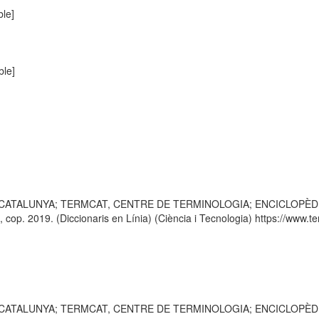
le]
ble]
 CATALUNYA; TERMCAT, CENTRE DE TERMINOLOGIA; ENCICLOPÈDIA CATA
p. 2019. (Diccionaris en Línia) (Ciència i Tecnologia) https://www.ter
 CATALUNYA; TERMCAT, CENTRE DE TERMINOLOGIA; ENCICLOPÈDIA CATA