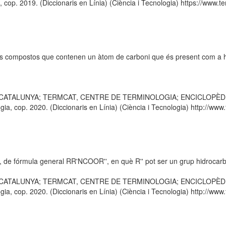
p. 2019. (Diccionaris en Línia) (Ciència i Tecnologia) https://www.ter
els compostos que contenen un àtom de carboni que és present com a 
E CATALUNYA; TERMCAT, CENTRE DE TERMINOLOGIA; ENCICLOPÈDIA CA
 cop. 2020. (Diccionaris en Línia) (Ciència i Tecnologia) http://www.t
c, de fórmula general RR'NCOOR'', en què R'' pot ser un grup hidrocarb
E CATALUNYA; TERMCAT, CENTRE DE TERMINOLOGIA; ENCICLOPÈDIA CA
 cop. 2020. (Diccionaris en Línia) (Ciència i Tecnologia) http://www.t