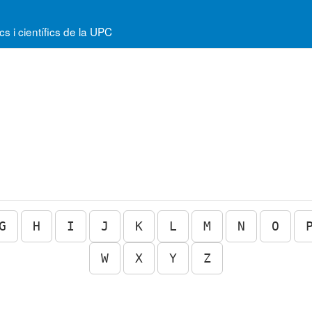
 i científics de la UPC
G
H
I
J
K
L
M
N
O
W
X
Y
Z