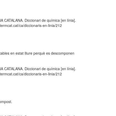
TALANA. Diccionari de química [en línia].
ermcat.cat/ca/diccionaris-en-linia/212
tables en estat lliure perquè es descomponen
TALANA. Diccionari de química [en línia].
ermcat.cat/ca/diccionaris-en-linia/212
compost.