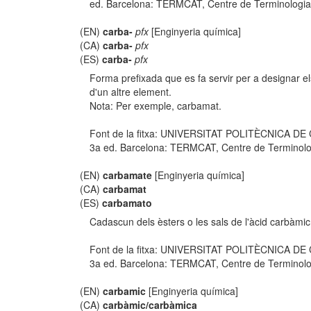
ed. Barcelona: TERMCAT, Centre de Terminologia, co
(EN)
carba-
pfx
[Enginyeria química]
(CA)
carba-
pfx
(ES)
carba-
pfx
Forma prefixada que es fa servir per a designar 
d'un altre element.
Nota: Per exemple, carbamat.
Font de la fitxa: UNIVERSITAT POLITÈCNICA D
3a ed. Barcelona: TERMCAT, Centre de Terminologia,
(EN)
carbamate
[Enginyeria química]
(CA)
carbamat
(ES)
carbamato
Cadascun dels èsters o les sals de l'àcid carbàmi
Font de la fitxa: UNIVERSITAT POLITÈCNICA D
3a ed. Barcelona: TERMCAT, Centre de Terminologia,
(EN)
carbamic
[Enginyeria química]
(CA)
carbàmic/carbàmica