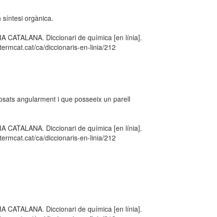
 síntesi orgànica.
TALANA. Diccionari de química [en línia].
ermcat.cat/ca/diccionaris-en-linia/212
sats angularment i que posseeix un parell
TALANA. Diccionari de química [en línia].
ermcat.cat/ca/diccionaris-en-linia/212
TALANA. Diccionari de química [en línia].