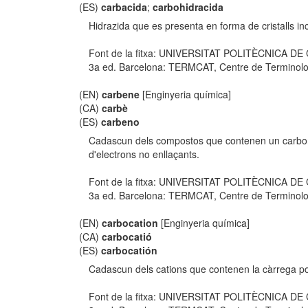
(ES)
carbacida
;
carbohidracida
Hidrazida que es presenta en forma de cristalls in
Font de la fitxa: UNIVERSITAT POLITÈCNICA D
3a ed. Barcelona: TERMCAT, Centre de Terminologia,
(EN)
carbene
[Enginyeria química]
(CA)
carbè
(ES)
carbeno
Cadascun dels compostos que contenen un carboni
d'electrons no enllaçants.
Font de la fitxa: UNIVERSITAT POLITÈCNICA D
3a ed. Barcelona: TERMCAT, Centre de Terminologia,
(EN)
carbocation
[Enginyeria química]
(CA)
carbocatió
(ES)
carbocatión
Cadascun dels cations que contenen la càrrega po
Font de la fitxa: UNIVERSITAT POLITÈCNICA D