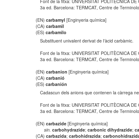
Font de la fitxa: UNIVERSITAT POLITÈCNICA D
3a ed. Barcelona: TERMCAT, Centre de Terminologia,
(EN)
carbamyl
[Enginyeria química]
(CA)
carbamil
(ES)
carbamilo
Substituent univalent derivat de l'àcid carbàmic.
Font de la fitxa: UNIVERSITAT POLITÈCNICA D
3a ed. Barcelona: TERMCAT, Centre de Terminologia,
(EN)
carbanion
[Enginyeria química]
(CA)
carbanió
(ES)
carbanión
Cadascun dels anions que contenen la càrrega ne
Font de la fitxa: UNIVERSITAT POLITÈCNICA D
3a ed. Barcelona: TERMCAT, Centre de Terminologia,
(EN)
carbazide
[Enginyeria química]
sin.
carbohydrazide
;
carbonic dihydrazide
;
c
(CA)
carbazida
;
carbohidrazida
;
carbonohidrazid