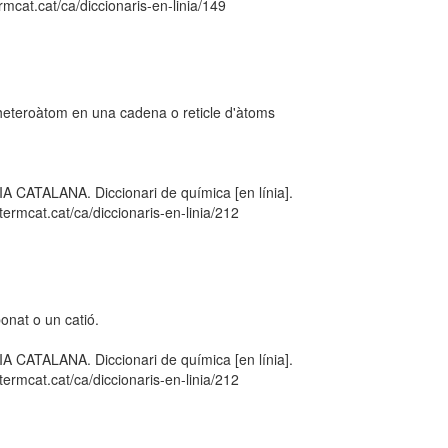
mcat.cat/ca/diccionaris-en-linia/149
heteroàtom en una cadena o reticle d'àtoms
TALANA. Diccionari de química [en línia].
ermcat.cat/ca/diccionaris-en-linia/212
onat o un catió.
TALANA. Diccionari de química [en línia].
ermcat.cat/ca/diccionaris-en-linia/212