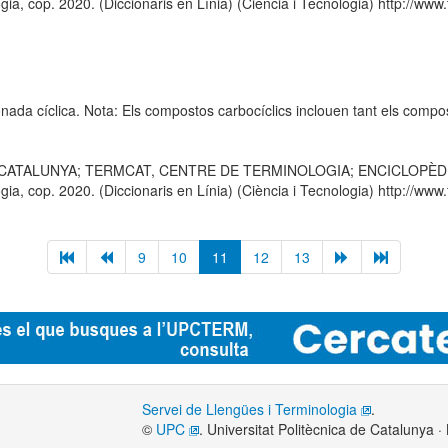
 cop. 2020. (Diccionaris en Línia) (Ciència i Tecnologia) http://www.t
ada cíclica. Nota: Els compostos carbocíclics inclouen tant els compo
E CATALUNYA; TERMCAT, CENTRE DE TERMINOLOGIA; ENCICLOPÈDIA CA
 cop. 2020. (Diccionaris en Línia) (Ciència i Tecnologia) http://www.t
9
10
11
12
13
Servei de Llengües i Terminologia
.
©
UPC
. Universitat Politècnica de Catalunya 