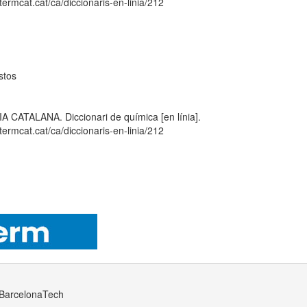
ermcat.cat/ca/diccionaris-en-linia/212
stos
TALANA. Diccionari de química [en línia].
ermcat.cat/ca/diccionaris-en-linia/212
· BarcelonaTech