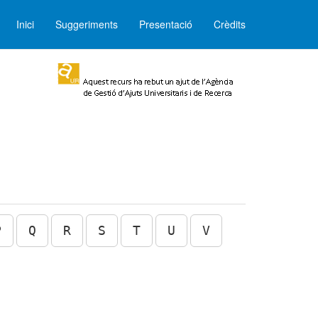
Inici
Suggeriments
Presentació
Crèdits
P
Q
R
S
T
U
V