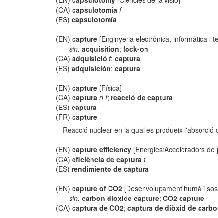
(EN)
capsulotomy
[Ciències de la visió]
(CA)
capsulotomia
f
(ES)
capsulotomía
(EN)
capture
[Enginyeria electrònica, informàtica i 
sin.
acquisition
;
lock-on
(CA)
adquisició
f
;
captura
(ES)
adquisición
;
captura
(EN)
capture
[Física]
(CA)
captura
n f
;
reacció de captura
(ES)
captura
(FR)
capture
Reacció nuclear en la qual es produeix l'absorció de
(EN)
capture efficiency
[Energies:Acceleradors de p
(CA)
eficiència de captura
f
(ES)
rendimiento de captura
(EN)
capture of CO2
[Desenvolupament humà i sost
sin.
carbon dioxide capture
;
CO2 capture
(CA)
captura de CO2
;
captura de diòxid de carbo