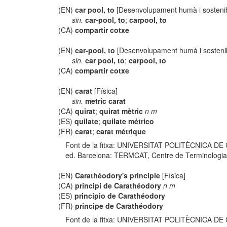
(EN)
car pool, to
[Desenvolupament humà i sostenib
sin.
car-pool, to
;
carpool, to
(CA)
compartir cotxe
(EN)
car-pool, to
[Desenvolupament humà i sosteni
sin.
car pool, to
;
carpool, to
(CA)
compartir cotxe
(EN)
carat
[Física]
sin.
metric carat
(CA)
quirat
;
quirat mètric
n m
(ES)
quilate
;
quilate métrico
(FR)
carat
;
carat métrique
Font de la fitxa: UNIVERSITAT POLITÈCNICA DE
ed. Barcelona: TERMCAT, Centre de Terminologia, co
(EN)
Carathéodory's principle
[Física]
(CA)
principi de Carathéodory
n m
(ES)
principio de Carathéodory
(FR)
principe de Carathéodory
Font de la fitxa: UNIVERSITAT POLITÈCNICA DE