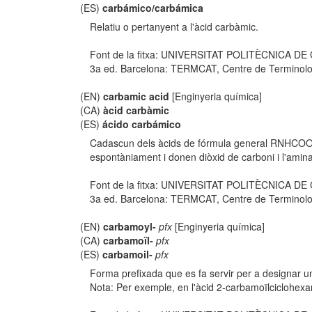
(ES)
carbámico/carbámica
Relatiu o pertanyent a l'àcid carbàmic.
Font de la fitxa: UNIVERSITAT POLITÈCNICA D
3a ed. Barcelona: TERMCAT, Centre de Terminologia,
(EN)
carbamic acid
[Enginyeria química]
(CA)
àcid carbàmic
(ES)
ácido carbámico
Cadascun dels àcids de fórmula general RNHCOOH,
espontàniament i donen diòxid de carboni i l'ami
Font de la fitxa: UNIVERSITAT POLITÈCNICA D
3a ed. Barcelona: TERMCAT, Centre de Terminologia,
(EN)
carbamoyl-
pfx
[Enginyeria química]
(CA)
carbamoïl-
pfx
(ES)
carbamoil-
pfx
Forma prefixada que es fa servir per a designar u
Nota: Per exemple, en l'àcid 2-carbamoïlcicloh