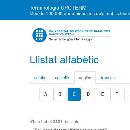
Terminologia UPCTERM
Més de 100.000 denominacions dels àmbits tècnics
Llistat alfabètic
català
castellà
anglès
francès
A
B
C
D
E
F
S'han trobat
2821
resultats.