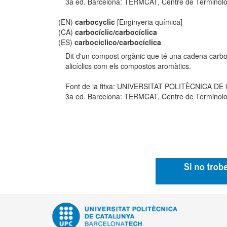
3a ed. Barcelona: TERMCAT, Centre de Terminologia,
(EN)
carbocyclic
[Enginyeria química]
(CA)
carbocíclic/carbocíclica
(ES)
carbocíclico/carbocíclica
Dit d'un compost orgànic que té una cadena carbon
alicíclics com els compostos aromàtics.
Font de la fitxa: UNIVERSITAT POLITÈCNICA D
3a ed. Barcelona: TERMCAT, Centre de Terminologia,