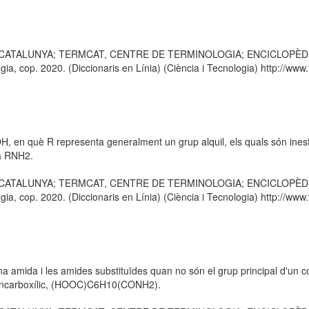
E CATALUNYA; TERMCAT, CENTRE DE TERMINOLOGIA; ENCICLOPÈDIA CA
 cop. 2020. (Diccionaris en Línia) (Ciència i Tecnologia) http://www.t
 en què R representa generalment un grup alquil, els quals són ines
na RNH2.
E CATALUNYA; TERMCAT, CENTRE DE TERMINOLOGIA; ENCICLOPÈDIA CA
 cop. 2020. (Diccionaris en Línia) (Ciència i Tecnologia) http://www.t
na amida i les amides substituïdes quan no són el grup principal d'un 
exancarboxílic, (HOOC)C6H10(CONH2).