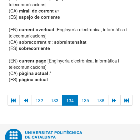
telecomunicacions]
(CA)
mirall de corrent
m
(ES)
espejo de corriente
(EN)
current overload
[Enginyeria electrònica, informàtica i
telecomunicacions]
(CA)
sobrecorrent
m
;
sobreintensitat
(ES)
sobrecorriente
(EN)
current page
[Enginyeria electrònica, informàtica i
telecomunicacions]
(CA)
pàgina actual
f
(ES)
página actual
132
133
134
135
136