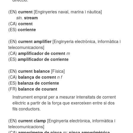
(EN)
current
[Enginyeries naval, marina i nàutica]
sin.
stream
(CA)
corrent
(ES)
corriente
(EN)
current amplifier
[Enginyeria electrònica, informàtica i
telecomunicacions]
(CA)
amplificador de corrent
m
(ES)
amplificador de corriente
(EN)
current balance
[Física]
(CA)
balança de corrent
n f
(ES)
balanza de corriente
(FR)
balance de courant
Instrument emprat per a mesurar intensitats de corrent
elèctric a partir de la força que exerceixen entre si dos
fils conductors.
(EN)
current clamp
[Enginyeria electrònica, informàtica i
telecomunicacions]
(CA)
amperímetre de pinça
m
;
pinça amperimètrica