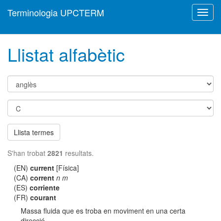
Terminologia UPCTERM
Toggl
navig
Llistat alfabètic
Llista termes
S'han trobat
2821
resultats.
(EN)
current
[Física]
(CA)
corrent
n m
(ES)
corriente
(FR)
courant
Massa fluida que es troba en moviment en una certa
direcció.