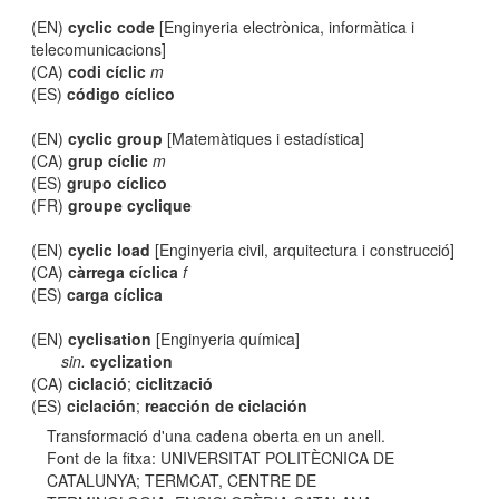
(EN)
cyclic code
[Enginyeria electrònica, informàtica i
telecomunicacions]
(CA)
codi cíclic
m
(ES)
código cíclico
(EN)
cyclic group
[Matemàtiques i estadística]
(CA)
grup cíclic
m
(ES)
grupo cíclico
(FR)
groupe cyclique
(EN)
cyclic load
[Enginyeria civil, arquitectura i construcció]
(CA)
càrrega cíclica
f
(ES)
carga cíclica
(EN)
cyclisation
[Enginyeria química]
sin.
cyclization
(CA)
ciclació
;
ciclització
(ES)
ciclación
;
reacción de ciclación
Transformació d'una cadena oberta en un anell.
Font de la fitxa: UNIVERSITAT POLITÈCNICA DE
CATALUNYA; TERMCAT, CENTRE DE