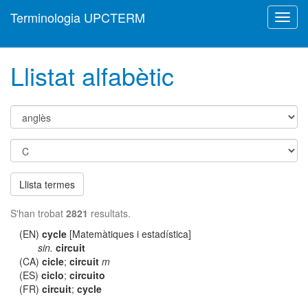
Terminologia UPCTERM
Toggl
navig
Llistat alfabètic
Llista termes
S'han trobat
2821
resultats.
(EN)
cycle
[Matemàtiques i estadística]
sin.
circuit
(CA)
cicle
;
circuit
m
(ES)
ciclo
;
circuito
(FR)
circuit
;
cycle