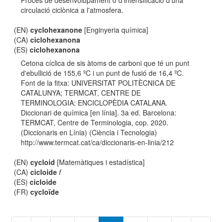
Procés de desenvolupament o d'intensificació d'una
circulació ciclònica a l'atmosfera.
(EN)
cyclohexanone
[Enginyeria química]
(CA)
ciclohexanona
(ES)
ciclohexanona
Cetona cíclica de sis àtoms de carboni que té un punt
d'ebullició de 155,6 ºC i un punt de fusió de 16,4 ºC.
Font de la fitxa: UNIVERSITAT POLITÈCNICA DE
CATALUNYA; TERMCAT, CENTRE DE
TERMINOLOGIA; ENCICLOPÈDIA CATALANA.
Diccionari de química [en línia]. 3a ed. Barcelona:
TERMCAT, Centre de Terminologia, cop. 2020.
(Diccionaris en Línia) (Ciència i Tecnologia)
http://www.termcat.cat/ca/diccionaris-en-linia/212
(EN)
cycloid
[Matemàtiques i estadística]
(CA)
cicloide
f
(ES)
cicloide
(FR)
cycloïde