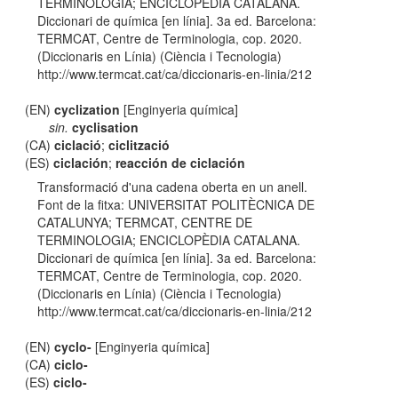
TERMINOLOGIA; ENCICLOPÈDIA CATALANA.
Diccionari de química [en línia]. 3a ed. Barcelona:
TERMCAT, Centre de Terminologia, cop. 2020.
(Diccionaris en Línia) (Ciència i Tecnologia)
http://www.termcat.cat/ca/diccionaris-en-linia/212
(EN)
cyclization
[Enginyeria química]
sin.
cyclisation
(CA)
ciclació
;
ciclització
(ES)
ciclación
;
reacción de ciclación
Transformació d'una cadena oberta en un anell.
Font de la fitxa: UNIVERSITAT POLITÈCNICA DE
CATALUNYA; TERMCAT, CENTRE DE
TERMINOLOGIA; ENCICLOPÈDIA CATALANA.
Diccionari de química [en línia]. 3a ed. Barcelona:
TERMCAT, Centre de Terminologia, cop. 2020.
(Diccionaris en Línia) (Ciència i Tecnologia)
http://www.termcat.cat/ca/diccionaris-en-linia/212
(EN)
cyclo-
[Enginyeria química]
(CA)
ciclo-
(ES)
ciclo-