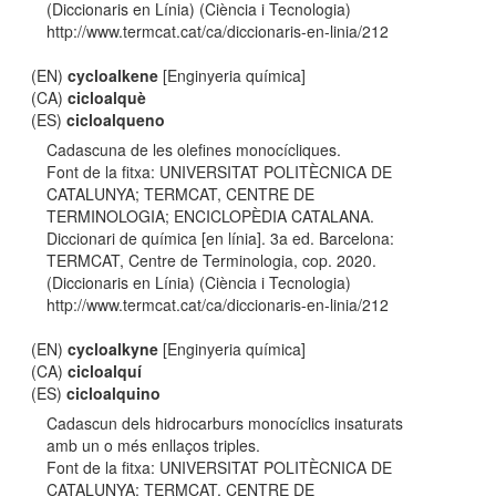
(Diccionaris en Línia) (Ciència i Tecnologia)
http://www.termcat.cat/ca/diccionaris-en-linia/212
(EN)
cycloalkene
[Enginyeria química]
(CA)
cicloalquè
(ES)
cicloalqueno
Cadascuna de les olefines monocícliques.
Font de la fitxa: UNIVERSITAT POLITÈCNICA DE
CATALUNYA; TERMCAT, CENTRE DE
TERMINOLOGIA; ENCICLOPÈDIA CATALANA.
Diccionari de química [en línia]. 3a ed. Barcelona:
TERMCAT, Centre de Terminologia, cop. 2020.
(Diccionaris en Línia) (Ciència i Tecnologia)
http://www.termcat.cat/ca/diccionaris-en-linia/212
(EN)
cycloalkyne
[Enginyeria química]
(CA)
cicloalquí
(ES)
cicloalquino
Cadascun dels hidrocarburs monocíclics insaturats
amb un o més enllaços triples.
Font de la fitxa: UNIVERSITAT POLITÈCNICA DE
CATALUNYA; TERMCAT, CENTRE DE