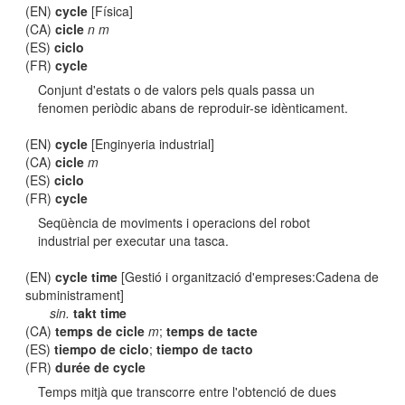
(EN)
cycle
[Física]
(CA)
cicle
n m
(ES)
ciclo
(FR)
cycle
Conjunt d'estats o de valors pels quals passa un
fenomen periòdic abans de reproduir-se idènticament.
(EN)
cycle
[Enginyeria industrial]
(CA)
cicle
m
(ES)
ciclo
(FR)
cycle
Seqüència de moviments i operacions del robot
industrial per executar una tasca.
(EN)
cycle time
[Gestió i organització d'empreses:Cadena de
subministrament]
sin.
takt time
(CA)
temps de cicle
m
;
temps de tacte
(ES)
tiempo de ciclo
;
tiempo de tacto
(FR)
durée de cycle
Temps mitjà que transcorre entre l'obtenció de dues