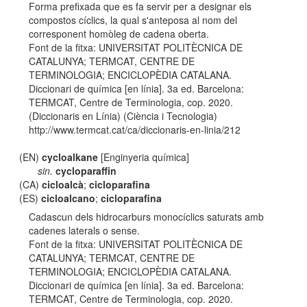
Forma prefixada que es fa servir per a designar els
compostos cíclics, la qual s'anteposa al nom del
corresponent homòleg de cadena oberta.
Font de la fitxa: UNIVERSITAT POLITÈCNICA DE
CATALUNYA; TERMCAT, CENTRE DE
TERMINOLOGIA; ENCICLOPÈDIA CATALANA.
Diccionari de química [en línia]. 3a ed. Barcelona:
TERMCAT, Centre de Terminologia, cop. 2020.
(Diccionaris en Línia) (Ciència i Tecnologia)
http://www.termcat.cat/ca/diccionaris-en-linia/212
(EN)
cycloalkane
[Enginyeria química]
sin.
cycloparaffin
(CA)
cicloalcà
;
cicloparafina
(ES)
cicloalcano
;
cicloparafina
Cadascun dels hidrocarburs monocíclics saturats amb
cadenes laterals o sense.
Font de la fitxa: UNIVERSITAT POLITÈCNICA DE
CATALUNYA; TERMCAT, CENTRE DE
TERMINOLOGIA; ENCICLOPÈDIA CATALANA.
Diccionari de química [en línia]. 3a ed. Barcelona:
TERMCAT, Centre de Terminologia, cop. 2020.