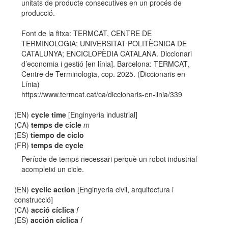
unitats de producte consecutives en un procés de
producció.
Font de la fitxa: TERMCAT, CENTRE DE
TERMINOLOGIA; UNIVERSITAT POLITÈCNICA DE
CATALUNYA; ENCICLOPÈDIA CATALANA. Diccionari
d’economia i gestió [en línia]. Barcelona: TERMCAT,
Centre de Terminologia, cop. 2025. (Diccionaris en
Línia)
https://www.termcat.cat/ca/diccionaris-en-linia/339
(EN)
cycle time
[Enginyeria industrial]
(CA)
temps de cicle
m
(ES)
tiempo de ciclo
(FR)
temps de cycle
Període de temps necessari perquè un robot industrial
acompleixi un cicle.
(EN)
cyclic action
[Enginyeria civil, arquitectura i
construcció]
(CA)
acció cíclica
f
(ES)
acción cíclica
f