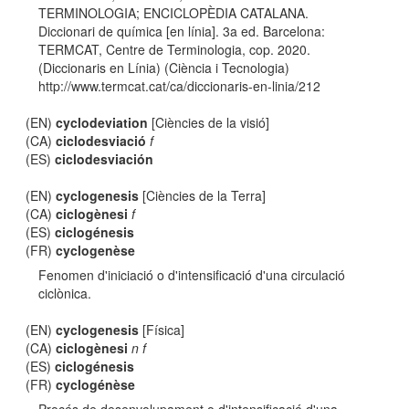
TERMINOLOGIA; ENCICLOPÈDIA CATALANA.
Diccionari de química [en línia]. 3a ed. Barcelona:
TERMCAT, Centre de Terminologia, cop. 2020.
(Diccionaris en Línia) (Ciència i Tecnologia)
http://www.termcat.cat/ca/diccionaris-en-linia/212
(EN)
cyclodeviation
[Ciències de la visió]
(CA)
ciclodesviació
f
(ES)
ciclodesviación
(EN)
cyclogenesis
[Ciències de la Terra]
(CA)
ciclogènesi
f
(ES)
ciclogénesis
(FR)
cyclogenèse
Fenomen d'iniciació o d'intensificació d'una circulació
ciclònica.
(EN)
cyclogenesis
[Física]
(CA)
ciclogènesi
n f
(ES)
ciclogénesis
(FR)
cyclogénèse