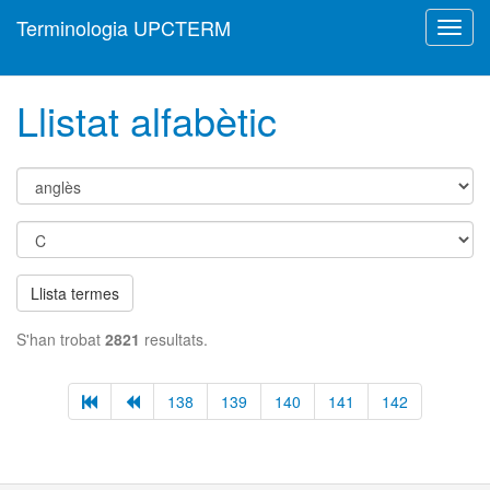
Terminologia UPCTERM
Toggl
navig
Llistat alfabètic
Llista termes
S'han trobat
2821
resultats.
138
139
140
141
142