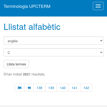
Terminologia UPCTERM
Toggl
navig
Llistat alfabètic
Llista termes
S'han trobat
2821
resultats.
138
139
140
141
142