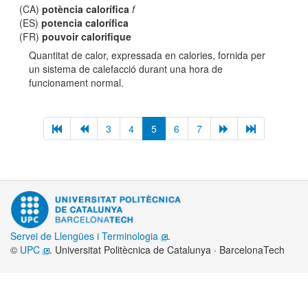
(CA)
potència calorífica
f
(ES)
potencia calorífica
(FR)
pouvoir calorifique
Quantitat de calor, expressada en calories, fornida per
un sistema de calefacció durant una hora de
funcionament normal.
3
4
5
6
7
Servei de Llengües i Terminologia
.
©
UPC
. Universitat Politècnica de Catalunya · BarcelonaTech