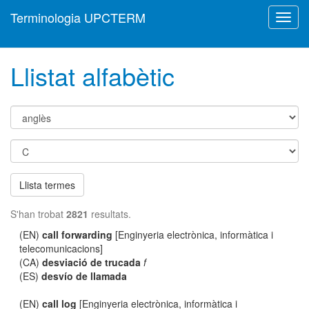
Terminologia UPCTERM
Toggl
navig
Llistat alfabètic
Llista termes
S'han trobat
2821
resultats.
(EN)
call forwarding
[Enginyeria electrònica, informàtica i
telecomunicacions]
(CA)
desviació de trucada
f
(ES)
desvío de llamada
(EN)
call log
[Enginyeria electrònica, informàtica i