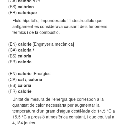
(CA)
calòric
n m
(ES)
calórico
(FR)
calorique
Fluid hipotètic, imponderable i indestructible que
antigament es considerava causant dels fenòmens
tèrmics i de la combustió.
(EN)
calorie
[Enginyeria mecànica]
(CA)
caloria
f
(ES)
caloría
(FR)
calorie
(EN)
calorie
[Energies]
(CA)
cal
f
;
caloria
(ES)
caloría
(FR)
calorie
Unitat de mesura de l'energia que correspon a la
quantitat de calor necessària per augmentar la
temperatura d'un gram d'aigua destil·lada de 14,5 °C a
15,5 °C a pressió atmosfèrica constant, i que equival a
4,184 joules.