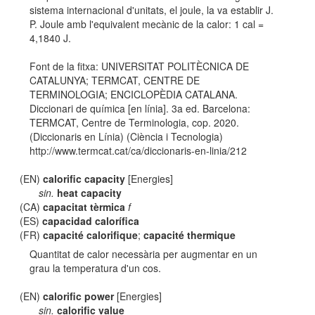
sistema internacional d'unitats, el joule, la va establir J.
P. Joule amb l'equivalent mecànic de la calor: 1 cal =
4,1840 J.
Font de la fitxa: UNIVERSITAT POLITÈCNICA DE
CATALUNYA; TERMCAT, CENTRE DE
TERMINOLOGIA; ENCICLOPÈDIA CATALANA.
Diccionari de química [en línia]. 3a ed. Barcelona:
TERMCAT, Centre de Terminologia, cop. 2020.
(Diccionaris en Línia) (Ciència i Tecnologia)
http://www.termcat.cat/ca/diccionaris-en-linia/212
(EN)
calorific capacity
[Energies]
sin.
heat capacity
(CA)
capacitat tèrmica
f
(ES)
capacidad calorífica
(FR)
capacité calorifique
;
capacité thermique
Quantitat de calor necessària per augmentar en un
grau la temperatura d'un cos.
(EN)
calorific power
[Energies]
sin.
calorific value