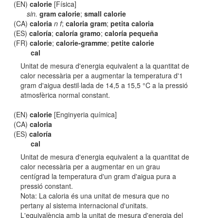
(EN)
calorie
[Física]
sin.
gram calorie
;
small calorie
(CA)
caloria
n f
;
caloria gram
;
petita caloria
(ES)
caloría
;
caloría gramo
;
caloría pequeña
(FR)
calorie
;
calorie-gramme
;
petite calorie
cal
Unitat de mesura d'energia equivalent a la quantitat de
calor necessària per a augmentar la temperatura d'1
gram d'aigua destil·lada de 14,5 a 15,5 °C a la pressió
atmosfèrica normal constant.
(EN)
calorie
[Enginyeria química]
(CA)
caloria
(ES)
caloría
cal
Unitat de mesura d'energia equivalent a la quantitat de
calor necessària per a augmentar en un grau
centígrad la temperatura d'un gram d'aigua pura a
pressió constant.
Nota: La caloria és una unitat de mesura que no
pertany al sistema internacional d'unitats.
L'equivalència amb la unitat de mesura d'energia del