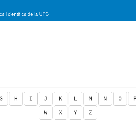
 i científics de la UPC
G
H
I
J
K
L
M
N
O
W
X
Y
Z