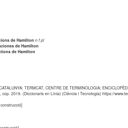
ions de Hamilton
n f pl
aciones de Hamilton
tions de Hamilton
 CATALUNYA; TERMCAT, CENTRE DE TERMINOLOGIA; ENCICLOPÈDIA CATA
p. 2019. (Diccionaris en Línia) (Ciència i Tecnologia) https://www.ter
i construcció]
construcció]