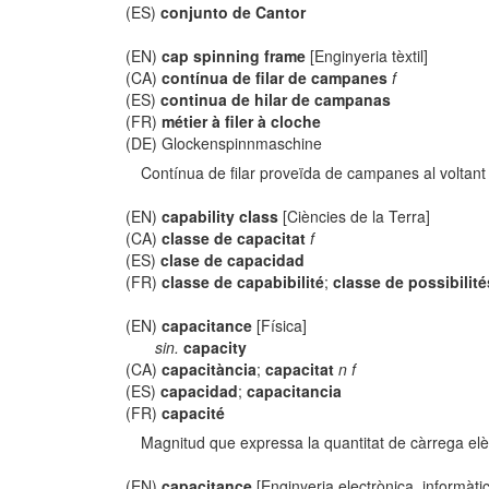
(ES)
conjunto de Cantor
(EN)
cap spinning frame
[Enginyeria tèxtil]
(CA)
contínua de filar de campanes
f
(ES)
continua de hilar de campanas
(FR)
métier à filer à cloche
(DE) Glockenspinnmaschine
Contínua de filar proveïda de campanes al voltant 
(EN)
capability class
[Ciències de la Terra]
(CA)
classe de capacitat
f
(ES)
clase de capacidad
(FR)
classe de capabibilité
;
classe de possibilité
(EN)
capacitance
[Física]
sin.
capacity
(CA)
capacitància
;
capacitat
n f
(ES)
capacidad
;
capacitancia
(FR)
capacité
Magnitud que expressa la quantitat de càrrega el
(EN)
capacitance
[Enginyeria electrònica, informàti