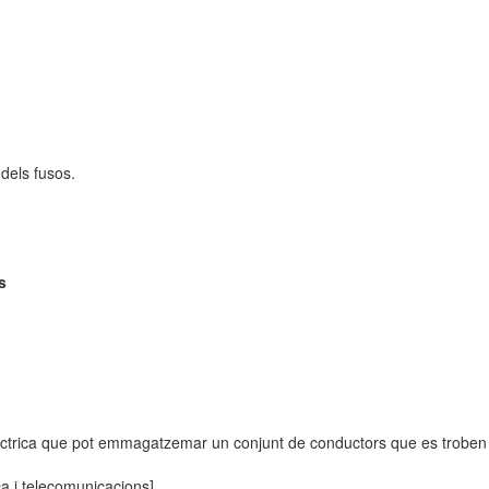
dels fusos.
s
èctrica que pot emmagatzemar un conjunt de conductors que es troben 
ca i telecomunicacions]