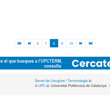
6
7
8
9
10
Servei de Llengües i Terminologia
.
©
UPC
. Universitat Politècnica de Catalunya 