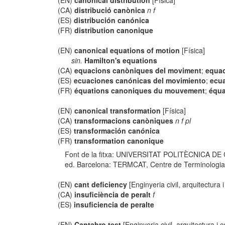
(EN)
canonical distribution
[Física]
(CA)
distribució canònica
n f
(ES)
distribución canónica
(FR)
distribution canonique
(EN)
canonical equations of motion
[Física]
sin.
Hamilton's equations
(CA)
equacions canòniques del moviment
;
equac
(ES)
ecuaciones canónicas del movimiento
;
ecu
(FR)
équations canoniques du mouvement
;
équa
(EN)
canonical transformation
[Física]
(CA)
transformacions canòniques
n f pl
(ES)
transformación canónica
(FR)
transformation canonique
Font de la fitxa: UNIVERSITAT POLITÈCNICA DE
ed. Barcelona: TERMCAT, Centre de Terminologia, co
(EN)
cant deficiency
[Enginyeria civil, arquitectura 
(CA)
insuficiència de peralt
f
(ES)
insuficiencia de peralte
(EN)
Cantabro test
[Enginyeria civil, arquitectura i 