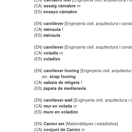
(CA)
assaig càntabre
m
(ES)
ensayo cántabro
(EN)
cantilever
[Enginyeria civil, arquitectura i const
(CA)
mènsula
f
(ES)
ménsula
(EN)
cantilever
[Enginyeria civil, arquitectura i const
(CA)
voladís
m
(ES)
voladizo
(EN)
cantilever footing
[Enginyeria civil, arquitectur
sin.
strap footing
(CA)
sabata de mitgera
f
(ES)
zapata de medianería
(EN)
cantilever wall
[Enginyeria civil, arquitectura i
(CA)
mur en volada
m
(ES)
muro en voladizo
(EN)
Cantor set
[Matemàtiques i estadística]
(CA)
conjunt de Cantor
m