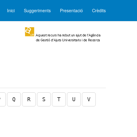
Inici
Suggeriments
Presentació
Crèdits
P
Q
R
S
T
U
V