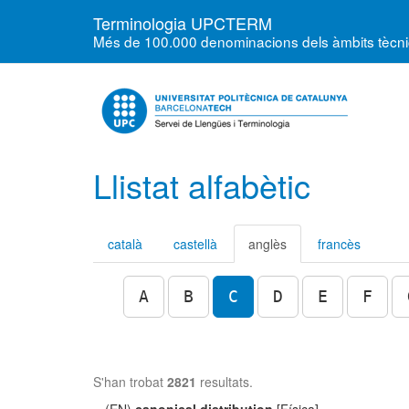
Terminologia UPCTERM
Més de 100.000 denominacions dels àmbits tècnics
Llistat alfabètic
català
castellà
anglès
francès
A
B
C
D
E
F
S'han trobat
2821
resultats.