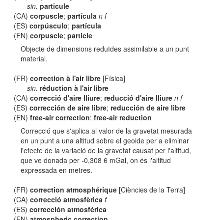
sin.
particule
(CA)
corpuscle
;
partícula
n f
(ES)
corpúsculo
;
partícula
(EN)
corpuscle
;
particle
Objecte de dimensions reduïdes assimilable a un punt
material.
(FR)
correction à l'air libre
[Física]
sin.
réduction à l'air libre
(CA)
correcció d'aire lliure
;
reducció d'aire lliure
n f
(ES)
corrección de aire libre
;
reducción de aire libre
(EN)
free-air correction
;
free-air reduction
Correcció que s'aplica al valor de la gravetat mesurada
en un punt a una altitud sobre el geoide per a eliminar
l'efecte de la variació de la gravetat causat per l'altitud,
que ve donada per -0,308 6 mGal, on és l'altitud
expressada en metres.
(FR)
correction atmosphérique
[Ciències de la Terra]
(CA)
correcció atmosfèrica
f
(ES)
corrección atmosférica
(EN)
atmospheric correction