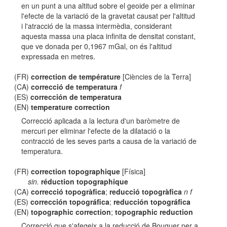
en un punt a una altitud sobre el geoide per a eliminar
l'efecte de la variació de la gravetat causat per l'altitud
i l'atracció de la massa intermèdia, considerant
aquesta massa una placa infinita de densitat constant,
que ve donada per 0,1967 mGal, on és l'altitud
expressada en metres.
(FR)
correction de température
[Ciències de la Terra]
(CA)
correcció de temperatura
f
(ES)
corrección de temperatura
(EN)
temperature correction
Correcció aplicada a la lectura d'un baròmetre de
mercuri per eliminar l'efecte de la dilatació o la
contracció de les seves parts a causa de la variació de
temperatura.
(FR)
correction topographique
[Física]
sin.
réduction topographique
(CA)
correcció topogràfica
;
reducció topogràfica
n f
(ES)
corrección topográfica
;
reducción topográfica
(EN)
topographic correction
;
topographic reduction
Correcció que s'afegeix a la reducció de Bouguer per a