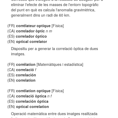
eliminar l'efecte de les masses de l'entorn topogràfic
del punt en què es calcula l'anomalia gravimètrica,
generalment dins un radi de 60 km.
(FR)
corrélateur optique
[Física]
(CA)
correlador òptic
n m
(ES)
correlador óptico
(EN)
optical correlator
Dispositiu per a generar la correlació òptica de dues
imatges.
(FR)
corrélation
[Matemàtiques i estadística]
(CA)
correlació
f
(ES)
correlación
(EN)
correlation
(FR)
corrélation optique
[Física]
(CA)
correlació òptica
n f
(ES)
correlación óptica
(EN)
optical correlation
Operació matemàtica entre dues imatges realitzada