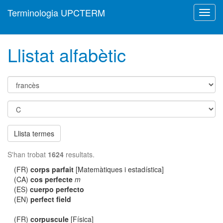
Terminologia UPCTERM
Toggl
navig
Llistat alfabètic
Llista termes
S'han trobat
1624
resultats.
(FR)
corps parfait
[Matemàtiques i estadística]
(CA)
cos perfecte
m
(ES)
cuerpo perfecto
(EN)
perfect field
(FR)
corpuscule
[Física]