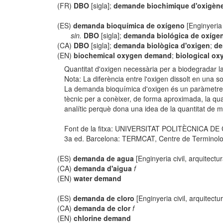
(FR)
DBO
[sigla];
demande biochimique d'oxigèn
(ES)
demanda bioquímica de oxígeno
[Enginyeria
sin.
DBO
[sigla];
demanda biológica de oxíge
(CA)
DBO
[sigla];
demanda biològica d'oxigen
;
de
(EN)
biochemical oxygen demand
;
biological o
Quantitat d'oxigen necessària per a biodegradar 
Nota: La diferència entre l'oxigen dissolt en una
La demanda bioquímica d'oxigen és un paràmetre que
tècnic per a conèixer, de forma aproximada, la qua
analític perquè dona una idea de la quantitat de m
Font de la fitxa: UNIVERSITAT POLITÈCNICA D
3a ed. Barcelona: TERMCAT, Centre de Terminologia
(ES)
demanda de agua
[Enginyeria civil, arquitectur
(CA)
demanda d'aigua
f
(EN)
water demand
(ES)
demanda de cloro
[Enginyeria civil, arquitectu
(CA)
demanda de clor
f
(EN)
chlorine demand