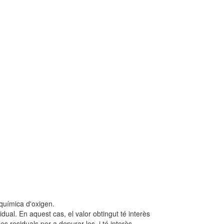
oquímica d'oxigen.
ual. En aquest cas, el valor obtingut té interès
s residuals per a depurar-les, i té interès