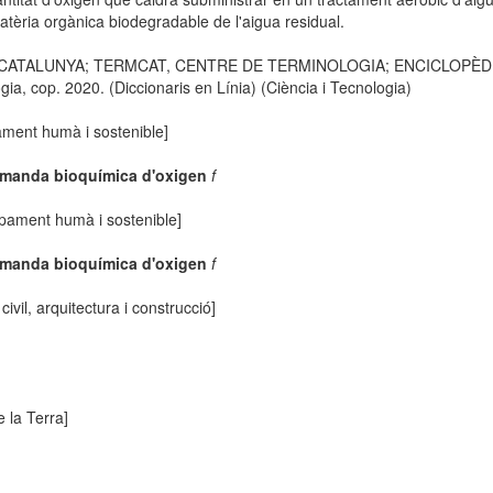
atèria orgànica biodegradable de l'aigua residual.
E CATALUNYA; TERMCAT, CENTRE DE TERMINOLOGIA; ENCICLOPÈDIA CA
, cop. 2020. (Diccionaris en Línia) (Ciència i Tecnologia)
ment humà i sostenible]
manda bioquímica d'oxigen
f
ament humà i sostenible]
manda bioquímica d'oxigen
f
civil, arquitectura i construcció]
 la Terra]