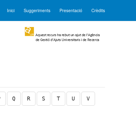
Inici
Suggeriments
Presentació
Crèdits
P
Q
R
S
T
U
V