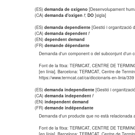
(ES)
demanda de oxígeno
[Desenvolupament humà 
(CA)
demanda d'oxigen
f
;
DO
[sigla]
(ES)
demanda dependiente
[Gestió i organització
(CA)
demanda dependent
f
(EN)
dependent demand
(FR)
demande dépendante
Demanda d'un component o del subconjunt d'un c
Font de la fitxa: TERMCAT, CENTRE DE TERMIN
[en línia]. Barcelona: TERMCAT, Centre de Termino
https://www.termcat.cat/ca/diccionaris-en-linia/339
(ES)
demanda independiente
[Gestió i organitzac
(CA)
demanda independent
f
(EN)
independent demand
(FR)
demande indépendante
Demanda d'un producte que no està relacionada amb
Font de la fitxa: TERMCAT, CENTRE DE TERMIN
[en línia]. Barcelona: TERMCAT, Centre de Termino