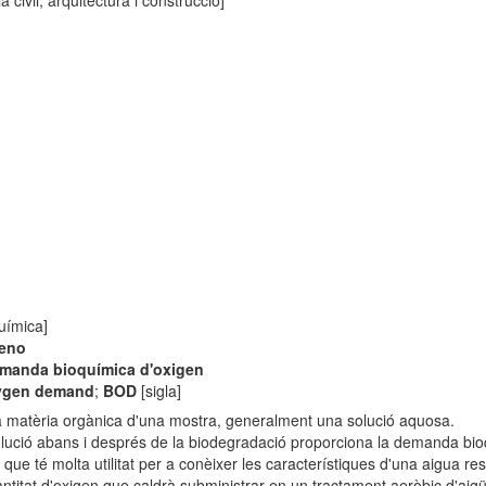
 civil, arquitectura i construcció]
uímica]
geno
manda bioquímica d'oxigen
xygen demand
;
BOD
[sigla]
la matèria orgànica d'una mostra, generalment una solució aquosa.
 solució abans i després de la biodegradació proporciona la demanda bi
 té molta utilitat per a conèixer les característiques d'una aigua resid
ntitat d'oxigen que caldrà subministrar en un tractament aeròbic d'aigüe