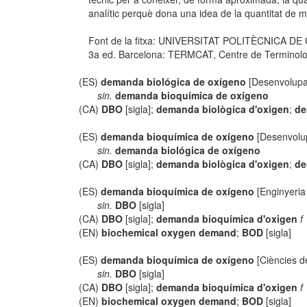
analític perquè dona una idea de la quantitat de m
Font de la fitxa: UNIVERSITAT POLITÈCNICA D
3a ed. Barcelona: TERMCAT, Centre de Terminologia
(ES)
demanda biológica de oxígeno
[Desenvolupa
sin.
demanda bioquímica de oxígeno
(CA)
DBO
[sigla];
demanda biològica d'oxigen
;
de
(ES)
demanda bioquímica de oxígeno
[Desenvolup
sin.
demanda biológica de oxígeno
(CA)
DBO
[sigla];
demanda biològica d'oxigen
;
de
(ES)
demanda bioquímica de oxígeno
[Enginyeria 
sin.
DBO
[sigla]
(CA)
DBO
[sigla];
demanda bioquímica d'oxigen
f
(EN)
biochemical oxygen demand
;
BOD
[sigla]
(ES)
demanda bioquímica de oxígeno
[Ciències de
sin.
DBO
[sigla]
(CA)
DBO
[sigla];
demanda bioquímica d'oxigen
f
(EN)
biochemical oxygen demand
;
BOD
[sigla]