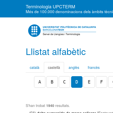
Terminologia UPCTERM
Més de 100.000 denominacions dels àmbits tècnics
Llistat alfabètic
català
castellà
anglès
francès
A
B
C
D
E
F
S'han trobat
1940
resultats.