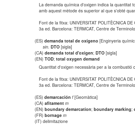
La demanda química d'oxigen indica la quantitat to
amb aquest mètode és superior al que s'obté qua
Font de la fitxa: UNIVERSITAT POLITÈCNICA D
3a ed. Barcelona: TERMCAT, Centre de Terminologia
(ES)
demanda total de oxígeno
[Enginyeria químic
sin.
DTO
[sigla]
(CA)
demanda total d'oxigen
;
DTO
[sigla]
(EN)
TOD
;
total oxygen demand
Quantitat d'oxigen necessària per a la combustió 
Font de la fitxa: UNIVERSITAT POLITÈCNICA D
3a ed. Barcelona: TERMCAT, Centre de Terminologia
(ES)
demarcación
f
[Geomàtica]
(CA)
afitament
m
(EN)
boundary demarcation
;
boundary marking
;
(FR)
bornage
m
(IT) delimitazione