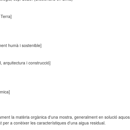
 Terra]
nt humà i sostenible]
l, arquitectura i construcció]
ímica]
cament la matèria orgànica d'una mostra, generalment en solució aquos
t per a conèixer les característiques d'una aigua residual.