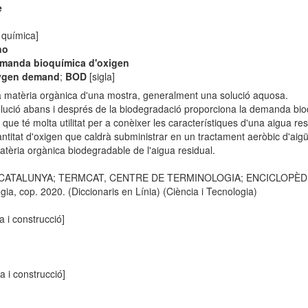
e
 química]
no
manda bioquímica d'oxigen
xygen demand
;
BOD
[sigla]
la matèria orgànica d'una mostra, generalment una solució aquosa.
 solució abans i després de la biodegradació proporciona la demanda bi
 té molta utilitat per a conèixer les característiques d'una aigua resid
ntitat d'oxigen que caldrà subministrar en un tractament aeròbic d'aigüe
atèria orgànica biodegradable de l'aigua residual.
E CATALUNYA; TERMCAT, CENTRE DE TERMINOLOGIA; ENCICLOPÈDIA CA
, cop. 2020. (Diccionaris en Línia) (Ciència i Tecnologia)
a i construcció]
ra i construcció]