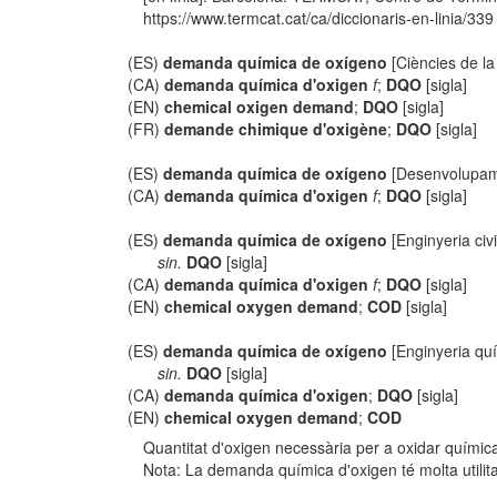
https://www.termcat.cat/ca/diccionaris-en-linia/339
(ES)
demanda química de oxígeno
[Ciències de la
(CA)
demanda química d'oxigen
f
;
DQO
[sigla]
(EN)
chemical oxigen demand
;
DQO
[sigla]
(FR)
demande chimique d'oxigène
;
DQO
[sigla]
(ES)
demanda química de oxígeno
[Desenvolupame
(CA)
demanda química d'oxigen
f
;
DQO
[sigla]
(ES)
demanda química de oxígeno
[Enginyeria civi
sin.
DQO
[sigla]
(CA)
demanda química d'oxigen
f
;
DQO
[sigla]
(EN)
chemical oxygen demand
;
COD
[sigla]
(ES)
demanda química de oxígeno
[Enginyeria qu
sin.
DQO
[sigla]
(CA)
demanda química d'oxigen
;
DQO
[sigla]
(EN)
chemical oxygen demand
;
COD
Quantitat d'oxigen necessària per a oxidar quími
Nota: La demanda química d'oxigen té molta utilita