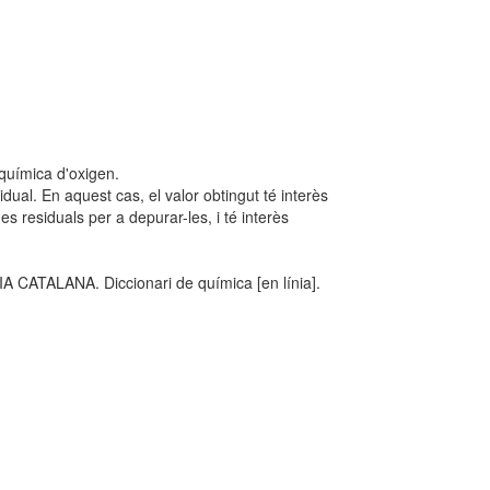
oquímica d'oxigen.
ual. En aquest cas, el valor obtingut té interès
s residuals per a depurar-les, i té interès
TALANA. Diccionari de química [en línia].