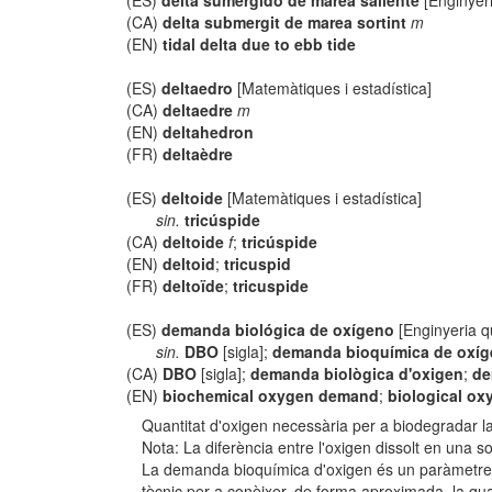
(ES)
delta sumergido de marea saliente
[Enginyeria
(CA)
delta submergit de marea sortint
m
(EN)
tidal delta due to ebb tide
(ES)
deltaedro
[Matemàtiques i estadística]
(CA)
deltaedre
m
(EN)
deltahedron
(FR)
deltaèdre
(ES)
deltoide
[Matemàtiques i estadística]
sin.
tricúspide
(CA)
deltoide
f
;
tricúspide
(EN)
deltoid
;
tricuspid
(FR)
deltoïde
;
tricuspide
(ES)
demanda biológica de oxígeno
[Enginyeria q
sin.
DBO
[sigla];
demanda bioquímica de oxí
(CA)
DBO
[sigla];
demanda biològica d'oxigen
;
de
(EN)
biochemical oxygen demand
;
biological o
Quantitat d'oxigen necessària per a biodegradar 
Nota: La diferència entre l'oxigen dissolt en una
La demanda bioquímica d'oxigen és un paràmetre que
tècnic per a conèixer, de forma aproximada, la qua