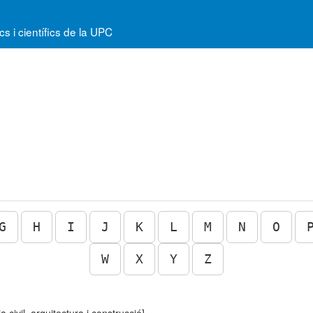
 i científics de la UPC
G
H
I
J
K
L
M
N
O
W
X
Y
Z