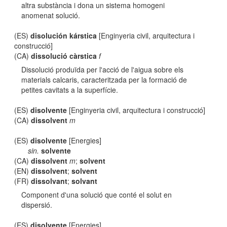
altra substància i dona un sistema homogeni
anomenat solució.
(ES)
disolución kárstica
[Enginyeria civil, arquitectura i
construcció]
(CA)
dissolució càrstica
f
Dissolució produïda per l'acció de l'aigua sobre els
materials calcaris, caracteritzada per la formació de
petites cavitats a la superfície.
(ES)
disolvente
[Enginyeria civil, arquitectura i construcció]
(CA)
dissolvent
m
(ES)
disolvente
[Energies]
sin.
solvente
(CA)
dissolvent
m
;
solvent
(EN)
dissolvent
;
solvent
(FR)
dissolvant
;
solvant
Component d'una solució que conté el solut en
dispersió.
(ES)
disolvente
[Energies]