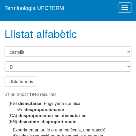
Terminologia UPCTERM
Toggl
navig
Llistat alfabètic
Llista termes
S'han trobat
1940
resultats.
(ES)
dismutarse
[Enginyeria química]
sin.
desproporcionarse
(CA)
desproporcionar-se
;
dismutar-se
(EN)
dismutate
;
disproportionate
Experimentar, un ió o una molècula, una reacció
d'oxidació reducció en què aquest ió o aquesta