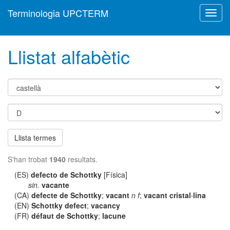
Terminologia UPCTERM
Toggl
navig
Llistat alfabètic
Llista termes
S'han trobat
1940
resultats.
(ES)
defecto de Schottky
[Física]
sin.
vacante
(CA)
defecte de Schottky
;
vacant
n f
;
vacant cristal·lina
(EN)
Schottky defect
;
vacancy
(FR)
défaut de Schottky
;
lacune