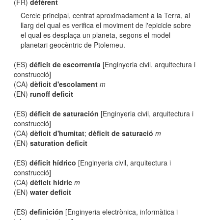
(FR)
déférent
Cercle principal, centrat aproximadament a la Terra, al
llarg del qual es verifica el moviment de l'epicicle sobre
el qual es desplaça un planeta, segons el model
planetari geocèntric de Ptolemeu.
(ES)
déficit de escorrentía
[Enginyeria civil, arquitectura i
construcció]
(CA)
dèficit d'escolament
m
(EN)
runoff deficit
(ES)
déficit de saturación
[Enginyeria civil, arquitectura i
construcció]
(CA)
dèficit d'humitat
;
dèficit de saturació
m
(EN)
saturation deficit
(ES)
déficit hídrico
[Enginyeria civil, arquitectura i
construcció]
(CA)
dèficit hídric
m
(EN)
water deficit
(ES)
definición
[Enginyeria electrònica, informàtica i