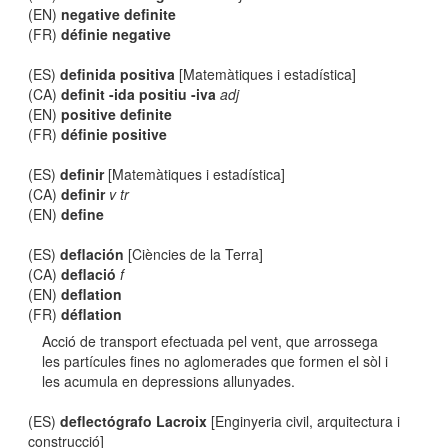
(EN)
negative definite
(FR)
définie negative
(ES)
definida positiva
[Matemàtiques i estadística]
(CA)
definit -ida positiu -iva
adj
(EN)
positive definite
(FR)
définie positive
(ES)
definir
[Matemàtiques i estadística]
(CA)
definir
v tr
(EN)
define
(ES)
deflación
[Ciències de la Terra]
(CA)
deflació
f
(EN)
deflation
(FR)
déflation
Acció de transport efectuada pel vent, que arrossega
les partícules fines no aglomerades que formen el sòl i
les acumula en depressions allunyades.
(ES)
deflectógrafo Lacroix
[Enginyeria civil, arquitectura i
construcció]