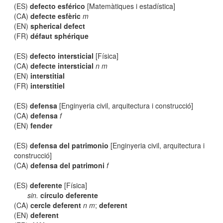
(ES)
defecto esférico
[Matemàtiques i estadística]
(CA)
defecte esfèric
m
(EN)
spherical defect
(FR)
défaut sphérique
(ES)
defecto intersticial
[Física]
(CA)
defecte intersticial
n m
(EN)
interstitial
(FR)
interstitiel
(ES)
defensa
[Enginyeria civil, arquitectura i construcció]
(CA)
defensa
f
(EN)
fender
(ES)
defensa del patrimonio
[Enginyeria civil, arquitectura i
construcció]
(CA)
defensa del patrimoni
f
(ES)
deferente
[Física]
sin.
círculo deferente
(CA)
cercle deferent
n m
;
deferent
(EN)
deferent