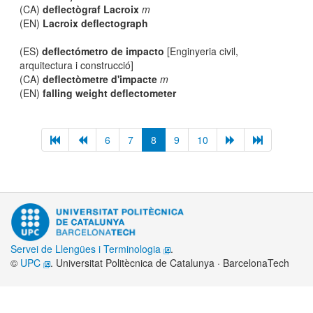
(CA)
deflectògraf Lacroix
m
(EN)
Lacroix deflectograph
(ES)
deflectómetro de impacto
[Enginyeria civil,
arquitectura i construcció]
(CA)
deflectòmetre d'impacte
m
(EN)
falling weight deflectometer
6
7
8
9
10
Servei de Llengües i Terminologia
.
©
UPC
. Universitat Politècnica de Catalunya · BarcelonaTech