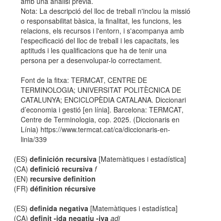
amb una anàlisi prèvia.
Nota: La descripció del lloc de treball n'inclou la missió
o responsabilitat bàsica, la finalitat, les funcions, les
relacions, els recursos i l'entorn, i s'acompanya amb
l'especificació del lloc de treball i les capacitats, les
aptituds i les qualificacions que ha de tenir una
persona per a desenvolupar-lo correctament.
Font de la fitxa: TERMCAT, CENTRE DE
TERMINOLOGIA; UNIVERSITAT POLITÈCNICA DE
CATALUNYA; ENCICLOPÈDIA CATALANA. Diccionari
d’economia i gestió [en línia]. Barcelona: TERMCAT,
Centre de Terminologia, cop. 2025. (Diccionaris en
Línia) https://www.termcat.cat/ca/diccionaris-en-
linia/339
(ES)
definición recursiva
[Matemàtiques i estadística]
(CA)
definició recursiva
f
(EN)
recursive definition
(FR)
définition récursive
(ES)
definida negativa
[Matemàtiques i estadística]
(CA)
definit -ida negatiu -iva
adj