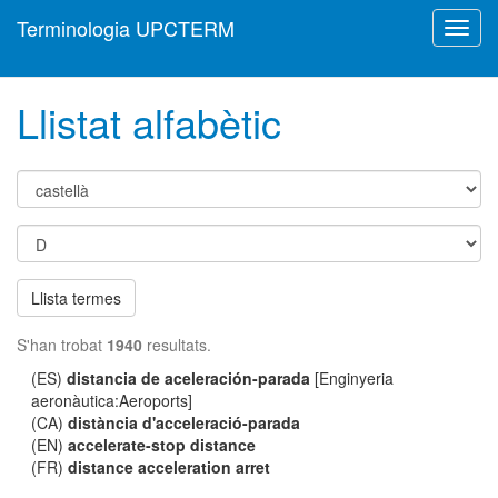
Terminologia UPCTERM
Toggl
navig
Llistat alfabètic
Llista termes
S'han trobat
1940
resultats.
(ES)
distancia de aceleración-parada
[Enginyeria
aeronàutica:Aeroports]
(CA)
distància d'acceleració-parada
(EN)
accelerate-stop distance
(FR)
distance acceleration arret