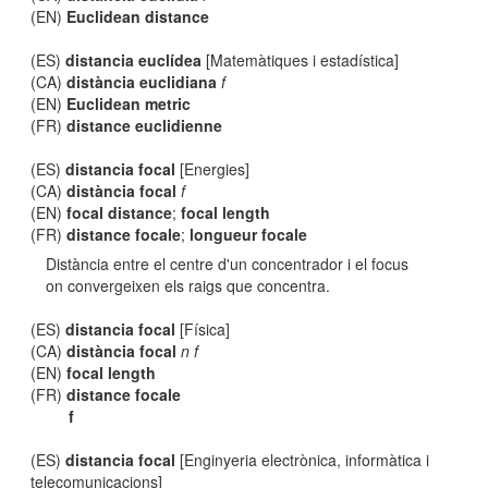
(EN)
Euclidean distance
(ES)
distancia euclídea
[Matemàtiques i estadística]
(CA)
distància euclidiana
f
(EN)
Euclidean metric
(FR)
distance euclidienne
(ES)
distancia focal
[Energies]
(CA)
distància focal
f
(EN)
focal distance
;
focal length
(FR)
distance focale
;
longueur focale
Distància entre el centre d'un concentrador i el focus
on convergeixen els raigs que concentra.
(ES)
distancia focal
[Física]
(CA)
distància focal
n f
(EN)
focal length
(FR)
distance focale
f
(ES)
distancia focal
[Enginyeria electrònica, informàtica i
telecomunicacions]