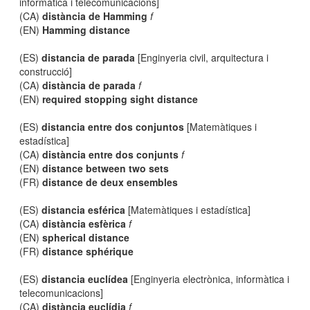
informàtica i telecomunicacions]
(CA)
distància de Hamming
f
(EN)
Hamming distance
(ES)
distancia de parada
[Enginyeria civil, arquitectura i
construcció]
(CA)
distància de parada
f
(EN)
required stopping sight distance
(ES)
distancia entre dos conjuntos
[Matemàtiques i
estadística]
(CA)
distància entre dos conjunts
f
(EN)
distance between two sets
(FR)
distance de deux ensembles
(ES)
distancia esférica
[Matemàtiques i estadística]
(CA)
distància esfèrica
f
(EN)
spherical distance
(FR)
distance sphérique
(ES)
distancia euclídea
[Enginyeria electrònica, informàtica i
telecomunicacions]
(CA)
distància euclídia
f