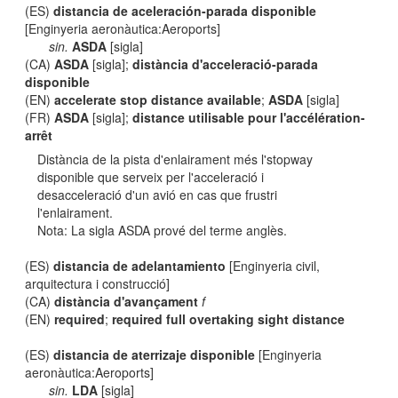
(ES)
distancia de aceleración-parada disponible
[Enginyeria aeronàutica:Aeroports]
sin.
ASDA
[sigla]
(CA)
ASDA
[sigla];
distància d'acceleració-parada
disponible
(EN)
accelerate stop distance available
;
ASDA
[sigla]
(FR)
ASDA
[sigla];
distance utilisable pour l'accélération-
arrêt
Distància de la pista d'enlairament més l'stopway
disponible que serveix per l'acceleració i
desacceleració d'un avió en cas que frustri
l'enlairament.
Nota: La sigla ASDA prové del terme anglès.
(ES)
distancia de adelantamiento
[Enginyeria civil,
arquitectura i construcció]
(CA)
distància d'avançament
f
(EN)
required
;
required full overtaking sight distance
(ES)
distancia de aterrizaje disponible
[Enginyeria
aeronàutica:Aeroports]
sin.
LDA
[sigla]