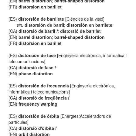
(EN)
barrel distortion
;
barrel-shaped distortion
(FR)
distorsion en barillet
(ES)
distorsión de barrilete
[Ciències de la visió]
sin.
distorsión de barril
;
distorsión en barrilete
(CA)
distorsió de barril
f
;
distorsió de barrilet
(EN)
barrel distortion
;
barrel-shaped distortion
(FR)
distorsion en barillet
(ES)
distorsión de fase
[Enginyeria electrònica, informàtica i
telecomunicacions]
(CA)
distorsió de fase
f
(EN)
phase distortion
(ES)
distorsión de frecuencia
[Enginyeria electrònica,
informàtica i telecomunicacions]
(CA)
distorsió de freqüència
f
(EN)
frequency warping
(ES)
distorsión de órbita
[Energies:Acceleradors de
partícules]
(CA)
distorsió d'òrbita
f
(EN)
orbit distortion