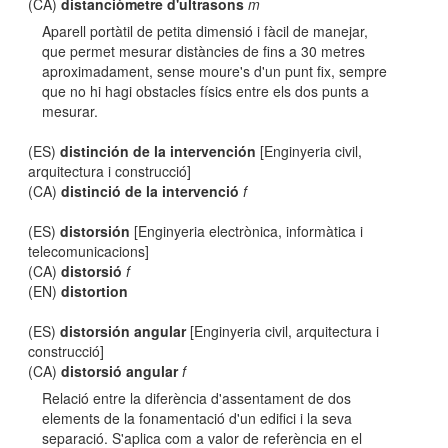
(CA)
distanciòmetre d'ultrasons
m
Aparell portàtil de petita dimensió i fàcil de manejar,
que permet mesurar distàncies de fins a 30 metres
aproximadament, sense moure's d'un punt fix, sempre
que no hi hagi obstacles físics entre els dos punts a
mesurar.
(ES)
distinción de la intervención
[Enginyeria civil,
arquitectura i construcció]
(CA)
distinció de la intervenció
f
(ES)
distorsión
[Enginyeria electrònica, informàtica i
telecomunicacions]
(CA)
distorsió
f
(EN)
distortion
(ES)
distorsión angular
[Enginyeria civil, arquitectura i
construcció]
(CA)
distorsió angular
f
Relació entre la diferència d'assentament de dos
elements de la fonamentació d'un edifici i la seva
separació. S'aplica com a valor de referència en el