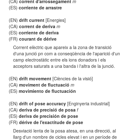
(CA)
corrent d'arrossegament
m
(ES)
corriente de arrastre
(EN)
drift current
[Energies]
(CA)
corrent de deriva
m
(ES)
corriente de deriva
(FR)
courant de dérive
Corrent elèctric que apareix a la zona de transició
d'una junció pn com a conseqüència de l'aparició d'un
camp electrostàtic entre els ions donadors i els
acceptors saturats a una banda i l'altra de la junció.
(EN)
drift movement
[Ciències de la visió]
(CA)
moviment de fluctuació
m
(ES)
movimiento de fluctuación
(EN)
drift of pose accuracy
[Enginyeria industrial]
(CA)
deriva de precisió de posa
f
(ES)
deriva de precisión de pose
(FR)
dérive de l'exactitude de pose
Desviació lenta de la posa atesa, en una direcció, al
llarg d'un nombre de cicles elevat i en un període de