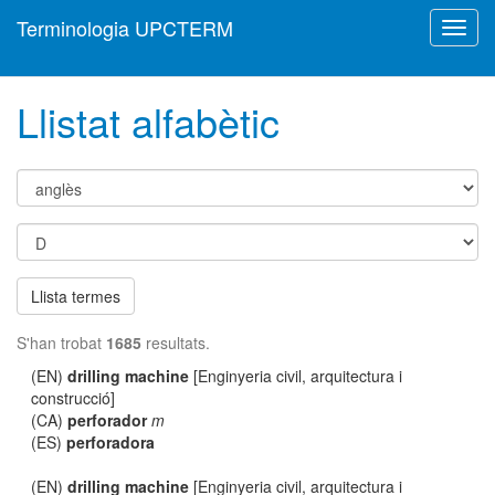
Terminologia UPCTERM
Toggl
navig
Llistat alfabètic
Llista termes
S'han trobat
1685
resultats.
(EN)
drilling machine
[Enginyeria civil, arquitectura i
construcció]
(CA)
perforador
m
(ES)
perforadora
(EN)
drilling machine
[Enginyeria civil, arquitectura i