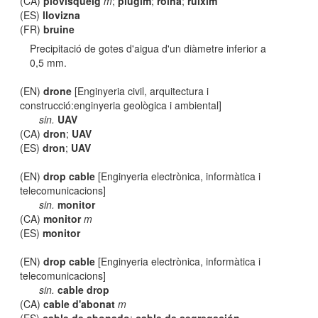
(CA)
plovisqueig
m
;
plugim
;
roina
;
ruixim
(ES)
llovizna
(FR)
bruine
Precipitació de gotes d'aigua d'un diàmetre inferior a
0,5 mm.
(EN)
drone
[Enginyeria civil, arquitectura i
construcció:enginyeria geològica i ambiental]
sin.
UAV
(CA)
dron
;
UAV
(ES)
dron
;
UAV
(EN)
drop cable
[Enginyeria electrònica, informàtica i
telecomunicacions]
sin.
monitor
(CA)
monitor
m
(ES)
monitor
(EN)
drop cable
[Enginyeria electrònica, informàtica i
telecomunicacions]
sin.
cable drop
(CA)
cable d'abonat
m