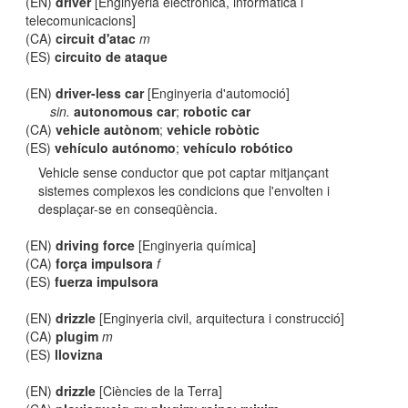
(EN)
driver
[Enginyeria electrònica, informàtica i
telecomunicacions]
(CA)
circuit d'atac
m
(ES)
circuito de ataque
(EN)
driver-less car
[Enginyeria d'automoció]
sin.
autonomous car
;
robotic car
(CA)
vehicle autònom
;
vehicle robòtic
(ES)
vehículo autónomo
;
vehículo robótico
Vehicle sense conductor que pot captar mitjançant
sistemes complexos les condicions que l'envolten i
desplaçar-se en conseqüència.
(EN)
driving force
[Enginyeria química]
(CA)
força impulsora
f
(ES)
fuerza impulsora
(EN)
drizzle
[Enginyeria civil, arquitectura i construcció]
(CA)
plugim
m
(ES)
llovizna
(EN)
drizzle
[Ciències de la Terra]