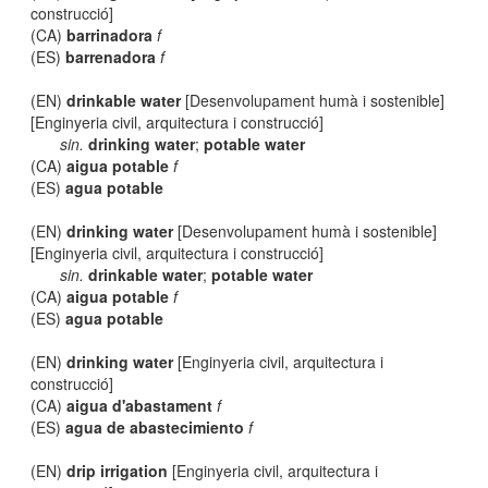
construcció]
(CA)
barrinadora
f
(ES)
barrenadora
f
(EN)
drinkable water
[Desenvolupament humà i sostenible]
[Enginyeria civil, arquitectura i construcció]
sin.
drinking water
;
potable water
(CA)
aigua potable
f
(ES)
agua potable
(EN)
drinking water
[Desenvolupament humà i sostenible]
[Enginyeria civil, arquitectura i construcció]
sin.
drinkable water
;
potable water
(CA)
aigua potable
f
(ES)
agua potable
(EN)
drinking water
[Enginyeria civil, arquitectura i
construcció]
(CA)
aigua d'abastament
f
(ES)
agua de abastecimiento
f
(EN)
drip irrigation
[Enginyeria civil, arquitectura i