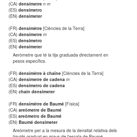
(CA)
densímetre
n m
(ES)
densímetro
(EN)
densimeter
(FR)
densimètre
[Ciències de la Terra]
(CA)
densímetre
m
(ES)
densímetro
(EN)
densimeter
Aeròmetre que té la tija graduada directament en
pesos específics.
(FR)
densimètre à chaïne
[Ciències de la Terra]
(CA)
densímetre de cadena
m
(ES)
densímetro de cadena
(EN)
chain densimeter
(FR)
densimètre de Baumé
[Física]
(CA)
areòmetre de Baumé
(ES)
areómetro de Baumé
(EN)
Baumé densimeter
Areòmetre per a la mesura de la densitat relativa dels
líquids graduat en graus de l'escala de Baumé.