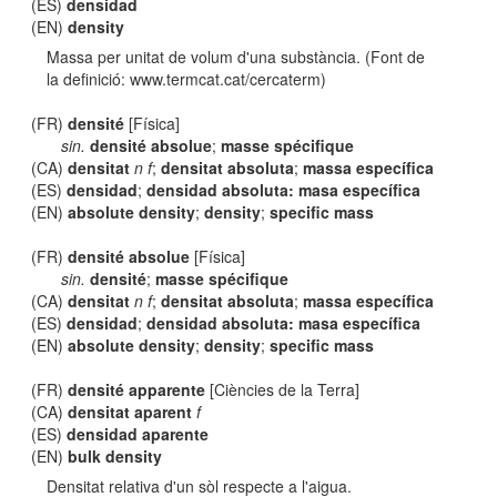
(ES)
densidad
(EN)
density
Massa per unitat de volum d'una substància. (Font de
la definició: www.termcat.cat/cercaterm)
(FR)
densité
[Física]
sin.
densité absolue
;
masse spécifique
(CA)
densitat
n f
;
densitat absoluta
;
massa específica
(ES)
densidad
;
densidad absoluta: masa específica
(EN)
absolute density
;
density
;
specific mass
(FR)
densité absolue
[Física]
sin.
densité
;
masse spécifique
(CA)
densitat
n f
;
densitat absoluta
;
massa específica
(ES)
densidad
;
densidad absoluta: masa específica
(EN)
absolute density
;
density
;
specific mass
(FR)
densité apparente
[Ciències de la Terra]
(CA)
densitat aparent
f
(ES)
densidad aparente
(EN)
bulk density
Densitat relativa d'un sòl respecte a l'aigua.