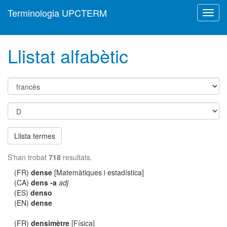
Terminologia UPCTERM
Toggl
navig
Llistat alfabètic
Llista termes
S'han trobat
718
resultats.
(FR)
dense
[Matemàtiques i estadística]
(CA)
dens -a
adj
(ES)
denso
(EN)
dense
(FR)
densimètre
[Física]