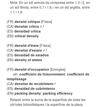
Nota: En un sòl arenós és compresa entre 1.3 i 2, en
un sòl llimós, entre 0.7 i 1.6, i en un sòl argilós, entre
1.1 i 1.9.
(FR)
densité critique
[Física]
(CA)
densitat crítica
n f
(ES)
densidad crítica
(EN)
critical density
(FR)
densité d'états
[Física]
(CA)
densitat d'estats
n f
(ES)
densidad de estados
(EN)
density of states
(FR)
densité d'occupation
[Energies]
sin.
coefficient de foisonnement
;
coefficient de
remplissage
(CA)
densitat de recobriment
f
(ES)
densidad de cubrimiento
(EN)
packing density
;
packing efficiency
Relació entre la suma de la superfície de totes les
cèl·lules fotovoltaiques i la superfície de la placa