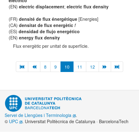
eléctrico
(EN)
electric displacement
;
electric flux density
(FR)
densité de flux énergétique
[Energies]
(CA)
densitat de flux energètic
f
(ES)
densidad de flujo energético
(EN)
energy flux density
Flux energètic per unitat de superfície.
8
9
10
11
12
Servei de Llengües i Terminologia
.
©
UPC
. Universitat Politècnica de Catalunya · BarcelonaTech