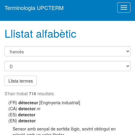
Terminologia UPCTERM
Toggl
navig
Llistat alfabètic
Llista termes
S'han trobat
718
resultats.
(FR)
détecteur
[Enginyeria industrial]
(CA)
detector
m
(ES)
detector
(EN)
detector
Sensor amb senyal de sortida lògic, sovint obtingut en
relació amb un valor llindar.