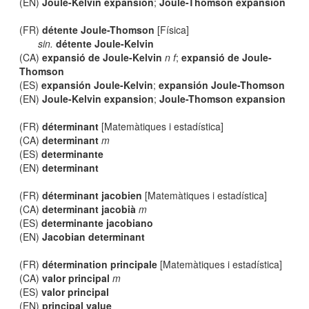
(EN)
Joule-Kelvin expansion
;
Joule-Thomson expansion
(FR)
détente Joule-Thomson
[Física]
sin.
détente Joule-Kelvin
(CA)
expansió de Joule-Kelvin
n f
;
expansió de Joule-
Thomson
(ES)
expansión Joule-Kelvin
;
expansión Joule-Thomson
(EN)
Joule-Kelvin expansion
;
Joule-Thomson expansion
(FR)
déterminant
[Matemàtiques i estadística]
(CA)
determinant
m
(ES)
determinante
(EN)
determinant
(FR)
déterminant jacobien
[Matemàtiques i estadística]
(CA)
determinant jacobià
m
(ES)
determinante jacobiano
(EN)
Jacobian determinant
(FR)
détermination principale
[Matemàtiques i estadística]
(CA)
valor principal
m
(ES)
valor principal
(EN)
principal value