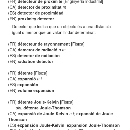
(FR)
détecteur de proximité
[Enginyeria industrial]
(CA)
detector de proximitat
m
(ES)
detector de proximidad
(EN)
proximity detector
Detector que indica que un objecte és a una distància
igual o menor que un valor llindar determinat.
(FR)
détecteur de rayonnement
[Física]
(CA)
detector de radiació
n m
(ES)
detector de radiación
(EN)
radiation detector
(FR)
détente
[Física]
(CA)
expansió
n f
(ES)
expansión
(EN)
volume expansion
(FR)
détente Joule-Kelvin
[Física]
sin.
détente Joule-Thomson
(CA)
expansió de Joule-Kelvin
n f
;
expansió de Joule-
Thomson
(ES)
expansión Joule-Kelvin
;
expansión Joule-Thomson