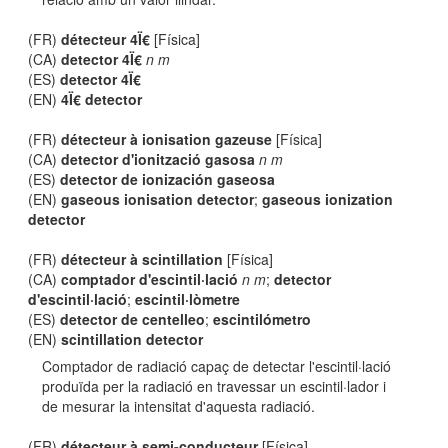
(FR)
détecteur 4Ï€
[Física]
(CA)
detector 4Ï€
n m
(ES)
detector 4Ï€
(EN)
4Ï€ detector
(FR)
détecteur à ionisation gazeuse
[Física]
(CA)
detector d'ionització gasosa
n m
(ES)
detector de ionización gaseosa
(EN)
gaseous ionisation detector
;
gaseous ionization
detector
(FR)
détecteur à scintillation
[Física]
(CA)
comptador d'escintil·lació
n m
;
detector
d'escintil·lació
;
escintil·lòmetre
(ES)
detector de centelleo
;
escintilómetro
(EN)
scintillation detector
Comptador de radiació capaç de detectar l'escintil·lació
produïda per la radiació en travessar un escintil·lador i
de mesurar la intensitat d'aquesta radiació.
(FR)
détecteur à semi-conducteur
[Física]