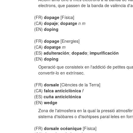
electrons, que passen de la banda de valència d'
(FR)
dopage
[Física]
(CA)
dopaje
;
dopatge
n m
(EN)
doping
(FR)
dopage
[Energies]
(CA)
dopatge
m
(ES)
adulteración
;
dopado
;
impurificación
(EN)
doping
Operació que consisteix en l'addició de petites qu
convertir-lo en extrínsec.
(FR)
dorsale
[Ciències de la Terra]
(CA)
falca anticiclònica
f
(ES)
cuña anticiclónica
(EN)
wedge
Zona de l'atmosfera en la qual la pressió atmosfèr
sistema d'isòbares o d'isohipses paral·leles en fo
(FR)
dorsale océanique
[Física]