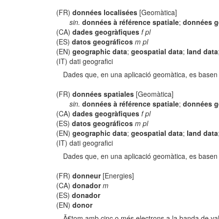
(FR)
données localisées
[Geomàtica]
sin.
données à référence spatiale
;
données g
(CA)
dades geogràfiques
f pl
(ES)
datos geográficos
m pl
(EN)
geographic data
;
geospatial data
;
land data
(IT) dati geografici
Dades que, en una aplicació geomàtica, es basen en
(FR)
données spatiales
[Geomàtica]
sin.
données à référence spatiale
;
données g
(CA)
dades geogràfiques
f pl
(ES)
datos geográficos
m pl
(EN)
geographic data
;
geospatial data
;
land data
(IT) dati geografici
Dades que, en una aplicació geomàtica, es basen en
(FR)
donneur
[Energies]
(CA)
donador
m
(ES)
donador
(EN)
donor
Ã€tom amb cinc o més electrons a la banda de valè