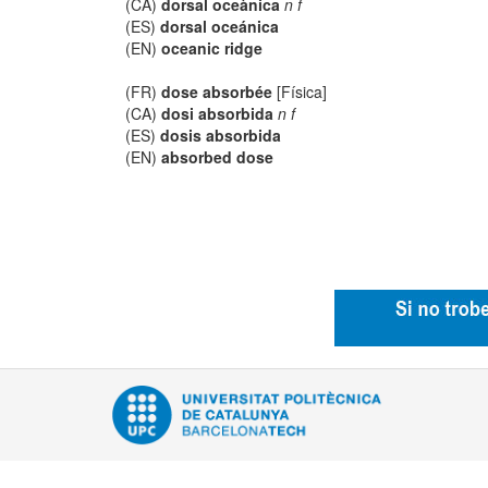
(CA)
dorsal oceànica
n f
(ES)
dorsal oceánica
(EN)
oceanic ridge
(FR)
dose absorbée
[Física]
(CA)
dosi absorbida
n f
(ES)
dosis absorbida
(EN)
absorbed dose