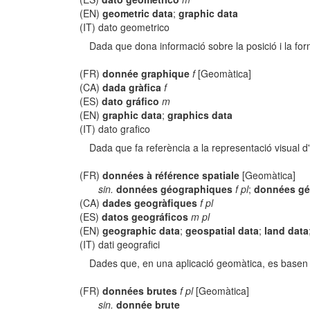
(EN)
geometric data
;
graphic data
(IT) dato geometrico
Dada que dona informació sobre la posició i la for
(FR)
donnée graphique
f
[Geomàtica]
(CA)
dada gràfica
f
(ES)
dato gráfico
m
(EN)
graphic data
;
graphics data
(IT) dato grafico
Dada que fa referència a la representació visual d
(FR)
données à référence spatiale
[Geomàtica]
sin.
données géographiques
f pl
;
données gé
(CA)
dades geogràfiques
f pl
(ES)
datos geográficos
m pl
(EN)
geographic data
;
geospatial data
;
land data
(IT) dati geografici
Dades que, en una aplicació geomàtica, es basen en
(FR)
données brutes
f pl
[Geomàtica]
sin.
donnée brute