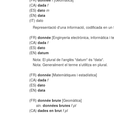
(FR)
donnée
f
[Geomàtica]
(CA)
dada
f
(ES)
dato
m
(EN)
data
(IT) dato
Representació d'una informació, codificada en un 
(FR)
donnée
[Enginyeria electrònica, informàtica i 
(CA)
dada
f
(ES)
dato
(EN)
datum
Nota: El plural de l'anglès "datum" és "data".
Nota: Generalment el terme s'utilitza en plural.
(FR)
donnée
[Matemàtiques i estadística]
(CA)
dada
f
(ES)
dato
(EN)
data
(FR)
donnée brute
[Geomàtica]
sin.
données brutes
f pl
(CA)
dades en brut
f pl