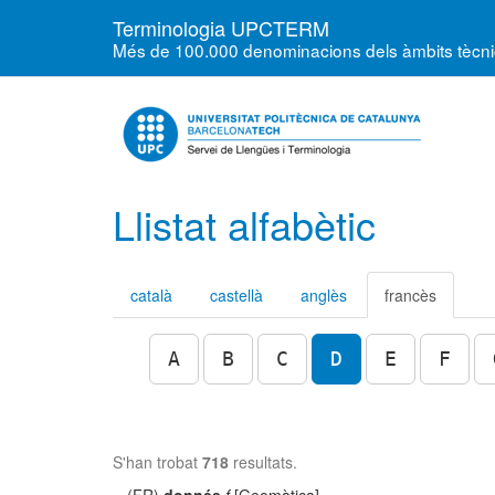
Terminologia UPCTERM
Més de 100.000 denominacions dels àmbits tècnics
Llistat alfabètic
català
castellà
anglès
francès
A
B
C
D
E
F
S'han trobat
718
resultats.