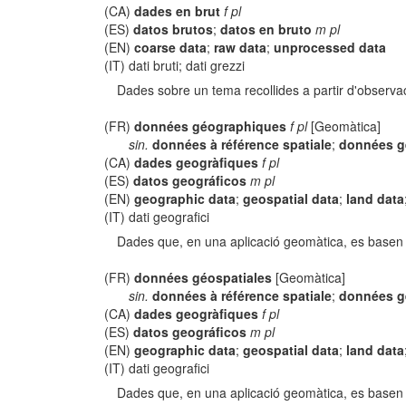
(CA)
dades en brut
f pl
(ES)
datos brutos
;
datos en bruto
m pl
(EN)
coarse data
;
raw data
;
unprocessed data
(IT) dati bruti; dati grezzi
Dades sobre un tema recollides a partir d'observa
(FR)
données géographiques
f pl
[Geomàtica]
sin.
données à référence spatiale
;
données g
(CA)
dades geogràfiques
f pl
(ES)
datos geográficos
m pl
(EN)
geographic data
;
geospatial data
;
land data
(IT) dati geografici
Dades que, en una aplicació geomàtica, es basen en
(FR)
données géospatiales
[Geomàtica]
sin.
données à référence spatiale
;
données g
(CA)
dades geogràfiques
f pl
(ES)
datos geográficos
m pl
(EN)
geographic data
;
geospatial data
;
land data
(IT) dati geografici
Dades que, en una aplicació geomàtica, es basen en