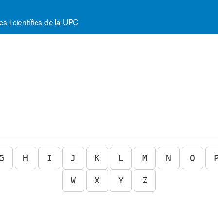
 i científics de la UPC
G
H
I
J
K
L
M
N
O
W
X
Y
Z