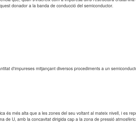
aquest donador a la banda de conducció del semiconductor.
antitat d'impureses mitjançant diversos procediments a un semiconductor 
ica és més alta que a les zones del seu voltant al mateix nivell, i es r
rma de U, amb la concavitat dirigida cap a la zona de pressió atmosfèri