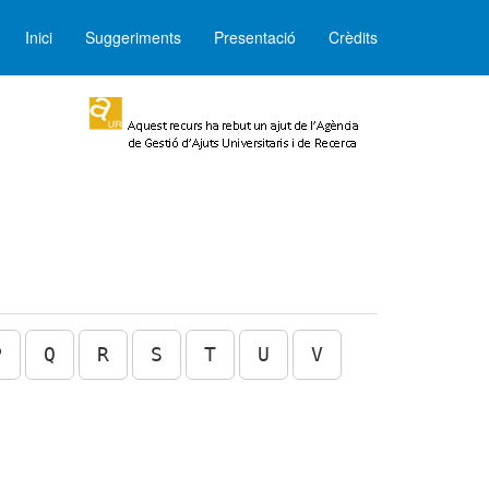
Inici
Suggeriments
Presentació
Crèdits
P
Q
R
S
T
U
V