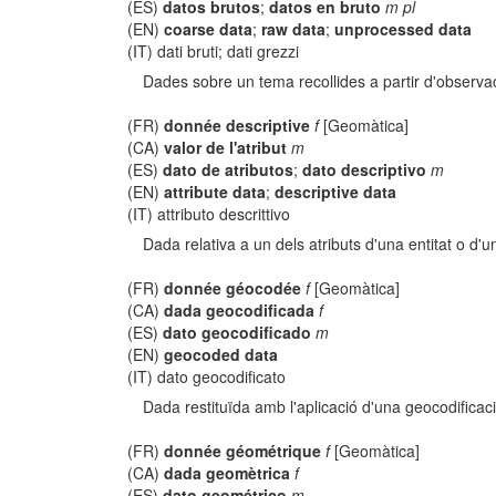
(ES)
datos brutos
;
datos en bruto
m pl
(EN)
coarse data
;
raw data
;
unprocessed data
(IT) dati bruti; dati grezzi
Dades sobre un tema recollides a partir d'observa
(FR)
donnée descriptive
f
[Geomàtica]
(CA)
valor de l'atribut
m
(ES)
dato de atributos
;
dato descriptivo
m
(EN)
attribute data
;
descriptive data
(IT) attributo descrittivo
Dada relativa a un dels atributs d'una entitat o d'u
(FR)
donnée géocodée
f
[Geomàtica]
(CA)
dada geocodificada
f
(ES)
dato geocodificado
m
(EN)
geocoded data
(IT) dato geocodificato
Dada restituïda amb l'aplicació d'una geocodificaci
(FR)
donnée géométrique
f
[Geomàtica]
(CA)
dada geomètrica
f
(ES)
dato geométrico
m