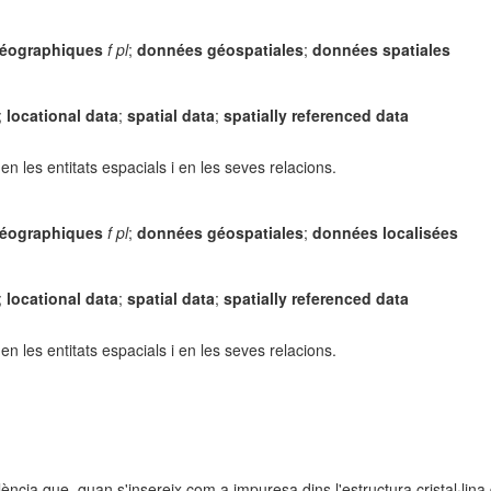
éographiques
f pl
;
données géospatiales
;
données spatiales
;
locational data
;
spatial data
;
spatially referenced data
 les entitats espacials i en les seves relacions.
éographiques
f pl
;
données géospatiales
;
données localisées
;
locational data
;
spatial data
;
spatially referenced data
 les entitats espacials i en les seves relacions.
ncia que, quan s'insereix com a impuresa dins l'estructura cristal·lina