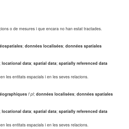
cions o de mesures i que encara no han estat tractades.
éospatiales
;
données localisées
;
données spatiales
;
locational data
;
spatial data
;
spatially referenced data
 les entitats espacials i en les seves relacions.
éographiques
f pl
;
données localisées
;
données spatiales
;
locational data
;
spatial data
;
spatially referenced data
 les entitats espacials i en les seves relacions.