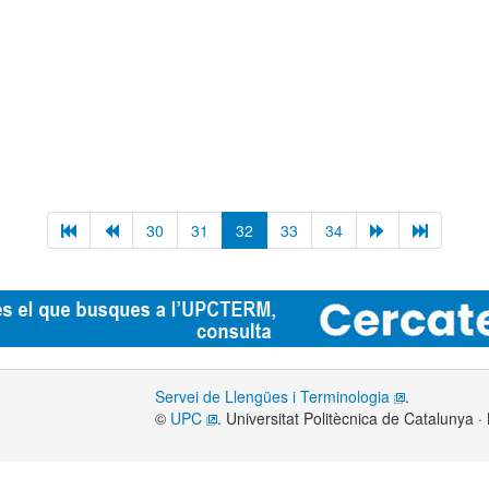
30
31
32
33
34
Servei de Llengües i Terminologia
.
©
UPC
. Universitat Politècnica de Catalunya 