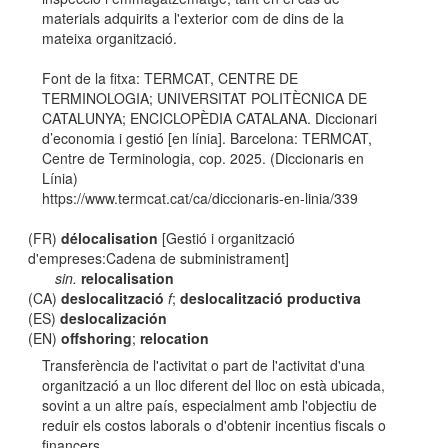
materials adquirits a l'exterior com de dins de la
mateixa organització.
Font de la fitxa: TERMCAT, CENTRE DE
TERMINOLOGIA; UNIVERSITAT POLITÈCNICA DE
CATALUNYA; ENCICLOPÈDIA CATALANA. Diccionari
d’economia i gestió [en línia]. Barcelona: TERMCAT,
Centre de Terminologia, cop. 2025. (Diccionaris en
Línia)
https://www.termcat.cat/ca/diccionaris-en-linia/339
(FR)
délocalisation
[Gestió i organització
d'empreses:Cadena de subministrament]
sin.
relocalisation
(CA)
deslocalització
f
;
deslocalització productiva
(ES)
deslocalización
(EN)
offshoring
;
relocation
Transferència de l'activitat o part de l'activitat d'una
organització a un lloc diferent del lloc on està ubicada,
sovint a un altre país, especialment amb l'objectiu de
reduir els costos laborals o d'obtenir incentius fiscals o
financers.