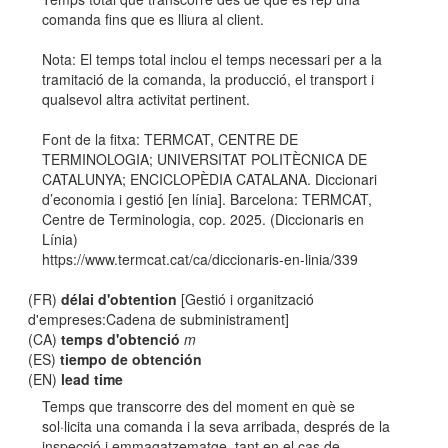
comanda fins que es lliura al client.
Nota: El temps total inclou el temps necessari per a la
tramitació de la comanda, la producció, el transport i
qualsevol altra activitat pertinent.
Font de la fitxa: TERMCAT, CENTRE DE
TERMINOLOGIA; UNIVERSITAT POLITÈCNICA DE
CATALUNYA; ENCICLOPÈDIA CATALANA. Diccionari
d’economia i gestió [en línia]. Barcelona: TERMCAT,
Centre de Terminologia, cop. 2025. (Diccionaris en
Línia)
https://www.termcat.cat/ca/diccionaris-en-linia/339
(FR)
délai d'obtention
[Gestió i organització
d'empreses:Cadena de subministrament]
(CA)
temps d'obtenció
m
(ES)
tiempo de obtención
(EN)
lead time
Temps que transcorre des del moment en què se
sol·licita una comanda i la seva arribada, després de la
inspecció i emmagatzematge, tant en el cas de