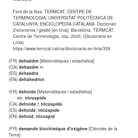
Font de la fitxa: TERMCAT, CENTRE DE
TERMINOLOGIA; UNIVERSITAT POLITÈCNICA DE
CATALUNYA; ENCICLOPÈDIA CATALANA. Diccionari
d’economia i gestió [en línia]. Barcelona: TERMCAT,
Centre de Terminologia, cop. 2025. (Diccionaris en
Línia)
https://www.termcat.cat/ca/diccionaris-en-linia/339
(FR)
deltaèdre
[Matemàtiques i estadística]
(CA)
deltaedre
m
(ES)
deltaedro
(EN)
deltahedron
(FR)
deltoïde
[Matemàtiques i estadística]
sin.
tricuspide
(CA)
deltoide
f
;
tricúspide
(ES)
deltoide
;
tricúspide
(EN)
deltoid
;
tricuspid
(FR)
demande biochimique d'oxigène
[Ciències de la
Terra]