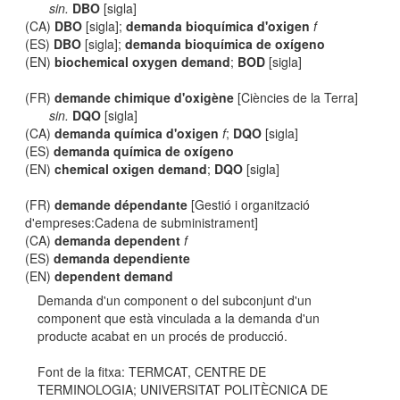
sin.
DBO
[sigla]
(CA)
DBO
[sigla];
demanda bioquímica d'oxigen
f
(ES)
DBO
[sigla];
demanda bioquímica de oxígeno
(EN)
biochemical oxygen demand
;
BOD
[sigla]
(FR)
demande chimique d'oxigène
[Ciències de la Terra]
sin.
DQO
[sigla]
(CA)
demanda química d'oxigen
f
;
DQO
[sigla]
(ES)
demanda química de oxígeno
(EN)
chemical oxigen demand
;
DQO
[sigla]
(FR)
demande dépendante
[Gestió i organització
d'empreses:Cadena de subministrament]
(CA)
demanda dependent
f
(ES)
demanda dependiente
(EN)
dependent demand
Demanda d'un component o del subconjunt d'un
component que està vinculada a la demanda d'un
producte acabat en un procés de producció.
Font de la fitxa: TERMCAT, CENTRE DE
TERMINOLOGIA; UNIVERSITAT POLITÈCNICA DE