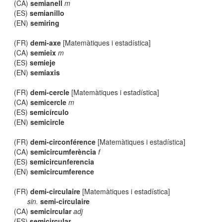
(CA)
semianell
m
(ES)
semianillo
(EN)
semiring
(FR)
demi-axe
[Matemàtiques i estadística]
(CA)
semieix
m
(ES)
semieje
(EN)
semiaxis
(FR)
demi-cercle
[Matemàtiques i estadística]
(CA)
semicercle
m
(ES)
semicírculo
(EN)
semicircle
(FR)
demi-circonférence
[Matemàtiques i estadística]
(CA)
semicircumferència
f
(ES)
semicircunferencia
(EN)
semicircumference
(FR)
demi-circulaire
[Matemàtiques i estadística]
sin.
semi-circulaire
(CA)
semicircular
adj
(ES)
semicircular