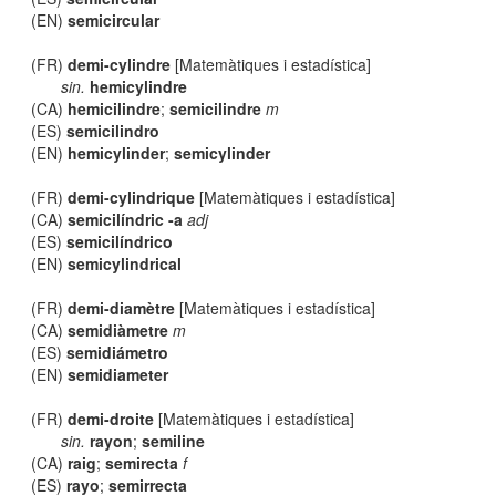
(EN)
semicircular
(FR)
demi-cylindre
[Matemàtiques i estadística]
sin.
hemicylindre
(CA)
hemicilindre
;
semicilindre
m
(ES)
semicilindro
(EN)
hemicylinder
;
semicylinder
(FR)
demi-cylindrique
[Matemàtiques i estadística]
(CA)
semicilíndric -a
adj
(ES)
semicilíndrico
(EN)
semicylindrical
(FR)
demi-diamètre
[Matemàtiques i estadística]
(CA)
semidiàmetre
m
(ES)
semidiámetro
(EN)
semidiameter
(FR)
demi-droite
[Matemàtiques i estadística]
sin.
rayon
;
semiline
(CA)
raig
;
semirecta
f
(ES)
rayo
;
semirrecta