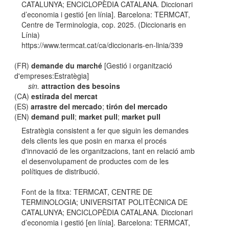
CATALUNYA; ENCICLOPÈDIA CATALANA. Diccionari
d’economia i gestió [en línia]. Barcelona: TERMCAT,
Centre de Terminologia, cop. 2025. (Diccionaris en
Línia)
https://www.termcat.cat/ca/diccionaris-en-linia/339
(FR)
demande du marché
[Gestió i organització
d'empreses:Estratègia]
sin.
attraction des besoins
(CA)
estirada del mercat
(ES)
arrastre del mercado
;
tirón del mercado
(EN)
demand pull
;
market pull
;
market pull
Estratègia consistent a fer que siguin les demandes
dels clients les que posin en marxa el procés
d'innovació de les organitzacions, tant en relació amb
el desenvolupament de productes com de les
polítiques de distribució.
Font de la fitxa: TERMCAT, CENTRE DE
TERMINOLOGIA; UNIVERSITAT POLITÈCNICA DE
CATALUNYA; ENCICLOPÈDIA CATALANA. Diccionari
d’economia i gestió [en línia]. Barcelona: TERMCAT,