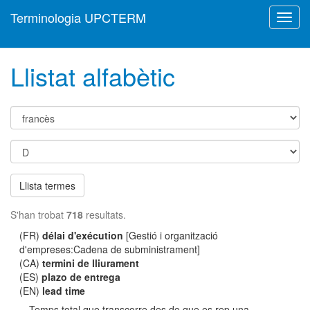
Terminologia UPCTERM
Toggl
navig
Llistat alfabètic
Llista termes
S'han trobat
718
resultats.
(FR)
délai d'exécution
[Gestió i organització
d'empreses:Cadena de subministrament]
(CA)
termini de lliurament
(ES)
plazo de entrega
(EN)
lead time
Temps total que transcorre des de que es rep una