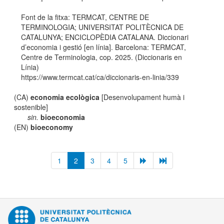
Font de la fitxa: TERMCAT, CENTRE DE
TERMINOLOGIA; UNIVERSITAT POLITÈCNICA DE
CATALUNYA; ENCICLOPÈDIA CATALANA. Diccionari
d’economia i gestió [en línia]. Barcelona: TERMCAT,
Centre de Terminologia, cop. 2025. (Diccionaris en
Línia)
https://www.termcat.cat/ca/diccionaris-en-linia/339
(CA)
economia ecològica
[Desenvolupament humà i
sostenible]
sin.
bioeconomia
(EN)
bioeconomy
1
2
3
4
5