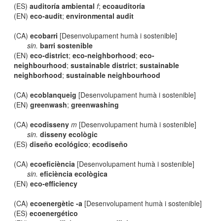
(ES)
auditoría ambiental
f
;
ecoauditoría
(EN)
eco-audit
;
environmental audit
(CA)
ecobarri
[Desenvolupament humà i sostenible]
sin.
barri sostenible
(EN)
eco-district
;
eco-neighborhood
;
eco-
neighbourhood
;
sustainable district
;
sustainable
neighborhood
;
sustainable neighbourhood
(CA)
ecoblanqueig
[Desenvolupament humà i sostenible]
(EN)
greenwash
;
greenwashing
(CA)
ecodisseny
m
[Desenvolupament humà i sostenible]
sin.
disseny ecològic
(ES)
diseño ecológico
;
ecodiseño
(CA)
ecoeficiència
[Desenvolupament humà i sostenible]
sin.
eficiència ecològica
(EN)
eco-efficiency
(CA)
ecoenergètic -a
[Desenvolupament humà i sostenible]
(ES)
ecoenergético