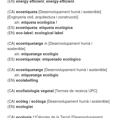
(EN)
energy efficient
;
energy-efficient
(CA)
ecoetiqueta
[Desenvolupament humà i sostenible]
[Enginyeria civil, arquitectura i construcció]
sin.
etiqueta ecològica
f
(ES)
ecoetiqueta
;
etiqueta ecológica
(EN)
eco-label
;
ecological label
(CA)
ecoetiquetatge
m
[Desenvolupament humà i
sostenible]
sin.
etiquetatge ecològic
(ES)
ecoetiquetaje
;
etiquetado ecológico
(CA)
ecoetiquetatge
[Desenvolupament humà i sostenible]
sin.
etiquetatge ecològic
(EN)
ecolabelling
(CA)
ecofisiologia vegetal
[Termes de recerca UPC]
(CA)
ecòleg / ecòloga
[Desenvolupament humà i sostenible]
(EN)
ecologist
(CA)
ecologia
f
[Ciències de la Terra] [Desenvolupament