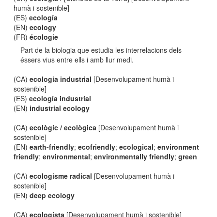
humà i sostenible]
(ES)
ecología
(EN)
ecology
(FR)
écologie
Part de la biologia que estudia les interrelacions dels
éssers vius entre ells i amb llur medi.
(CA)
ecologia industrial
[Desenvolupament humà i
sostenible]
(ES)
ecología industrial
(EN)
industrial ecology
(CA)
ecològic / ecològica
[Desenvolupament humà i
sostenible]
(EN)
earth-friendly
;
ecofriendly
;
ecological
;
environment
friendly
;
environmental
;
environmentally friendly
;
green
(CA)
ecologisme radical
[Desenvolupament humà i
sostenible]
(EN)
deep ecology
(CA)
ecologista
[Desenvolupament humà i sostenible]