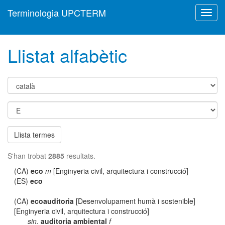
Terminologia UPCTERM
Toggl
navig
Llistat alfabètic
Llista termes
S'han trobat
2885
resultats.
(CA)
eco
m
[Enginyeria civil, arquitectura i construcció]
(ES)
eco
(CA)
ecoauditoria
[Desenvolupament humà i sostenible]
[Enginyeria civil, arquitectura i construcció]
sin.
auditoria ambiental
f