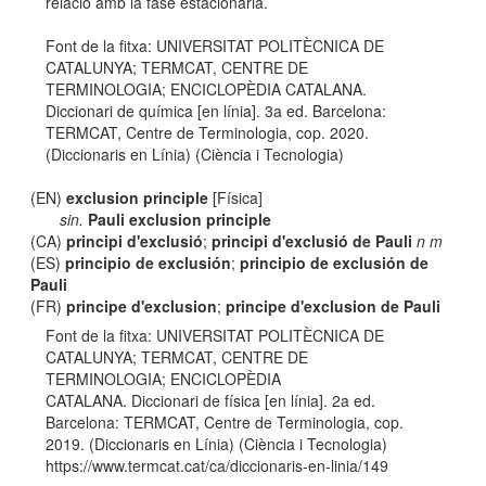
relació amb la fase estacionària.
Font de la fitxa: UNIVERSITAT POLITÈCNICA DE
CATALUNYA; TERMCAT, CENTRE DE
TERMINOLOGIA; ENCICLOPÈDIA CATALANA.
Diccionari de química [en línia]. 3a ed. Barcelona:
TERMCAT, Centre de Terminologia, cop. 2020.
(Diccionaris en Línia) (Ciència i Tecnologia)
(EN)
exclusion principle
[Física]
sin.
Pauli exclusion principle
(CA)
principi d'exclusió
;
principi d'exclusió de Pauli
n m
(ES)
principio de exclusión
;
principio de exclusión de
Pauli
(FR)
principe d'exclusion
;
principe d'exclusion de Pauli
Font de la fitxa: UNIVERSITAT POLITÈCNICA DE
CATALUNYA; TERMCAT, CENTRE DE
TERMINOLOGIA; ENCICLOPÈDIA
CATALANA. Diccionari de física [en línia]. 2a ed.
Barcelona: TERMCAT, Centre de Terminologia, cop.
2019. (Diccionaris en Línia) (Ciència i Tecnologia)
https://www.termcat.cat/ca/diccionaris-en-linia/149