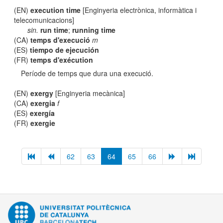
(EN)
execution time
[Enginyeria electrònica, informàtica i
telecomunicacions]
sin.
run time
;
running time
(CA)
temps d'execució
m
(ES)
tiempo de ejecución
(FR)
temps d'exécution
Període de temps que dura una execució.
(EN)
exergy
[Enginyeria mecànica]
(CA)
exergia
f
(ES)
exergía
(FR)
exergie
62
63
64
65
66