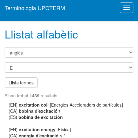
Terminologia UPCTERM
Toggl
navig
Llistat alfabètic
Llista termes
S'han trobat
1439
resultats.
(EN)
excitation coil
[Energies:Acceleradors de partícules]
(CA)
bobina d'excitació
f
(ES)
bobina de excitación
(EN)
excitation energy
[Física]
(CA)
energia d'excitació
n f