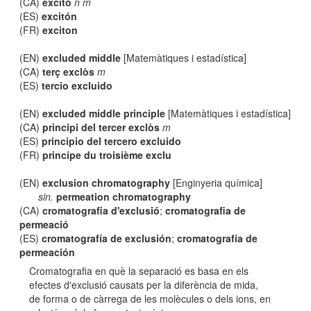
(CA)
excitó
n m
(ES)
excitón
(FR)
exciton
(EN)
excluded middle
[Matemàtiques i estadística]
(CA)
terç exclòs
m
(ES)
tercio excluido
(EN)
excluded middle principle
[Matemàtiques i estadística]
(CA)
principi del tercer exclòs
m
(ES)
principio del tercero excluido
(FR)
principe du troisième exclu
(EN)
exclusion chromatography
[Enginyeria química]
sin.
permeation chromatography
(CA)
cromatografia d'exclusió
;
cromatografia de
permeació
(ES)
cromatografía de exclusión
;
cromatografía de
permeación
Cromatografia en què la separació es basa en els
efectes d'exclusió causats per la diferència de mida,
de forma o de càrrega de les molècules o dels ions, en