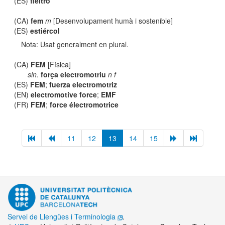
(ES)
fieltro
(CA)
fem
m
[Desenvolupament humà i sostenible]
(ES)
estiércol
Nota: Usat generalment en plural.
(CA)
FEM
[Física]
sin.
força electromotriu
n f
(ES)
FEM
;
fuerza electromotriz
(EN)
electromotive force
;
EMF
(FR)
FEM
;
force électromotrice
11
12
13
14
15
Servei de Llengües i Terminologia
.