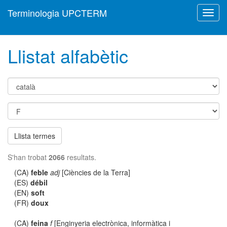
Terminologia UPCTERM
Toggl
navig
Llistat alfabètic
Llista termes
S'han trobat
2066
resultats.
(CA)
feble
adj
[Ciències de la Terra]
(ES)
débil
(EN)
soft
(FR)
doux
(CA)
feina
f
[Enginyeria electrònica, informàtica i