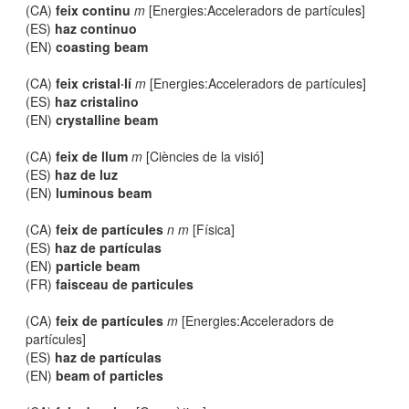
(CA)
feix continu
m
[Energies:Acceleradors de partícules]
(ES)
haz continuo
(EN)
coasting beam
(CA)
feix cristal·lí
m
[Energies:Acceleradors de partícules]
(ES)
haz cristalino
(EN)
crystalline beam
(CA)
feix de llum
m
[Ciències de la visió]
(ES)
haz de luz
(EN)
luminous beam
(CA)
feix de partícules
n m
[Física]
(ES)
haz de partículas
(EN)
particle beam
(FR)
faisceau de particules
(CA)
feix de partícules
m
[Energies:Acceleradors de
partícules]
(ES)
haz de partículas
(EN)
beam of particles