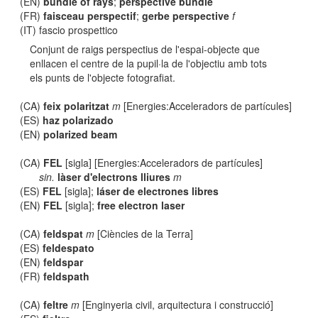
(EN)
bundle of rays
;
perspective bundle
(FR)
faisceau perspectif
;
gerbe perspective
f
(IT) fascio prospettico
Conjunt de raigs perspectius de l'espai-objecte que
enllacen el centre de la pupil·la de l'objectiu amb tots
els punts de l'objecte fotografiat.
(CA)
feix polaritzat
m
[Energies:Acceleradors de partícules]
(ES)
haz polarizado
(EN)
polarized beam
(CA)
FEL
[sigla] [Energies:Acceleradors de partícules]
sin.
làser d'electrons lliures
m
(ES)
FEL
[sigla];
láser de electrones libres
(EN)
FEL
[sigla];
free electron laser
(CA)
feldspat
m
[Ciències de la Terra]
(ES)
feldespato
(EN)
feldspar
(FR)
feldspath
(CA)
feltre
m
[Enginyeria civil, arquitectura i construcció]