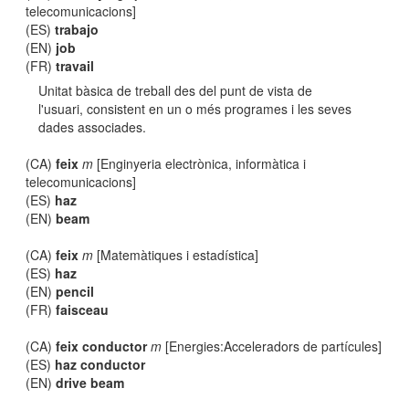
telecomunicacions]
(ES)
trabajo
(EN)
job
(FR)
travail
Unitat bàsica de treball des del punt de vista de
l'usuari, consistent en un o més programes i les seves
dades associades.
(CA)
feix
m
[Enginyeria electrònica, informàtica i
telecomunicacions]
(ES)
haz
(EN)
beam
(CA)
feix
m
[Matemàtiques i estadística]
(ES)
haz
(EN)
pencil
(FR)
faisceau
(CA)
feix conductor
m
[Energies:Acceleradors de partícules]
(ES)
haz conductor
(EN)
drive beam