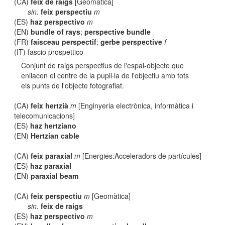
(CA)
feix de raigs
[Geomàtica]
sin.
feix perspectiu
m
(ES)
haz perspectivo
m
(EN)
bundle of rays
;
perspective bundle
(FR)
faisceau perspectif
;
gerbe perspective
f
(IT) fascio prospettico
Conjunt de raigs perspectius de l'espai-objecte que
enllacen el centre de la pupil·la de l'objectiu amb tots
els punts de l'objecte fotografiat.
(CA)
feix hertzià
m
[Enginyeria electrònica, informàtica i
telecomunicacions]
(ES)
haz hertziano
(EN)
Hertzian cable
(CA)
feix paraxial
m
[Energies:Acceleradors de partícules]
(ES)
haz paraxial
(EN)
paraxial beam
(CA)
feix perspectiu
m
[Geomàtica]
sin.
feix de raigs
(ES)
haz perspectivo
m