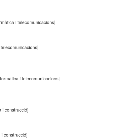
ormàtica i telecomunicacions]
i telecomunicacions]
nformàtica i telecomunicacions]
a i construcció]
 i construcció]