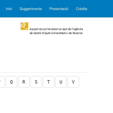
Inici
Suggeriments
Presentació
Crèdits
P
Q
R
S
T
U
V