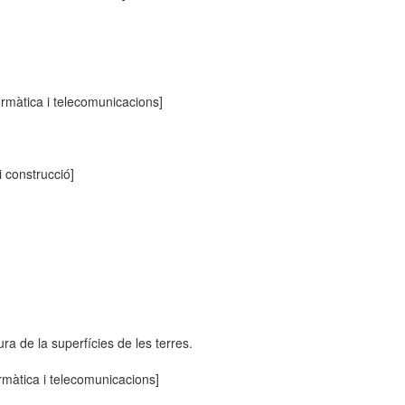
ormàtica i telecomunicacions]
i construcció]
ra de la superfícies de les terres.
ormàtica i telecomunicacions]