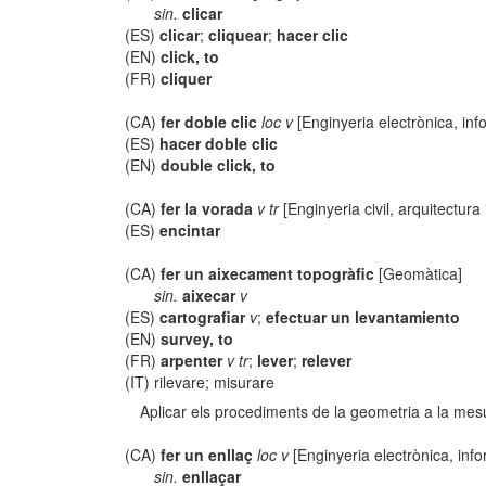
sin.
clicar
(ES)
clicar
;
cliquear
;
hacer clic
(EN)
click, to
(FR)
cliquer
(CA)
fer doble clic
loc v
[Enginyeria electrònica, inf
(ES)
hacer doble clic
(EN)
double click, to
(CA)
fer la vorada
v tr
[Enginyeria civil, arquitectura 
(ES)
encintar
(CA)
fer un aixecament topogràfic
[Geomàtica]
sin.
aixecar
v
(ES)
cartografiar
v
;
efectuar un levantamiento
(EN)
survey, to
(FR)
arpenter
v tr
;
lever
;
relever
(IT) rilevare; misurare
Aplicar els procediments de la geometria a la mesu
(CA)
fer un enllaç
loc v
[Enginyeria electrònica, inf
sin.
enllaçar