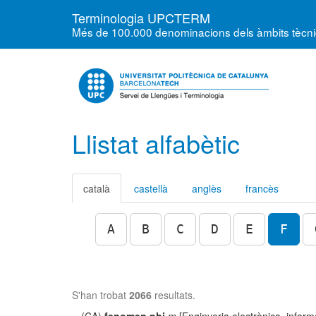
Terminologia UPCTERM
Més de 100.000 denominacions dels àmbits tècnics
Llistat alfabètic
català
castellà
anglès
francès
A
B
C
D
E
F
S'han trobat
2066
resultats.