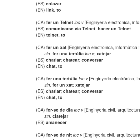
(ES)
enlazar
(EN)
link, to
(CA)
fer un Telnet
loc v
[Enginyeria electrònica, inf
(ES)
comunicarse via Telnet
;
hacer un Telnet
(EN)
telnet, to
(CA)
fer un xat
[Enginyeria electrònica, informàtica 
sin.
fer una tertúlia
loc v
;
xatejar
(ES)
charlar
;
chatear
;
conversar
(EN)
chat, to
(CA)
fer una tertúlia
loc v
[Enginyeria electrònica, i
sin.
fer un xat
;
xatejar
(ES)
charlar
;
chatear
;
conversar
(EN)
chat, to
(CA)
fer-se de dia
loc v
[Enginyeria civil, arquitectur
sin.
clarejar
(ES)
amanecer
(CA)
fer-se de nit
loc v
[Enginyeria civil, arquitectura