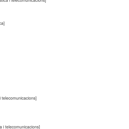
àtica i telecomunicacions]
ca]
 i telecomunicacions]
ca i telecomunicacions]