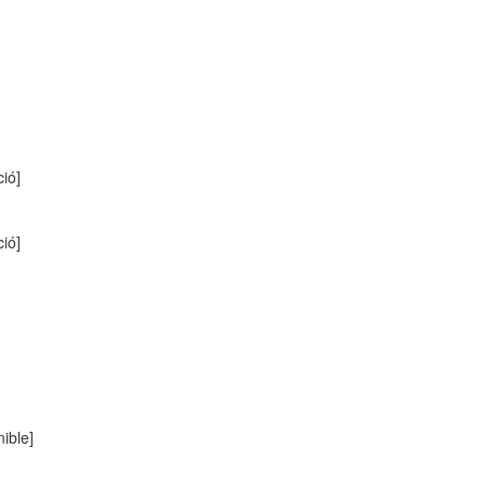
ció]
ció]
ible]