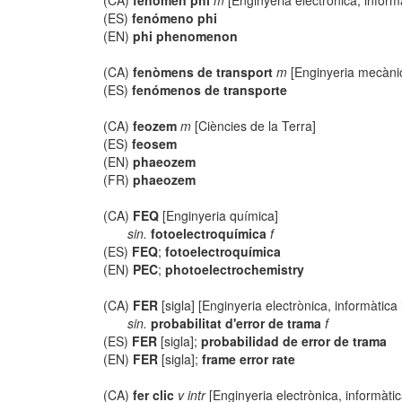
(CA)
fenomen phi
m
[Enginyeria electrònica, inform
(ES)
fenómeno phi
(EN)
phi phenomenon
(CA)
fenòmens de transport
m
[Enginyeria mecàni
(ES)
fenómenos de transporte
(CA)
feozem
m
[Ciències de la Terra]
(ES)
feosem
(EN)
phaeozem
(FR)
phaeozem
(CA)
FEQ
[Enginyeria química]
sin.
fotoelectroquímica
f
(ES)
FEQ
;
fotoelectroquímica
(EN)
PEC
;
photoelectrochemistry
(CA)
FER
[sigla] [Enginyeria electrònica, informàtica
sin.
probabilitat d'error de trama
f
(ES)
FER
[sigla];
probabilidad de error de trama
(EN)
FER
[sigla];
frame error rate
(CA)
fer clic
v intr
[Enginyeria electrònica, informàti