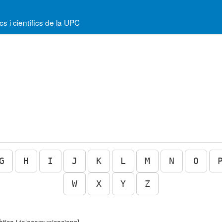
 i científics de la UPC
G
H
I
J
K
L
M
N
O
W
X
Y
Z