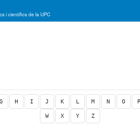
 i científics de la UPC
G
H
I
J
K
L
M
N
O
W
X
Y
Z