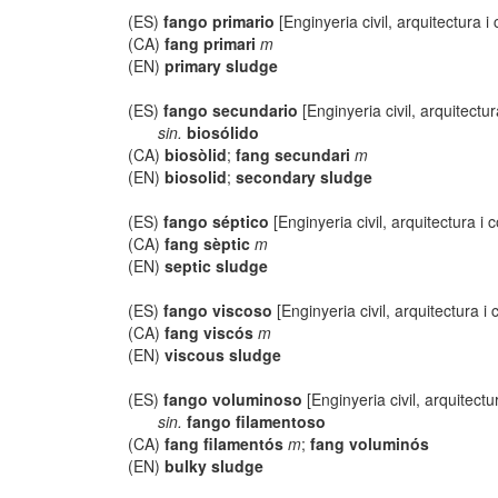
(ES)
fango primario
[Enginyeria civil, arquitectura i
(CA)
fang primari
m
(EN)
primary sludge
(ES)
fango secundario
[Enginyeria civil, arquitectur
sin.
biosólido
(CA)
biosòlid
;
fang secundari
m
(EN)
biosolid
;
secondary sludge
(ES)
fango séptico
[Enginyeria civil, arquitectura i 
(CA)
fang sèptic
m
(EN)
septic sludge
(ES)
fango viscoso
[Enginyeria civil, arquitectura i 
(CA)
fang viscós
m
(EN)
viscous sludge
(ES)
fango voluminoso
[Enginyeria civil, arquitectu
sin.
fango filamentoso
(CA)
fang filamentós
m
;
fang voluminós
(EN)
bulky sludge