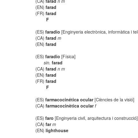
(CA)
farad
n m
(EN)
farad
(FR)
farad
F
(ES)
faradio
[Enginyeria electrònica, informàtica i t
(CA)
farad
m
(EN)
farad
(ES)
faradio
[Física]
sin.
farad
(CA)
farad
n m
(EN)
farad
(FR)
farad
F
(ES)
farmacocinética ocular
[Ciències de la visió]
(CA)
farmacocinètica ocular
f
(ES)
faro
[Enginyeria civil, arquitectura i construcció]
(CA)
far
m
(EN)
lighthouse