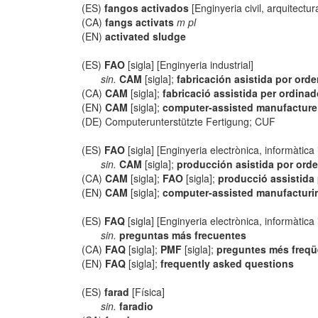
(ES)
fangos activados
[Enginyeria civil, arquitectur
(CA)
fangs activats
m pl
(EN)
activated sludge
(ES)
FAO
[sigla] [Enginyeria industrial]
sin.
CAM
[sigla];
fabricación asistida por ord
(CA)
CAM
[sigla];
fabricació assistida per ordinad
(EN)
CAM
[sigla];
computer-assisted manufacture
(DE) Computerunterstützte Fertigung; CUF
(ES)
FAO
[sigla] [Enginyeria electrònica, informàtica
sin.
CAM
[sigla];
producción asistida por ord
(CA)
CAM
[sigla];
FAO
[sigla];
producció assistida
(EN)
CAM
[sigla];
computer-assisted manufacturi
(ES)
FAQ
[sigla] [Enginyeria electrònica, informàtica
sin.
preguntas más frecuentes
(CA)
FAQ
[sigla];
PMF
[sigla];
preguntes més freqü
(EN)
FAQ
[sigla];
frequently asked questions
(ES)
farad
[Física]
sin.
faradio