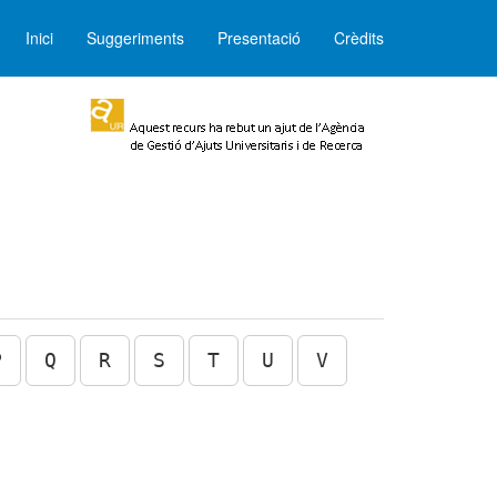
Inici
Suggeriments
Presentació
Crèdits
P
Q
R
S
T
U
V