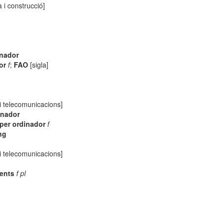
a i construcció]
enador
or
f
;
FAO
[sigla]
 i telecomunicacions]
enador
 per ordinador
f
ng
 i telecomunicacions]
ents
f pl