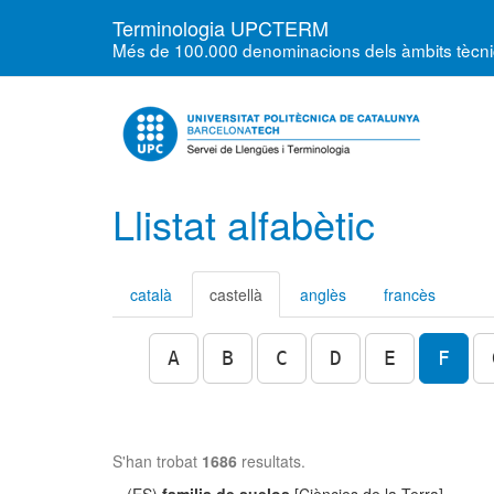
Terminologia UPCTERM
Més de 100.000 denominacions dels àmbits tècnics
Llistat alfabètic
català
castellà
anglès
francès
A
B
C
D
E
F
S'han trobat
1686
resultats.