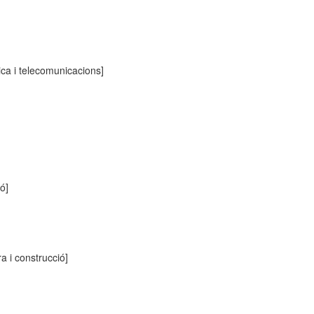
ica i telecomunicacions]
ió]
ra i construcció]