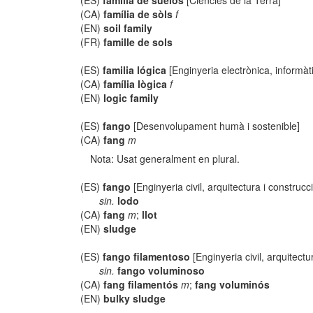
(ES)
familia de suelos
[Ciències de la Terra]
(CA)
família de sòls
f
(EN)
soil family
(FR)
famille de sols
(ES)
familia lógica
[Enginyeria electrònica, informàt
(CA)
família lògica
f
(EN)
logic family
(ES)
fango
[Desenvolupament humà i sostenible]
(CA)
fang
m
Nota: Usat generalment en plural.
(ES)
fango
[Enginyeria civil, arquitectura i construcc
sin.
lodo
(CA)
fang
m
;
llot
(EN)
sludge
(ES)
fango filamentoso
[Enginyeria civil, arquitectu
sin.
fango voluminoso
(CA)
fang filamentós
m
;
fang voluminós
(EN)
bulky sludge