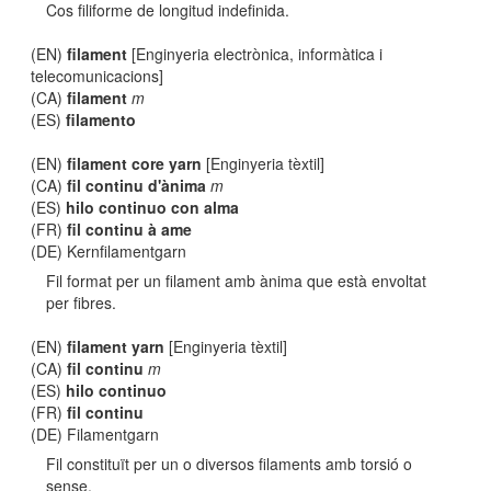
Cos filiforme de longitud indefinida.
(EN)
filament
[Enginyeria electrònica, informàtica i
telecomunicacions]
(CA)
filament
m
(ES)
filamento
(EN)
filament core yarn
[Enginyeria tèxtil]
(CA)
fil continu d'ànima
m
(ES)
hilo continuo con alma
(FR)
fil continu à ame
(DE) Kernfilamentgarn
Fil format per un filament amb ànima que està envoltat
per fibres.
(EN)
filament yarn
[Enginyeria tèxtil]
(CA)
fil continu
m
(ES)
hilo continuo
(FR)
fil continu
(DE) Filamentgarn
Fil constituït per un o diversos filaments amb torsió o
sense.