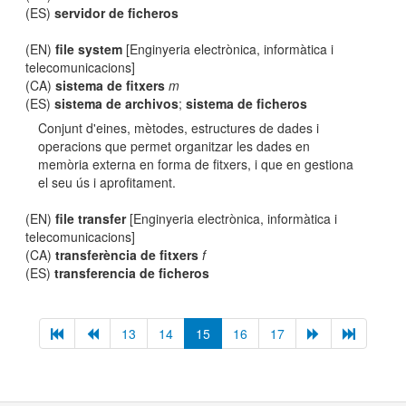
(ES)
servidor de ficheros
(EN)
file system
[Enginyeria electrònica, informàtica i
telecomunicacions]
(CA)
sistema de fitxers
m
(ES)
sistema de archivos
;
sistema de ficheros
Conjunt d'eines, mètodes, estructures de dades i
operacions que permet organitzar les dades en
memòria externa en forma de fitxers, i que en gestiona
el seu ús i aprofitament.
(EN)
file transfer
[Enginyeria electrònica, informàtica i
telecomunicacions]
(CA)
transferència de fitxers
f
(ES)
transferencia de ficheros
13
14
15
16
17