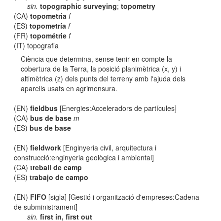
sin.
topographic surveying
;
topometry
(CA)
topometria
f
(ES)
topometría
f
(FR)
topométrie
f
(IT) topografia
Ciència que determina, sense tenir en compte la
cobertura de la Terra, la posició planimètrica (x, y) i
altimètrica (z) dels punts del terreny amb l'ajuda dels
aparells usats en agrimensura.
(EN)
fieldbus
[Energies:Acceleradors de partícules]
(CA)
bus de base
m
(ES)
bus de base
(EN)
fieldwork
[Enginyeria civil, arquitectura i
construcció:enginyeria geològica i ambiental]
(CA)
treball de camp
(ES)
trabajo de campo
(EN)
FIFO
[sigla] [Gestió i organització d'empreses:Cadena
de subministrament]
sin.
first in, first out