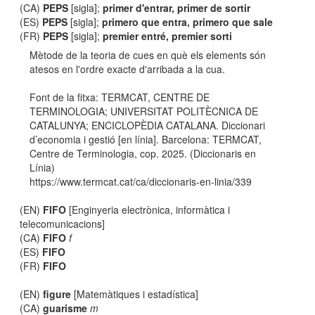
(CA)
PEPS
[sigla];
primer d'entrar, primer de sortir
(ES)
PEPS
[sigla];
primero que entra, primero que sale
(FR)
PEPS
[sigla];
premier entré, premier sorti
Mètode de la teoria de cues en què els elements són
atesos en l'ordre exacte d'arribada a la cua.
Font de la fitxa: TERMCAT, CENTRE DE
TERMINOLOGIA; UNIVERSITAT POLITÈCNICA DE
CATALUNYA; ENCICLOPÈDIA CATALANA. Diccionari
d’economia i gestió [en línia]. Barcelona: TERMCAT,
Centre de Terminologia, cop. 2025. (Diccionaris en
Línia)
https://www.termcat.cat/ca/diccionaris-en-linia/339
(EN)
FIFO
[Enginyeria electrònica, informàtica i
telecomunicacions]
(CA)
FIFO
f
(ES)
FIFO
(FR)
FIFO
(EN)
figure
[Matemàtiques i estadística]
(CA)
guarisme
m