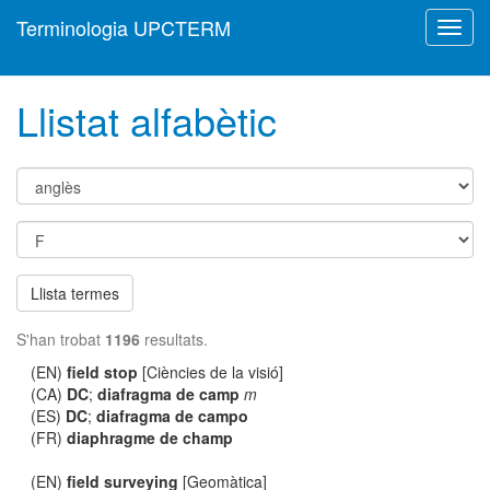
Terminologia UPCTERM
Toggl
navig
Llistat alfabètic
Llista termes
S'han trobat
1196
resultats.
(EN)
field stop
[Ciències de la visió]
(CA)
DC
;
diafragma de camp
m
(ES)
DC
;
diafragma de campo
(FR)
diaphragme de champ
(EN)
field surveying
[Geomàtica]