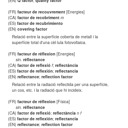
(EN)
Q factor
;
quality factor
(FR)
facteur de recouvrement
[Energies]
(CA)
factor de recobriment
m
(ES)
factor de recubrimiento
(EN)
covering factor
Relació entre la superfície coberta de metall i la
superfície total d'una cèl·lula fotovoltaica.
(FR)
facteur de réflexion
[Energies]
sin.
réflectance
(CA)
factor de reflexió
f
;
reflectància
(ES)
factor de reflexión
;
reflectancia
(EN)
reflectance
;
reflection factor
Relació entre la radiació reflectida per una superfície,
un cos, etc. i la radiació que hi incideix.
(FR)
facteur de réflexion
[Física]
sin.
réflectance
(CA)
factor de reflexió
;
reflectància
n f
(ES)
factor de reflexión
;
reflectancia
(EN)
reflectance
;
reflection factor