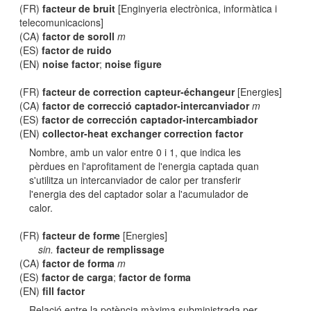
(FR)
facteur de bruit
[Enginyeria electrònica, informàtica i
telecomunicacions]
(CA)
factor de soroll
m
(ES)
factor de ruido
(EN)
noise factor
;
noise figure
(FR)
facteur de correction capteur-échangeur
[Energies]
(CA)
factor de correcció captador-intercanviador
m
(ES)
factor de corrección captador-intercambiador
(EN)
collector-heat exchanger correction factor
Nombre, amb un valor entre 0 i 1, que indica les
pèrdues en l'aprofitament de l'energia captada quan
s'utilitza un intercanviador de calor per transferir
l'energia des del captador solar a l'acumulador de
calor.
(FR)
facteur de forme
[Energies]
sin.
facteur de remplissage
(CA)
factor de forma
m
(ES)
factor de carga
;
factor de forma
(EN)
fill factor
Relació entre la potència màxima subministrada per