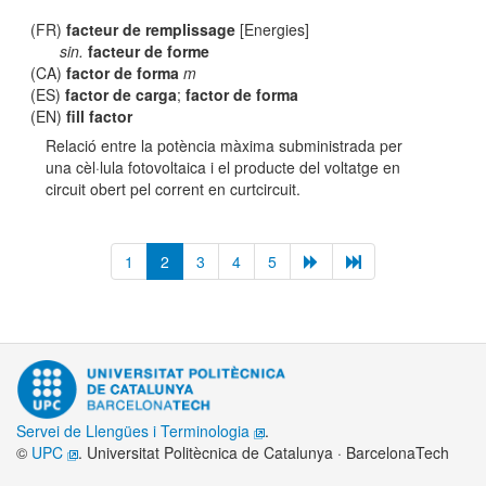
(FR)
facteur de remplissage
[Energies]
sin.
facteur de forme
(CA)
factor de forma
m
(ES)
factor de carga
;
factor de forma
(EN)
fill factor
Relació entre la potència màxima subministrada per
una cèl·lula fotovoltaica i el producte del voltatge en
circuit obert pel corrent en curtcircuit.
1
2
3
4
5
Servei de Llengües i Terminologia
.
©
UPC
. Universitat Politècnica de Catalunya · BarcelonaTech