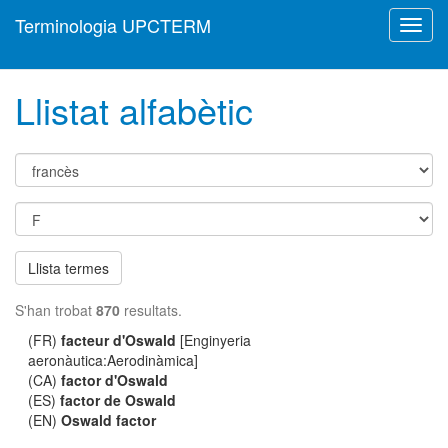
Terminologia UPCTERM
Toggl
navig
Llistat alfabètic
Llista termes
S'han trobat
870
resultats.
(FR)
facteur d'Oswald
[Enginyeria
aeronàutica:Aerodinàmica]
(CA)
factor d'Oswald
(ES)
factor de Oswald
(EN)
Oswald factor