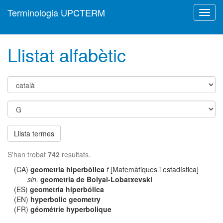
Terminologia UPCTERM
Toggl
navig
Llistat alfabètic
Llista termes
S'han trobat
742
resultats.
(CA)
geometria hiperbòlica
f
[Matemàtiques i estadística]
sin.
geometria de Bolyai-Lobatxevski
(ES)
geometría hiperbólica
(EN)
hyperbolic geometry
(FR)
géométrie hyperbolique