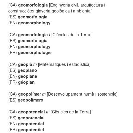
(CA)
geomorfologia
[Enginyeria civil, arquitectura i
construcció:enginyeria geològica i ambiental]
(ES)
geomorfología
(EN)
geomorphology
(CA)
geomorfologia
f
[Ciències de la Terra]
(ES)
geomorfología
(EN)
geomorphology
(FR)
géomorphologie
(CA)
geoplà
m
[Matemàtiques i estadística]
(ES)
geoplano
(EN)
geoplane
(FR)
géoplan
(CA)
geopolímer
m
[Desenvolupament humà i sostenible]
(ES)
geopolímero
(CA)
geopotencial
m
[Ciències de la Terra]
(ES)
geopotencial
(EN)
geopotential
(FR)
géopotentiel