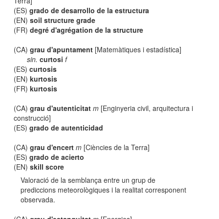
Terra]
(ES)
grado de desarrollo de la estructura
(EN)
soil structure grade
(FR)
degré d'agrégation de la structure
(CA)
grau d'apuntament
[Matemàtiques i estadística]
sin.
curtosi
f
(ES)
curtosis
(EN)
kurtosis
(FR)
kurtosis
(CA)
grau d'autenticitat
m
[Enginyeria civil, arquitectura i
construcció]
(ES)
grado de autenticidad
(CA)
grau d'encert
m
[Ciències de la Terra]
(ES)
grado de acierto
(EN)
skill score
Valoració de la semblança entre un grup de
prediccions meteorològiques i la realitat corresponent
observada.