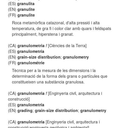
(ES)
granulita
(EN)
granulite
(FR)
granulite
Roca metamòrfica catazonal, d'alta pressió i alta
temperatura, de gra fi i color clar amb quars i feldspats
principalment, hiperstena i granat.
(CA)
granulometria
f
[Ciències de la Terra]
(ES)
granulometría
(EN)
grain-size distribution
;
granulometry
(FR)
granulométrie
Tècnica per a la mesura de les dimensions i la
determinació de la forma dels grans o partícules que
constitueixen una substància granulosa.
(CA)
granulometria
f
[Enginyeria civil, arquitectura i
construcció]
(ES)
granulometría
(EN)
grading
;
grain-size distribution
;
granulometry
(CA)
granulometria
[Enginyeria civil, arquitectura i
construcció:enginyeria geològica i ambiental]