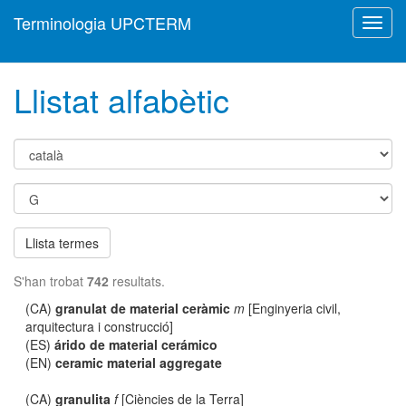
Terminologia UPCTERM
Toggl
navig
Llistat alfabètic
Llista termes
S'han trobat
742
resultats.
(CA)
granulat de material ceràmic
m
[Enginyeria civil,
arquitectura i construcció]
(ES)
árido de material cerámico
(EN)
ceramic material aggregate
(CA)
granulita
f
[Ciències de la Terra]