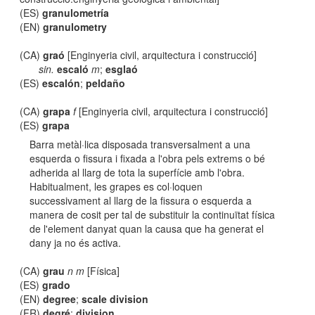
(ES)
granulometría
(EN)
granulometry
(CA)
graó
[Enginyeria civil, arquitectura i construcció]
sin.
escaló
m
;
esglaó
(ES)
escalón
;
peldaño
(CA)
grapa
f
[Enginyeria civil, arquitectura i construcció]
(ES)
grapa
Barra metàl·lica disposada transversalment a una
esquerda o fissura i fixada a l'obra pels extrems o bé
adherida al llarg de tota la superfície amb l'obra.
Habitualment, les grapes es col·loquen
successivament al llarg de la fissura o esquerda a
manera de cosit per tal de substituir la continuïtat física
de l'element danyat quan la causa que ha generat el
dany ja no és activa.
(CA)
grau
n m
[Física]
(ES)
grado
(EN)
degree
;
scale division
(FR)
degré
;
division