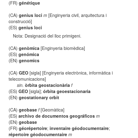
(FR)
génétique
(CA)
genius loci
m
[Enginyeria civil, arquitectura i
construcció]
(ES)
genius loci
Nota: Designació del lloc primigeni.
(CA)
genòmica
[Enginyeria biomèdica]
(ES)
genómica
(EN)
genomics
(CA)
GEO
[sigla] [Enginyeria electrònica, informàtica i
telecomunicacions]
sin.
òrbita geostacionària
f
(ES)
GEO
[sigla];
órbita geoestacionaria
(EN)
geostationary orbit
(CA)
geobase
f
[Geomàtica]
(ES)
archivo de documentos geográficos
m
(EN)
geobase
(FR)
géorépertoire
;
inventaire géodocumentaire
;
répertoire géodocumentaire
m