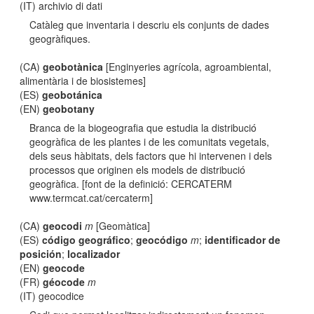
(IT) archivio di dati
Catàleg que inventaria i descriu els conjunts de dades
geogràfiques.
(CA)
geobotànica
[Enginyeries agrícola, agroambiental,
alimentària i de biosistemes]
(ES)
geobotánica
(EN)
geobotany
Branca de la biogeografia que estudia la distribució
geogràfica de les plantes i de les comunitats vegetals,
dels seus hàbitats, dels factors que hi intervenen i dels
processos que originen els models de distribució
geogràfica. [font de la definició: CERCATERM
www.termcat.cat/cercaterm]
(CA)
geocodi
m
[Geomàtica]
(ES)
código geográfico
;
geocódigo
m
;
identificador de
posición
;
localizador
(EN)
geocode
(FR)
géocode
m
(IT) geocodice