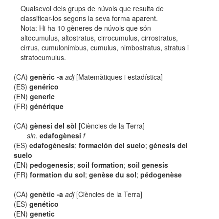
Qualsevol dels grups de núvols que resulta de
classificar-los segons la seva forma aparent.
Nota: Hi ha 10 gèneres de núvols que són
altocumulus, altostratus, cirrocumulus, cirrostratus,
cirrus, cumulonimbus, cumulus, nimbostratus, stratus i
stratocumulus.
(CA)
genèric -a
adj
[Matemàtiques i estadística]
(ES)
genérico
(EN)
generic
(FR)
générique
(CA)
gènesi del sòl
[Ciències de la Terra]
sin.
edafogènesi
f
(ES)
edafogénesis
;
formación del suelo
;
génesis del
suelo
(EN)
pedogenesis
;
soil formation
;
soil genesis
(FR)
formation du sol
;
genèse du sol
;
pédogenèse
(CA)
genètic -a
adj
[Ciències de la Terra]
(ES)
genético
(EN)
genetic