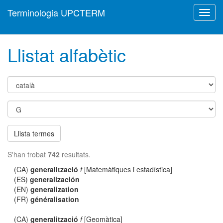
Terminologia UPCTERM
Toggl
navig
Llistat alfabètic
Llista termes
S'han trobat
742
resultats.
(CA)
generalització
f
[Matemàtiques i estadística]
(ES)
generalización
(EN)
generalization
(FR)
généralisation
(CA)
generalització
f
[Geomàtica]