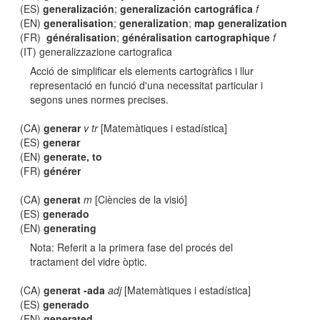
(ES)
generalización
;
generalización cartográfica
f
(EN)
generalisation
;
generalization
;
map generalization
(FR)
généralisation
;
généralisation cartographique
f
(IT) generalizzazione cartografica
Acció de simplificar els elements cartogràfics i llur
representació en funció d'una necessitat particular i
segons unes normes precises.
(CA)
generar
v tr
[Matemàtiques i estadística]
(ES)
generar
(EN)
generate, to
(FR)
générer
(CA)
generat
m
[Ciències de la visió]
(ES)
generado
(EN)
generating
Nota: Referit a la primera fase del procés del
tractament del vidre òptic.
(CA)
generat -ada
adj
[Matemàtiques i estadística]
(ES)
generado
(EN)
generated