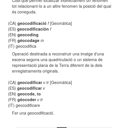
Codi que permet localitzar indirectament un fenomen
tot relacionant-lo a un altre fenomen la posició del qual
és coneguda.
(CA)
geocodificació
f
[Geomàtica]
(ES)
geocodificación
f
(EN)
geocoding
(FR)
géocodage
m
(IT) geocodifica
Operació destinada a reconstruir una imatge d'una
escena segons una quadriculació o un sistema de
representació plana de la Terra diferent de la dels
enregistraments originals.
(CA)
geocodificar
v tr
[Geomàtica]
(ES)
geocodificar
v
(EN)
geocode, to
(FR)
géocoder
v tr
(IT) geocodificare
Fer una geocodificació.