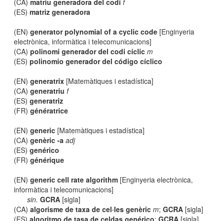
(CA)
matriu generadora del codi
f
(ES)
matriz generadora
(EN)
generator polynomial of a cyclic code
[Enginyeria
electrònica, informàtica i telecomunicacions]
(CA)
polinomi generador del codi cíclic
m
(ES)
polinomio generador del código cíclico
(EN)
generatrix
[Matemàtiques i estadística]
(CA)
generatriu
f
(ES)
generatriz
(FR)
génératrice
(EN)
generic
[Matemàtiques i estadística]
(CA)
genèric -a
adj
(ES)
genérico
(FR)
générique
(EN)
generic cell rate algorithm
[Enginyeria electrònica,
informàtica i telecomunicacions]
sin.
GCRA
[sigla]
(CA)
algorisme de taxa de cel·les genèric
m
;
GCRA
[sigla]
(ES)
algoritmo de tasa de celdas genérico
;
GCRA
[sigla]