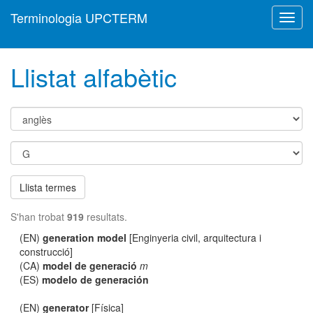
Terminologia UPCTERM
Toggl
navig
Llistat alfabètic
Llista termes
S'han trobat
919
resultats.
(EN)
generation model
[Enginyeria civil, arquitectura i
construcció]
(CA)
model de generació
m
(ES)
modelo de generación
(EN)
generator
[Física]