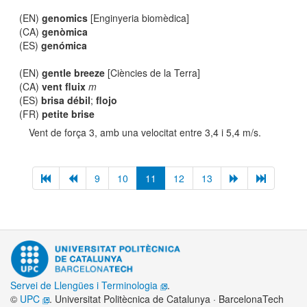
(EN)
genomics
[Enginyeria biomèdica]
(CA)
genòmica
(ES)
genómica
(EN)
gentle breeze
[Ciències de la Terra]
(CA)
vent fluix
m
(ES)
brisa débil
;
flojo
(FR)
petite brise
Vent de força 3, amb una velocitat entre 3,4 i 5,4 m/s.
9
10
11
12
13
Servei de Llengües i Terminologia
.
©
UPC
. Universitat Politècnica de Catalunya · BarcelonaTech