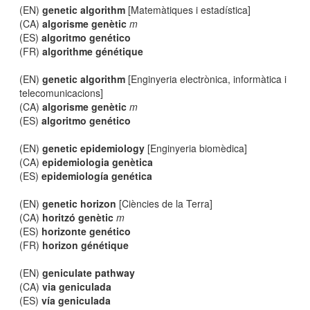
(EN)
genetic algorithm
[Matemàtiques i estadística]
(CA)
algorisme genètic
m
(ES)
algoritmo genético
(FR)
algorithme génétique
(EN)
genetic algorithm
[Enginyeria electrònica, informàtica i
telecomunicacions]
(CA)
algorisme genètic
m
(ES)
algoritmo genético
(EN)
genetic epidemiology
[Enginyeria biomèdica]
(CA)
epidemiologia genètica
(ES)
epidemiología genética
(EN)
genetic horizon
[Ciències de la Terra]
(CA)
horitzó genètic
m
(ES)
horizonte genético
(FR)
horizon génétique
(EN)
geniculate pathway
(CA)
via geniculada
(ES)
vía geniculada