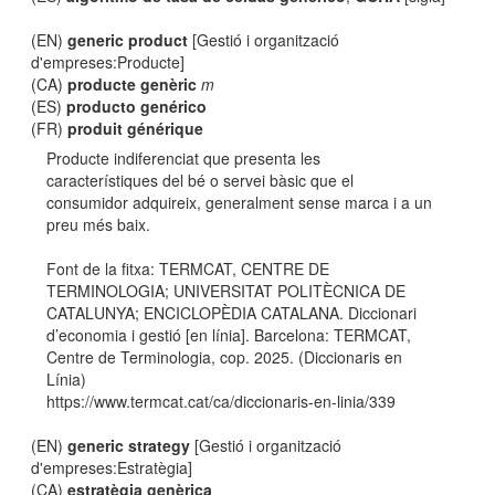
(EN)
generic product
[Gestió i organització
d'empreses:Producte]
(CA)
producte genèric
m
(ES)
producto genérico
(FR)
produit générique
Producte indiferenciat que presenta les
característiques del bé o servei bàsic que el
consumidor adquireix, generalment sense marca i a un
preu més baix.
Font de la fitxa: TERMCAT, CENTRE DE
TERMINOLOGIA; UNIVERSITAT POLITÈCNICA DE
CATALUNYA; ENCICLOPÈDIA CATALANA. Diccionari
d’economia i gestió [en línia]. Barcelona: TERMCAT,
Centre de Terminologia, cop. 2025. (Diccionaris en
Línia)
https://www.termcat.cat/ca/diccionaris-en-linia/339
(EN)
generic strategy
[Gestió i organització
d'empreses:Estratègia]
(CA)
estratègia genèrica