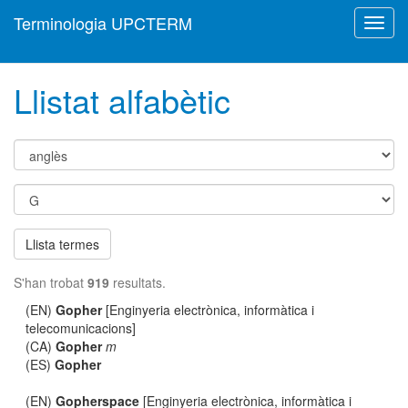
Terminologia UPCTERM
Toggl
navig
Llistat alfabètic
Llista termes
S'han trobat
919
resultats.
(EN)
Gopher
[Enginyeria electrònica, informàtica i
telecomunicacions]
(CA)
Gopher
m
(ES)
Gopher
(EN)
Gopherspace
[Enginyeria electrònica, informàtica i