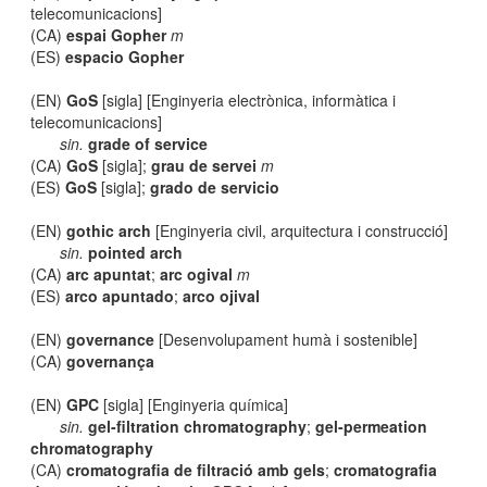
telecomunicacions]
(CA)
espai Gopher
m
(ES)
espacio Gopher
(EN)
GoS
[sigla] [Enginyeria electrònica, informàtica i
telecomunicacions]
sin.
grade of service
(CA)
GoS
[sigla];
grau de servei
m
(ES)
GoS
[sigla];
grado de servicio
(EN)
gothic arch
[Enginyeria civil, arquitectura i construcció]
sin.
pointed arch
(CA)
arc apuntat
;
arc ogival
m
(ES)
arco apuntado
;
arco ojival
(EN)
governance
[Desenvolupament humà i sostenible]
(CA)
governança
(EN)
GPC
[sigla] [Enginyeria química]
sin.
gel-filtration chromatography
;
gel-permeation
chromatography
(CA)
cromatografia de filtració amb gels
;
cromatografia