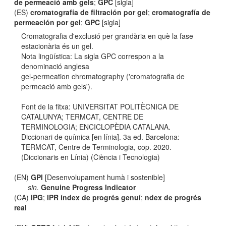
de permeació amb gels
;
GPC
[sigla]
(ES)
cromatografía de filtración por gel
;
cromatografía de
permeación por gel
;
GPC
[sigla]
Cromatografia d'exclusió per grandària en què la fase
estacionària és un gel.
Nota lingüística: La sigla GPC correspon a la
denominació anglesa
gel-permeation chromatography ('cromatografia de
permeació amb gels').
Font de la fitxa: UNIVERSITAT POLITÈCNICA DE
CATALUNYA; TERMCAT, CENTRE DE
TERMINOLOGIA; ENCICLOPÈDIA CATALANA.
Diccionari de química [en línia]. 3a ed. Barcelona:
TERMCAT, Centre de Terminologia, cop. 2020.
(Diccionaris en Línia) (Ciència i Tecnologia)
(EN)
GPI
[Desenvolupament humà i sostenible]
sin.
Genuine Progress Indicator
(CA)
IPG
;
IPR índex de progrés genuí
;
ndex de progrés
real