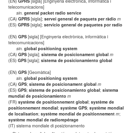
(EN)
GPRS
[sigla] [Enginyeria electrònica, informàtica i
telecomunicacions]
sin.
general packet radio service
(CA)
GPRS
[sigla];
servei general de paquets per ràdio
m
(ES)
GPRS
[sigla];
servicio general de paquetes por radio
(EN)
GPS
[sigla] [Enginyeria electrònica, informàtica i
telecomunicacions]
sin.
global positioning system
(CA)
GPS
[sigla];
sistema de posicionament global
m
(ES)
GPS
[sigla];
sistema de posicionamiento global
(EN)
GPS
[Geomàtica]
sin.
global positioning system
(CA)
GPS
;
sistema de posicionament global
m
(ES)
GPS
;
sistema de posicionamiento global
;
sistema
mundial de posicionamiento
m
(FR)
système de positionnement global
;
système de
positionnement mondial
;
système GPS
;
système mondial
de localisation
;
système mondial de positionnement
m
;
système mondial de radiorepérage
(IT) sistema mondiale di posizionamento