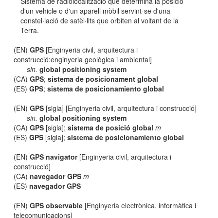
Sistema de radiolocalització que determina la posició
d'un vehicle o d'un aparell mòbil servint-se d'una
constel·lació de satèl·lits que orbiten al voltant de la
Terra.
(EN)
GPS
[Enginyeria civil, arquitectura i
construcció:enginyeria geològica i ambiental]
sin.
global positioning system
(CA)
GPS
;
sistema de posicionament global
(ES)
GPS
;
sistema de posicionamiento global
(EN)
GPS
[sigla] [Enginyeria civil, arquitectura i construcció]
sin.
global positioning system
(CA)
GPS
[sigla];
sistema de posició global
m
(ES)
GPS
[sigla];
sistema de posicionamiento global
(EN)
GPS navigator
[Enginyeria civil, arquitectura i
construcció]
(CA)
navegador GPS
m
(ES)
navegador GPS
(EN)
GPS observable
[Enginyeria electrònica, informàtica i
telecomunicacions]