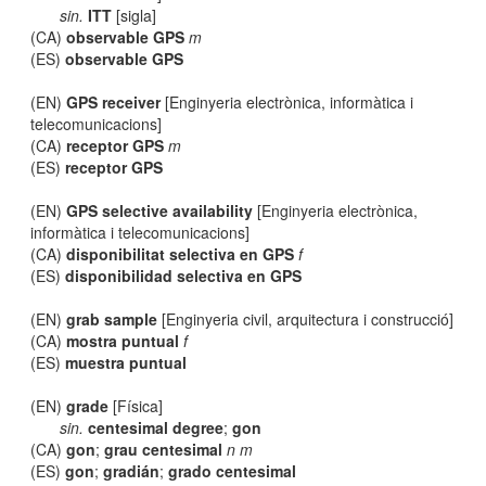
sin.
ITT
[sigla]
(CA)
observable GPS
m
(ES)
observable GPS
(EN)
GPS receiver
[Enginyeria electrònica, informàtica i
telecomunicacions]
(CA)
receptor GPS
m
(ES)
receptor GPS
(EN)
GPS selective availability
[Enginyeria electrònica,
informàtica i telecomunicacions]
(CA)
disponibilitat selectiva en GPS
f
(ES)
disponibilidad selectiva en GPS
(EN)
grab sample
[Enginyeria civil, arquitectura i construcció]
(CA)
mostra puntual
f
(ES)
muestra puntual
(EN)
grade
[Física]
sin.
centesimal degree
;
gon
(CA)
gon
;
grau centesimal
n m
(ES)
gon
;
gradián
;
grado centesimal