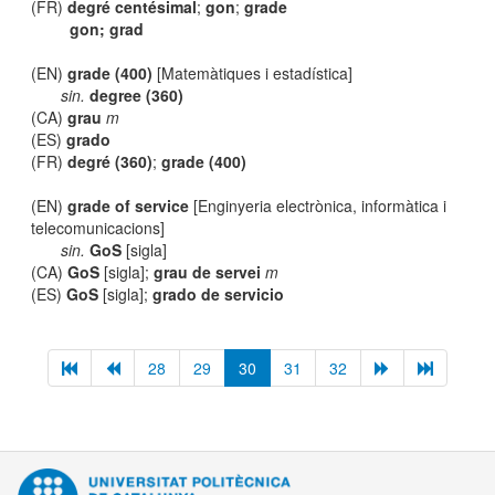
(FR)
degré centésimal
;
gon
;
grade
gon; grad
(EN)
grade (400)
[Matemàtiques i estadística]
sin.
degree (360)
(CA)
grau
m
(ES)
grado
(FR)
degré (360)
;
grade (400)
(EN)
grade of service
[Enginyeria electrònica, informàtica i
telecomunicacions]
sin.
GoS
[sigla]
(CA)
GoS
[sigla];
grau de servei
m
(ES)
GoS
[sigla];
grado de servicio
28
29
30
31
32