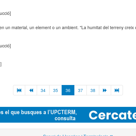
rucció]
n un material, un element o un ambient. "La humitat del terreny creix qu
rucció]
]
34
35
36
37
38