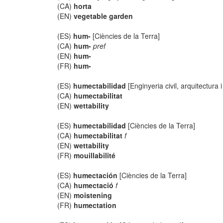
(CA)
horta
(EN)
vegetable garden
(ES)
hum-
[Ciències de la Terra]
(CA)
hum-
pref
(EN)
hum-
(FR)
hum-
(ES)
humectabilidad
[Enginyeria civil, arquitectura
(CA)
humectabilitat
(EN)
wettability
(ES)
humectabilidad
[Ciències de la Terra]
(CA)
humectabilitat
f
(EN)
wettability
(FR)
mouillabilité
(ES)
humectación
[Ciències de la Terra]
(CA)
humectació
f
(EN)
moistening
(FR)
humectation