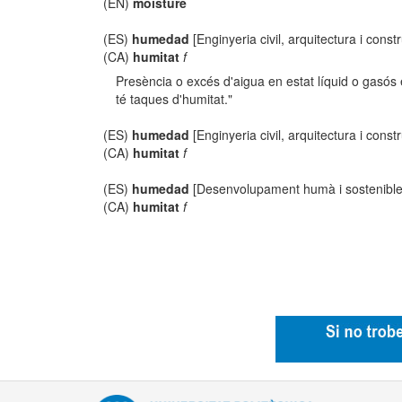
(EN)
moisture
(ES)
humedad
[Enginyeria civil, arquitectura i const
(CA)
humitat
f
Presència o excés d'aigua en estat líquid o gasós e
té taques d'humitat."
(ES)
humedad
[Enginyeria civil, arquitectura i const
(CA)
humitat
f
(ES)
humedad
[Desenvolupament humà i sostenible
(CA)
humitat
f