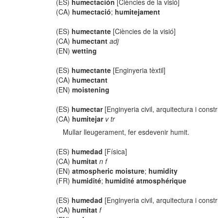
(ES)
humectación
[Ciències de la visió]
(CA)
humectació
;
humitejament
(ES)
humectante
[Ciències de la visió]
(CA)
humectant
adj
(EN)
wetting
(ES)
humectante
[Enginyeria tèxtil]
(CA)
humectant
(EN)
moistening
(ES)
humectar
[Enginyeria civil, arquitectura i const
(CA)
humitejar
v tr
Mullar lleugerament, fer esdevenir humit.
(ES)
humedad
[Física]
(CA)
humitat
n f
(EN)
atmospheric moisture
;
humidity
(FR)
humidité
;
humidité atmosphérique
(ES)
humedad
[Enginyeria civil, arquitectura i const
(CA)
humitat
f