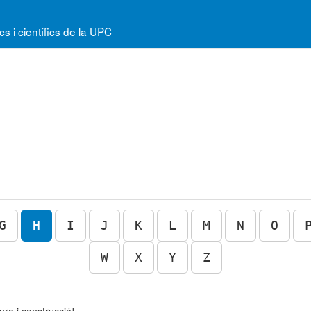
 i científics de la UPC
G
H
I
J
K
L
M
N
O
W
X
Y
Z