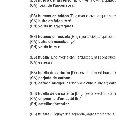
(ES)
hueco del ascensor
[Enginyeria civil, arquitec
(CA)
forat de l'ascensor
m
(ES)
huecos en áridos
[Enginyeria civil, arquitectur
(CA)
buits en àrids
m pl
(EN)
voids in aggregates
(ES)
huecos en mezcla
[Enginyeria civil, arquitectu
(CA)
buits en mescla
m pl
(EN)
voids in mix
(ES)
huella
[Enginyeria civil, arquitectura i construcc
(CA)
estesa
f
(ES)
huella de carbono
[Desenvolupament humà i s
(CA)
petjada de carboni
(EN)
carbon budget
;
carbon dioxide budget
;
car
(ES)
huella de un satélite
[Enginyeria electrònica, 
(CA)
empremta d'un satèl·lit
f
(EN)
satellite footprint
(ES)
huerta
[Enginyeries agrícola, agroambiental, al