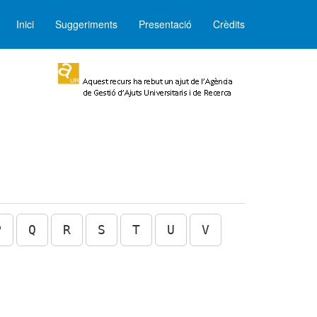
Inici
Suggeriments
Presentació
Crèdits
P
Q
R
S
T
U
V