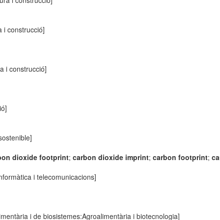
tura i construcció]
a i construcció]
ra i construcció]
ió]
ostenible]
bon dioxide footprint
;
carbon dioxide imprint
;
carbon footprint
;
ca
informàtica i telecomunicacions]
imentària i de biosistemes:Agroalimentària i biotecnologia]