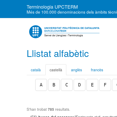
Terminologia UPCTERM
Més de 100.000 denominacions dels àmbits tècnics
Llistat alfabètic
català
castellà
anglès
francès
A
B
C
D
E
F
S'han trobat
785
resultats.