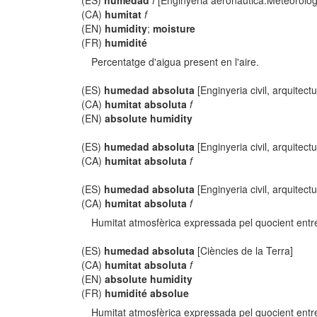
(ES)
humedad
f
[Enginyeria aeronàutica:Meteorolog
(CA)
humitat
f
(EN)
humidity
;
moisture
(FR)
humidité
Percentatge d'aigua present en l'aire.
(ES)
humedad absoluta
[Enginyeria civil, arquitectu
(CA)
humitat absoluta
f
(EN)
absolute humidity
(ES)
humedad absoluta
[Enginyeria civil, arquitectu
(CA)
humitat absoluta
f
(ES)
humedad absoluta
[Enginyeria civil, arquitectu
(CA)
humitat absoluta
f
Humitat atmosfèrica expressada pel quocient entre
(ES)
humedad absoluta
[Ciències de la Terra]
(CA)
humitat absoluta
f
(EN)
absolute humidity
(FR)
humidité absolue
Humitat atmosfèrica expressada pel quocient entre