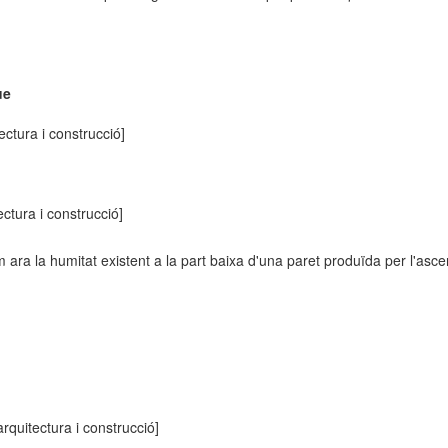
ue
tectura i construcció]
ectura i construcció]
ra la humitat existent a la part baixa d'una paret produïda per l'ascens
arquitectura i construcció]