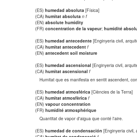
(ES)
humedad absoluta
[Física]
(CA)
humitat absoluta
n f
(EN)
absolute humidity
(FR)
concentration de la vapeur
;
humidité absol
(ES)
humedad antecedente
[Enginyeria civil, arqui
(CA)
humitat antecedent
f
(EN)
antecedent soil moisture
(ES)
humedad ascensional
[Enginyeria civil, arquit
(CA)
humitat ascensional
f
Humitat que es manifesta en sentit ascendent, com a
(ES)
humedad atmosférica
[Ciències de la Terra]
(CA)
humitat atmosfèrica
f
(EN)
vapour concentration
(FR)
humidité atmosphérique
Quantitat de vapor d'aigua que conté l'aire.
(ES)
humedad de condensación
[Enginyeria civil, 
(CA)
humitat de condensació
f