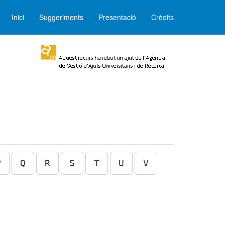
Inici
Suggeriments
Presentació
Crèdits
P
Q
R
S
T
U
V