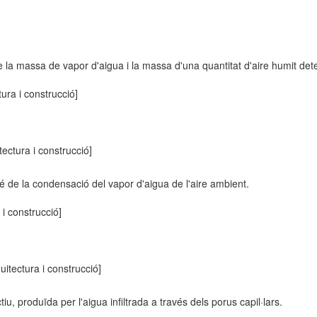
 la massa de vapor d'aigua i la massa d'una quantitat d'aire humit de
tura i construcció]
tectura i construcció]
 de la condensació del vapor d'aigua de l'aire ambient.
 i construcció]
quitectura i construcció]
u, produïda per l'aigua infiltrada a través dels porus capil·lars.