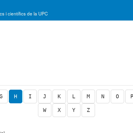
 i científics de la UPC
G
H
I
J
K
L
M
N
O
W
X
Y
Z