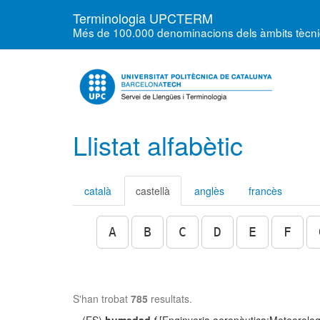
Terminologia UPCTERM
Més de 100.000 denominacions dels àmbits tècnics
Llistat alfabètic
català
castellà
anglès
francès
A
B
C
D
E
F
S'han trobat
785
resultats.