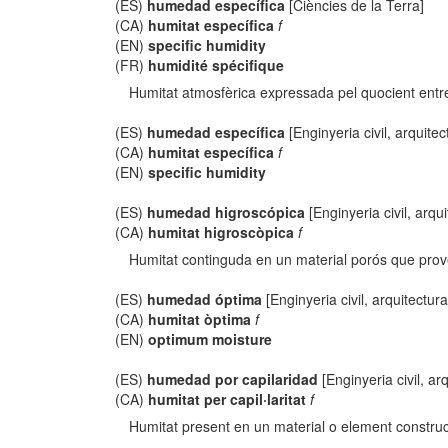
(ES)
humedad específica
[Ciències de la Terra]
(CA)
humitat específica
f
(EN)
specific humidity
(FR)
humidité spécifique
Humitat atmosfèrica expressada pel quocient entre
(ES)
humedad específica
[Enginyeria civil, arquitec
(CA)
humitat específica
f
(EN)
specific humidity
(ES)
humedad higroscópica
[Enginyeria civil, arqui
(CA)
humitat higroscòpica
f
Humitat continguda en un material porós que prové
(ES)
humedad óptima
[Enginyeria civil, arquitectura
(CA)
humitat òptima
f
(EN)
optimum moisture
(ES)
humedad por capilaridad
[Enginyeria civil, ar
(CA)
humitat per capil·laritat
f
Humitat present en un material o element constructi