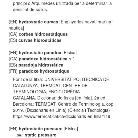
principi d'Arquimedes utilitzada per a determinar la
densitat de sòlids.
(EN)
hydrostatic curves
[Enginyeries naval, marina i
nàutica]
(CA)
corbes hidroestàtiques
(ES)
curvas hidrostáticas
(EN)
hydrostatic paradox
[Física]
(CA)
paradoxa hidroestàtica
n f
(ES)
paradoja hidrostática
(FR)
paradoxe hydrostatique
Font de la fitxa: UNIVERSITAT POLITÈCNICA DE
CATALUNYA; TERMCAT, CENTRE DE
TERMINOLOGIA; ENCICLOPÈDIA
CATALANA. Diccionari de física [en línia]. 2a ed.
Barcelona: TERMCAT, Centre de Terminologia, cop.
2019. (Diccionaris en Línia) (Ciència i Tecnologia)
https://www.termcat.cat/ca/diccionaris-en-linia/149
(EN)
hydrostatic pressure
[Física]
sin.
static pressure