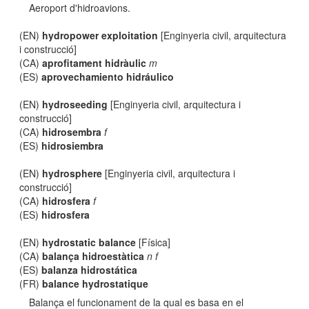
Aeroport d'hidroavions.
(EN)
hydropower exploitation
[Enginyeria civil, arquitectura
i construcció]
(CA)
aprofitament hidràulic
m
(ES)
aprovechamiento hidráulico
(EN)
hydroseeding
[Enginyeria civil, arquitectura i
construcció]
(CA)
hidrosembra
f
(ES)
hidrosiembra
(EN)
hydrosphere
[Enginyeria civil, arquitectura i
construcció]
(CA)
hidrosfera
f
(ES)
hidrosfera
(EN)
hydrostatic balance
[Física]
(CA)
balança hidroestàtica
n f
(ES)
balanza hidrostática
(FR)
balance hydrostatique
Balança el funcionament de la qual es basa en el