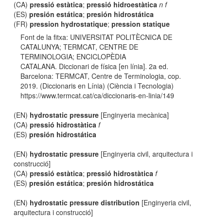
(CA)
pressió estàtica
;
pressió hidroestàtica
n f
(ES)
presión estática
;
presión hidrostática
(FR)
pression hydrostatique
;
pression statique
Font de la fitxa: UNIVERSITAT POLITÈCNICA DE
CATALUNYA; TERMCAT, CENTRE DE
TERMINOLOGIA; ENCICLOPÈDIA
CATALANA. Diccionari de física [en línia]. 2a ed.
Barcelona: TERMCAT, Centre de Terminologia, cop.
2019. (Diccionaris en Línia) (Ciència i Tecnologia)
https://www.termcat.cat/ca/diccionaris-en-linia/149
(EN)
hydrostatic pressure
[Enginyeria mecànica]
(CA)
pressió hidrostàtica
f
(ES)
presión hidrostática
(EN)
hydrostatic pressure
[Enginyeria civil, arquitectura i
construcció]
(CA)
pressió estàtica
;
pressió hidrostàtica
f
(ES)
presión estática
;
presión hidrostática
(EN)
hydrostatic pressure distribution
[Enginyeria civil,
arquitectura i construcció]