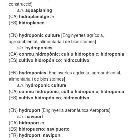
construcció]
sin.
aquaplaning
(CA)
hidroplanatge
m
(ES)
hidroplaneo
(EN)
hydroponic culture
[Enginyeries agrícola,
agroambiental, alimentària i de biosistemes]
sin.
hydroponics
(CA)
conreu hidropònic
;
cultiu hidropònic
;
hidroponia
(ES)
cultivo hidropónico
;
hidrocultivo
(EN)
hydroponics
[Enginyeries agrícola, agroambiental,
alimentària i de biosistemes]
sin.
hydroponic culture
(CA)
conreu hidropònic
;
cultiu hidropònic
;
hidroponia
(ES)
cultivo hidropónico
;
hidrocultivo
(EN)
hydroport
[Enginyeria aeronàutica:Aeroports]
sin.
naviport
(CA)
hidroport
m
(ES)
hidropuerto
;
navipuerto
(FR)
hydroport
;
naviport