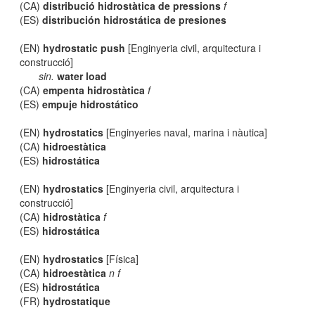
(CA)
distribució hidrostàtica de pressions
f
(ES)
distribución hidrostática de presiones
(EN)
hydrostatic push
[Enginyeria civil, arquitectura i
construcció]
sin.
water load
(CA)
empenta hidrostàtica
f
(ES)
empuje hidrostático
(EN)
hydrostatics
[Enginyeries naval, marina i nàutica]
(CA)
hidroestàtica
(ES)
hidrostática
(EN)
hydrostatics
[Enginyeria civil, arquitectura i
construcció]
(CA)
hidrostàtica
f
(ES)
hidrostática
(EN)
hydrostatics
[Física]
(CA)
hidroestàtica
n f
(ES)
hidrostática
(FR)
hydrostatique