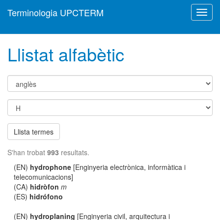
Terminologia UPCTERM
Toggl
navig
Llistat alfabètic
Llista termes
S'han trobat
993
resultats.
(EN)
hydrophone
[Enginyeria electrònica, informàtica i
telecomunicacions]
(CA)
hidròfon
m
(ES)
hidrófono
(EN)
hydroplaning
[Enginyeria civil, arquitectura i