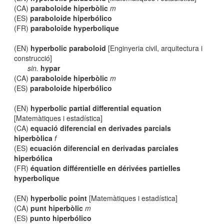
(CA)
paraboloide hiperbòlic
m
(ES)
paraboloide hiperbólico
(FR)
paraboloïde hyperbolique
(EN)
hyperbolic paraboloid
[Enginyeria civil, arquitectura i
construcció]
sin.
hypar
(CA)
paraboloide hiperbòlic
m
(ES)
paraboloide hiperbólico
(EN)
hyperbolic partial differential equation
[Matemàtiques i estadística]
(CA)
equació diferencial en derivades parcials
hiperbòlica
f
(ES)
ecuación diferencial en derivadas parciales
hiperbólica
(FR)
équation différentielle en dérivées partielles
hyperbolique
(EN)
hyperbolic point
[Matemàtiques i estadística]
(CA)
punt hiperbòlic
m
(ES)
punto hiperbólico