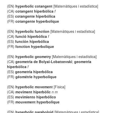
(EN)
hyperbolic cotangent
[Matemàtiques i estadística]
(CA)
cotangent hiperbòlica
f
(ES)
cotangente hiperbólica
(FR)
cotangente hyperbolique
(EN)
hyperbolic function
[Matemàtiques i estadística]
(CA)
funció hiperbòlica
f
(ES)
función hiperbólica
(FR)
fonction hyperbolique
(EN)
hyperbolic geometry
[Matemàtiques i estadística]
(CA)
geometria de Bolyai-Lobatxevski
;
geometria
hiperbòlica
f
(ES)
geometría hiperbólica
(FR)
géométrie hyperbolique
(EN)
hyperbolic movement
[Física]
(CA)
moviment hiperbòlic
n m
(ES)
movimiento hiperbólico
(FR)
mouvement hyperbolique
(EN)
hyperbolic paraboloid
[Matemàtiques i estadística]