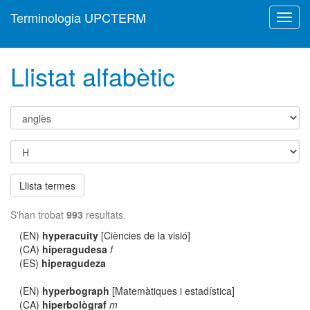
Terminologia UPCTERM
Toggl
navig
Llistat alfabètic
Llista termes
S'han trobat
993
resultats.
(EN)
hyperacuity
[Ciències de la visió]
(CA)
hiperagudesa
f
(ES)
hiperagudeza
(EN)
hyperbograph
[Matemàtiques i estadística]
(CA)
hiperbològraf
m