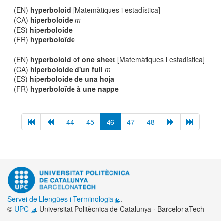
(EN)
hyperboloid
[Matemàtiques i estadística]
(CA)
hiperboloide
m
(ES)
hiperboloide
(FR)
hyperboloïde
(EN)
hyperboloid of one sheet
[Matemàtiques i estadística]
(CA)
hiperboloide d'un full
m
(ES)
hiperboloide de una hoja
(FR)
hyperboloïde à une nappe
44
45
46
47
48
Servei de Llengües i Terminologia
.
©
UPC
. Universitat Politècnica de Catalunya · BarcelonaTech