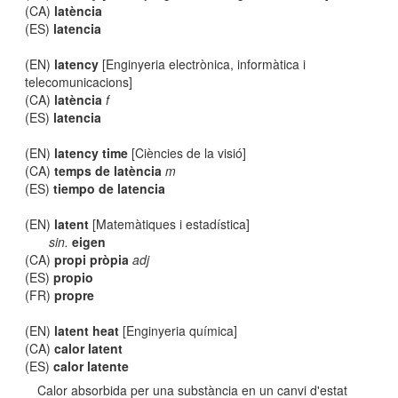
(CA)
latència
(ES)
latencia
(EN)
latency
[Enginyeria electrònica, informàtica i
telecomunicacions]
(CA)
latència
f
(ES)
latencia
(EN)
latency time
[Ciències de la visió]
(CA)
temps de latència
m
(ES)
tiempo de latencia
(EN)
latent
[Matemàtiques i estadística]
sin.
eigen
(CA)
propi pròpia
adj
(ES)
propio
(FR)
propre
(EN)
latent heat
[Enginyeria química]
(CA)
calor latent
(ES)
calor latente
Calor absorbida per una substància en un canvi d'estat