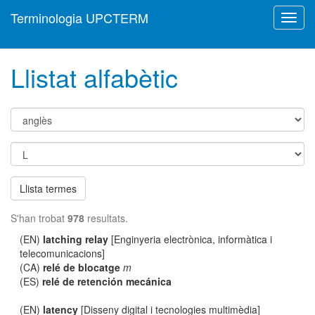
Terminologia UPCTERM
Toggl
navig
Llistat alfabètic
Llista termes
S'han trobat
978
resultats.
(EN)
latching relay
[Enginyeria electrònica, informàtica i
telecomunicacions]
(CA)
relé de blocatge
m
(ES)
relé de retención mecánica
(EN)
latency
[Disseny digital i tecnologies multimèdia]