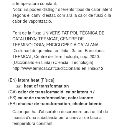
a temperatura constant.
Nota: Es poden distingir diferents tipus de calor latent
segons el canvi d'estat, com ara la calor de fusió o la
calor de vaporització.
Font de la fitxa: UNIVERSITAT POLITÈCNICA DE
CATALUNYA; TERMCAT, CENTRE DE
TERMINOLOGIA; ENCICLOPÈDIA CATALANA.
Diccionari de química [en línia]. 3a ed. Barcelona:
TERMCAT, Centre de Terminologia, cop. 2020.
(Diccionaris en Línia) (Ciència i Tecnologia)
http://www.termcat.cat/ca/diccionaris-en-linia/212
(EN)
latent heat
[Física]
sin.
heat of transformation
(CA)
calor de transformació
;
calor latent
n f
(ES)
calor de transformación
;
calor latente
(FR)
chaleur de transformation
;
chaleur latente
Calor que ha d'absorbir o desprendre una unitat de
massa d'una substància per a canviar de fase a
temperatura constant.