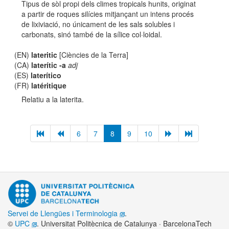
Tipus de sòl propi dels climes tropicals hunits, originat
a partir de roques silícies mitjançant un intens procés
de lixiviació, no únicament de les sals solubles i
carbonats, sinó també de la sílice col·loidal.
(EN)
lateritic
[Ciències de la Terra]
(CA)
laterític -a
adj
(ES)
laterítico
(FR)
latéritique
Relatiu a la laterita.
6
7
8
9
10
Servei de Llengües i Terminologia
.
©
UPC
. Universitat Politècnica de Catalunya · BarcelonaTech