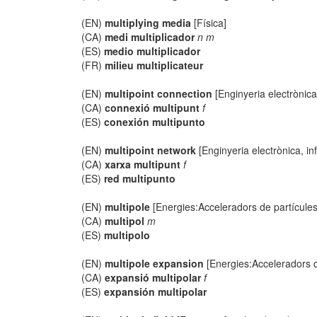
(EN)
multiplying media
[Física]
(CA)
medi multiplicador
n m
(ES)
medio multiplicador
(FR)
milieu multiplicateur
(EN)
multipoint connection
[Enginyeria electrònica
(CA)
connexió multipunt
f
(ES)
conexión multipunto
(EN)
multipoint network
[Enginyeria electrònica, in
(CA)
xarxa multipunt
f
(ES)
red multipunto
(EN)
multipole
[Energies:Acceleradors de partícules
(CA)
multipol
m
(ES)
multipolo
(EN)
multipole expansion
[Energies:Acceleradors d
(CA)
expansió multipolar
f
(ES)
expansión multipolar