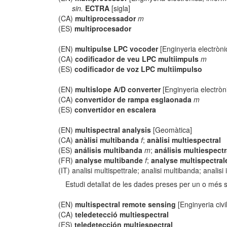
sin.
ECTRA
[sigla]
(CA)
multiprocessador
m
(ES)
multiprocesador
(EN)
multipulse LPC vocoder
[Enginyeria electròni
(CA)
codificador de veu LPC multiimpuls
m
(ES)
codificador de voz LPC multiimpulso
(EN)
multislope A/D converter
[Enginyeria electròn
(CA)
convertidor de rampa esglaonada
m
(ES)
convertidor en escalera
(EN)
multispectral analysis
[Geomàtica]
(CA)
anàlisi multibanda
f
;
anàlisi multiespectral
(ES)
análisis multibanda
m
;
análisis multiespectr
(FR)
analyse multibande
f
;
analyse multispectral
(IT) analisi multispettrale; analisi multibanda; analisi
Estudi detallat de les dades preses per un o més 
(EN)
multispectral remote sensing
[Enginyeria civi
(CA)
teledetecció multiespectral
(ES)
teledetección multiespectral