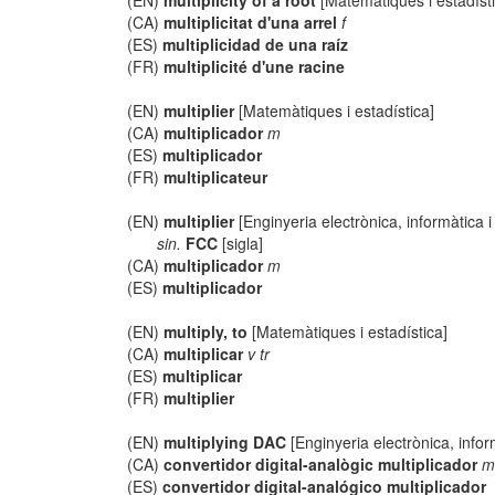
(EN)
multiplicity of a root
[Matemàtiques i estadísti
(CA)
multiplicitat d'una arrel
f
(ES)
multiplicidad de una raíz
(FR)
multiplicité d'une racine
(EN)
multiplier
[Matemàtiques i estadística]
(CA)
multiplicador
m
(ES)
multiplicador
(FR)
multiplicateur
(EN)
multiplier
[Enginyeria electrònica, informàtica 
sin.
FCC
[sigla]
(CA)
multiplicador
m
(ES)
multiplicador
(EN)
multiply, to
[Matemàtiques i estadística]
(CA)
multiplicar
v tr
(ES)
multiplicar
(FR)
multiplier
(EN)
multiplying DAC
[Enginyeria electrònica, infor
(CA)
convertidor digital-analògic multiplicador
(ES)
convertidor digital-analógico multiplicador