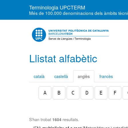
Terminologia UPCTERM
Més de 100.000 denominacions dels àmbits tècnics
Llistat alfabètic
català
castellà
anglès
francès
A
B
C
D
E
F
S'han trobat
1604
resultats.