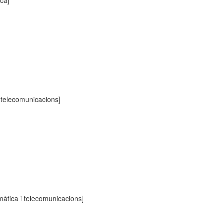
ca]
i telecomunicacions]
màtica i telecomunicacions]
m