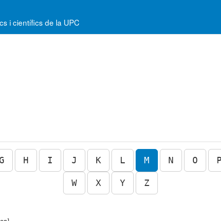
 i científics de la UPC
G
H
I
J
K
L
M
N
O
W
X
Y
Z