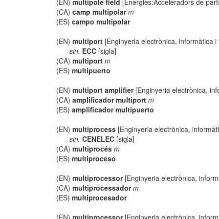
(EN)
multipole field
[Energies:Acceleradors de part
(CA)
camp multipolar
m
(ES)
campo multipolar
(EN)
multiport
[Enginyeria electrònica, informàtica 
sin.
ECC
[sigla]
(CA)
multiport
m
(ES)
multipuerto
(EN)
multiport amplifier
[Enginyeria electrònica, in
(CA)
amplificador multiport
m
(ES)
amplificador multipuerto
(EN)
multiprocess
[Enginyeria electrònica, informàt
sin.
CENELEC
[sigla]
(CA)
multiprocés
m
(ES)
multiproceso
(EN)
multiprocessor
[Enginyeria electrònica, inform
(CA)
multiprocessador
m
(ES)
multiprocesador
(EN)
multiprocessor
[Enginyeria electrònica, inform