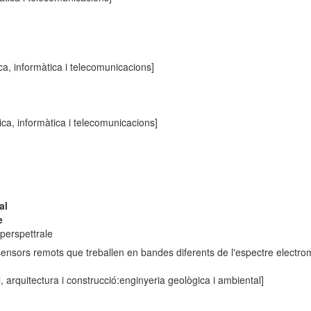
ca, informàtica i telecomunicacions]
ica, informàtica i telecomunicacions]
al
e
 iperspettrale
sensors remots que treballen en bandes diferents de l'espectre electro
l, arquitectura i construcció:enginyeria geològica i ambiental]