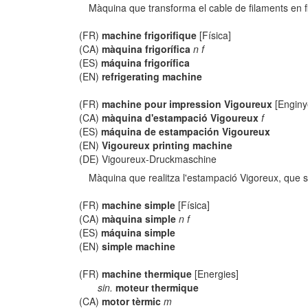
Màquina que transforma el cable de filaments en fi
(FR)
machine frigorifique
[Física]
(CA)
màquina frigorífica
n f
(ES)
máquina frigorífica
(EN)
refrigerating machine
(FR)
machine pour impression Vigoureux
[Enginye
(CA)
màquina d'estampació Vigoureux
f
(ES)
máquina de estampación Vigoureux
(EN)
Vigoureux printing machine
(DE) Vigoureux-Druckmaschine
Màquina que realitza l'estampació Vigoreux, que s
(FR)
machine simple
[Física]
(CA)
màquina simple
n f
(ES)
máquina simple
(EN)
simple machine
(FR)
machine thermique
[Energies]
sin.
moteur thermique
(CA)
motor tèrmic
m