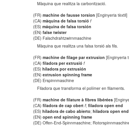
Màquina que realitza la carbonització.
(FR)
machine de fausse torsion
[Enginyeria tèxtil]
(CA)
màquina de falsa torsió
f
(ES)
máquina de falsa torsión
(EN)
false twister
(DE) Falschdrahtzwirnmaschine
Màquina que realitza una falsa torsió als fils.
(FR)
machine de filage par extrusion
[Enginyeria tè
(CA)
filadora per extrusió
f
(ES)
hiladora por extrusión
(EN)
extrusion spinning frame
(DE) Erspinnmaschine
Filadora que transforma el polímer en filaments.
(FR)
machine de filature à fibres libérées
[Enginyer
(CA)
filadora de cap obert
f
;
filadora open end
(ES)
hiladora de cabo abierto
;
hiladora open end
(EN)
open end spinning frame
(DE) Offen-End-Spinnmaschine; Rotorspinnmaschin