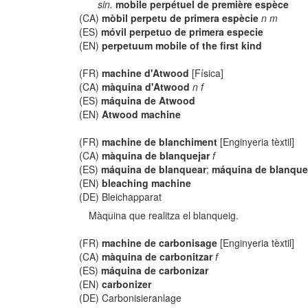
sin.
mobile perpétuel de première espèce
(CA)
mòbil perpetu de primera espècie
n m
(ES)
móvil perpetuo de primera especie
(EN)
perpetuum mobile of the first kind
(FR)
machine d'Atwood
[Física]
(CA)
màquina d'Atwood
n f
(ES)
máquina de Atwood
(EN)
Atwood machine
(FR)
machine de blanchiment
[Enginyeria tèxtil]
(CA)
màquina de blanquejar
f
(ES)
máquina de blanquear
;
máquina de blanqu
(EN)
bleaching machine
(DE) Bleichapparat
Màquina que realitza el blanqueig.
(FR)
machine de carbonisage
[Enginyeria tèxtil]
(CA)
màquina de carbonitzar
f
(ES)
máquina de carbonizar
(EN)
carbonizer
(DE) Carbonisieranlage