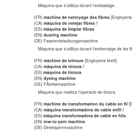
Màquina que s'utilitza durant l'embalatge.
(FR)
machine de nettoyage des fibres
[Enginyeria 
(CA)
màquina de netejar fibres
f
(ES)
máquina de limpiar fibras
(EN)
dusting machine
(DE) Faserentstaubungsmaschine
Màquina que s'utilitza durant l'embonatge de les fi
(FR)
machine de teinture
[Enginyeria tèxtil]
(CA)
màquina de tintura
f
(ES)
máquina de tintura
(EN)
dyeing machine
(DE) FÃ¤rbemaschine
Màquina que realitza l'operació de tintura.
(FR)
machine de transformation du cable en fil
[E
(CA)
màquina transformadora de cable enfil
f
(ES)
máquina transformadora de cable en hilo
(EN)
tow-to-yarn machine
(DE) Direktspinnmaschine