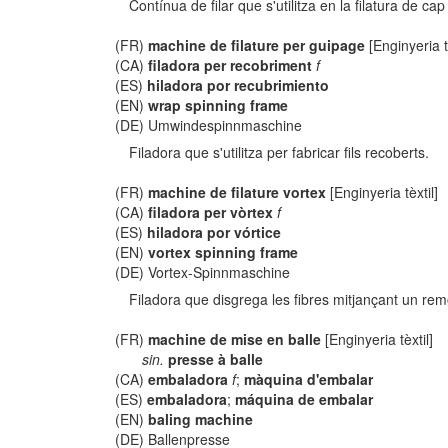
Contínua de filar que s'utilitza en la filatura de ca
(FR)
machine de filature per guipage
[Enginyeria tè
(CA)
filadora per recobriment
f
(ES)
hiladora por recubrimiento
(EN)
wrap spinning frame
(DE) Umwindespinnmaschine
Filadora que s'utilitza per fabricar fils recoberts.
(FR)
machine de filature vortex
[Enginyeria tèxtil]
(CA)
filadora per vòrtex
f
(ES)
hiladora por vórtice
(EN)
vortex spinning frame
(DE) Vortex-Spinnmaschine
Filadora que disgrega les fibres mitjançant un remo
(FR)
machine de mise en balle
[Enginyeria tèxtil]
sin.
presse à balle
(CA)
embaladora
f
;
màquina d'embalar
(ES)
embaladora
;
máquina de embalar
(EN)
baling machine
(DE) Ballenpresse