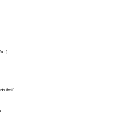
xtil]
ia tèxtil]
e