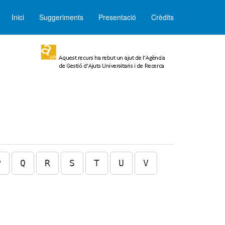
Inici
Suggeriments
Presentació
Crèdits
P
Q
R
S
T
U
V