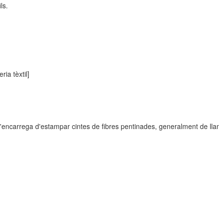
ls.
ria tèxtil]
'encarrega d'estampar cintes de fibres pentinades, generalment de lla