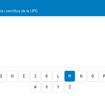
 i científics de la UPC
G
H
I
J
K
L
M
N
O
W
X
Y
Z