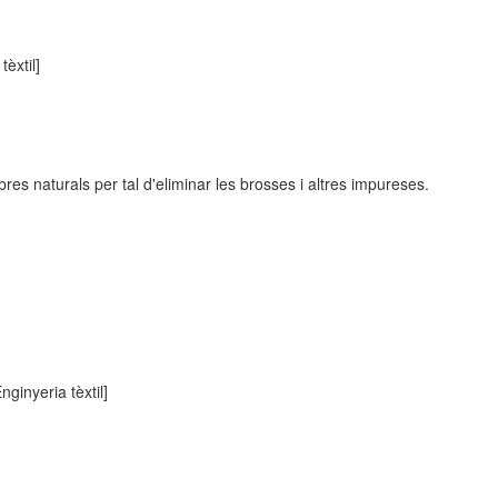
tèxtil]
bres naturals per tal d'eliminar les brosses i altres impureses.
nginyeria tèxtil]