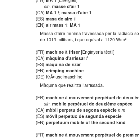
(FR)
MA 1
[Energies]
sin.
masse d'air 1
(CA)
MA 1
f
;
massa d'aire 1
(ES)
masa de aire 1
(EN)
air mass 1
;
MA 1
Massa d'aire mínima travessada per la radiació sol
de 1013 milibars, i que equival a 1120 W/m².
(FR)
machine à friser
[Enginyeria tèxtil]
(CA)
màquina d'arrissar
f
(ES)
máquina de rizar
(EN)
crimping machine
(DE) KrÃ¤uselmaschine
Màquina que realitza l'arrissada.
(FR)
machine à mouvement perpétuel de deuxiè
sin.
mobile perpétuel de deuxième espèce
(CA)
mòbil perpetu de segona espècie
n m
(ES)
móvil perpetuo de segunda especie
(EN)
perpetuum mobile of the second kind
(FR)
machine à mouvement perpétuel de premier