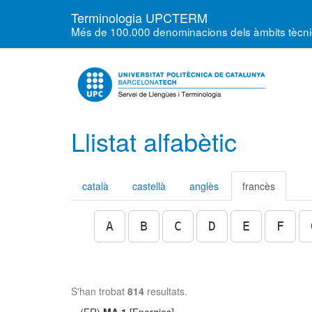
Terminologia UPCTERM
Més de 100.000 denominacions dels àmbits tècnics
Llistat alfabètic
català
castellà
anglès
francès
A
B
C
D
E
F
S'han trobat
814
resultats.