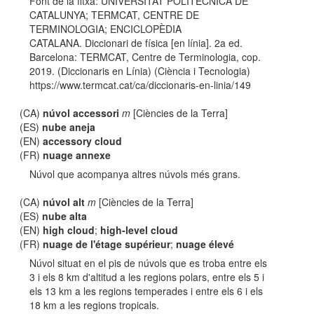
Font de la fitxa: UNIVERSITAT POLITÈCNICA DE
CATALUNYA; TERMCAT, CENTRE DE
TERMINOLOGIA; ENCICLOPÈDIA
CATALANA. Diccionari de física [en línia]. 2a ed.
Barcelona: TERMCAT, Centre de Terminologia, cop.
2019. (Diccionaris en Línia) (Ciència i Tecnologia)
https://www.termcat.cat/ca/diccionaris-en-linia/149
(CA)
núvol accessori
m
[Ciències de la Terra]
(ES)
nube aneja
(EN)
accessory cloud
(FR)
nuage annexe
Núvol que acompanya altres núvols més grans.
(CA)
núvol alt
m
[Ciències de la Terra]
(ES)
nube alta
(EN)
high cloud
;
high-level cloud
(FR)
nuage de l'étage supérieur
;
nuage élevé
Núvol situat en el pis de núvols que es troba entre els
3 i els 8 km d'altitud a les regions polars, entre els 5 i
els 13 km a les regions temperades i entre els 6 i els
18 km a les regions tropicals.