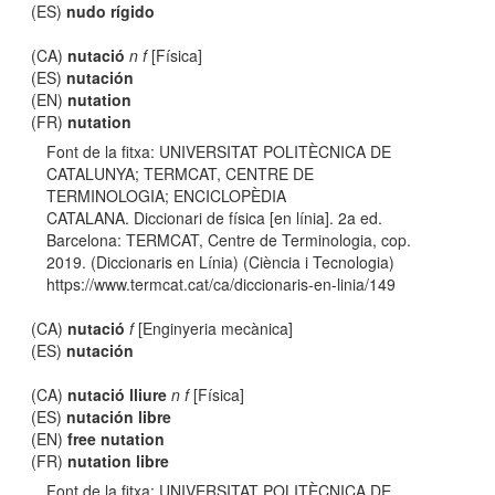
(ES)
nudo rígido
(CA)
nutació
n f
[Física]
(ES)
nutación
(EN)
nutation
(FR)
nutation
Font de la fitxa: UNIVERSITAT POLITÈCNICA DE
CATALUNYA; TERMCAT, CENTRE DE
TERMINOLOGIA; ENCICLOPÈDIA
CATALANA. Diccionari de física [en línia]. 2a ed.
Barcelona: TERMCAT, Centre de Terminologia, cop.
2019. (Diccionaris en Línia) (Ciència i Tecnologia)
https://www.termcat.cat/ca/diccionaris-en-linia/149
(CA)
nutació
f
[Enginyeria mecànica]
(ES)
nutación
(CA)
nutació lliure
n f
[Física]
(ES)
nutación libre
(EN)
free nutation
(FR)
nutation libre
Font de la fitxa: UNIVERSITAT POLITÈCNICA DE