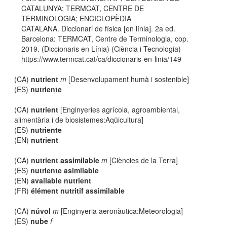
CATALUNYA; TERMCAT, CENTRE DE
TERMINOLOGIA; ENCICLOPÈDIA
CATALANA. Diccionari de física [en línia]. 2a ed.
Barcelona: TERMCAT, Centre de Terminologia, cop.
2019. (Diccionaris en Línia) (Ciència i Tecnologia)
https://www.termcat.cat/ca/diccionaris-en-linia/149
(CA)
nutrient
m
[Desenvolupament humà i sostenible]
(ES)
nutriente
(CA)
nutrient
[Enginyeries agrícola, agroambiental,
alimentària i de biosistemes:Aqüicultura]
(ES)
nutriente
(EN)
nutrient
(CA)
nutrient assimilable
m
[Ciències de la Terra]
(ES)
nutriente asimilable
(EN)
available nutrient
(FR)
élément nutritif assimilable
(CA)
núvol
m
[Enginyeria aeronàutica:Meteorologia]
(ES)
nube
f