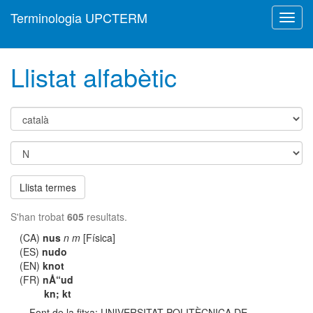
Terminologia UPCTERM
Toggl
navig
Llistat alfabètic
Llista termes
S'han trobat
605
resultats.
(CA)
nus
n m
[Física]
(ES)
nudo
(EN)
knot
(FR)
nÅ“ud
kn; kt
Font de la fitxa: UNIVERSITAT POLITÈCNICA DE