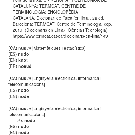
CATALUNYA; TERMCAT, CENTRE DE
TERMINOLOGIA; ENCICLOPÈDIA
CATALANA. Diccionari de física [en línia]. 2a ed.
Barcelona: TERMCAT, Centre de Terminologia, cop.
2019. (Diccionaris en Línia) (Ciència i Tecnologia)
https://www.termcat.cat/ca/diccionaris-en-linia/149
(CA)
nus
m
[Matemàtiques i estadística]
(ES)
nudo
(EN)
knot
(FR)
noeud
(CA)
nus
m
[Enginyeria electrònica, informàtica i
telecomunicacions]
(ES)
nodo
(EN)
node
(CA)
nus
m
[Enginyeria electrònica, informàtica i
telecomunicacions]
sin.
node
(ES)
nodo
(EN)
node