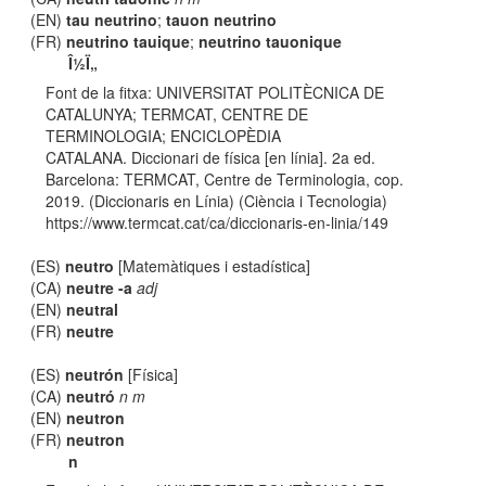
(EN)
tau neutrino
;
tauon neutrino
(FR)
neutrino tauique
;
neutrino tauonique
Î½Ï„
Font de la fitxa: UNIVERSITAT POLITÈCNICA DE
CATALUNYA; TERMCAT, CENTRE DE
TERMINOLOGIA; ENCICLOPÈDIA
CATALANA. Diccionari de física [en línia]. 2a ed.
Barcelona: TERMCAT, Centre de Terminologia, cop.
2019. (Diccionaris en Línia) (Ciència i Tecnologia)
https://www.termcat.cat/ca/diccionaris-en-linia/149
(ES)
neutro
[Matemàtiques i estadística]
(CA)
neutre -a
adj
(EN)
neutral
(FR)
neutre
(ES)
neutrón
[Física]
(CA)
neutró
n m
(EN)
neutron
(FR)
neutron
n