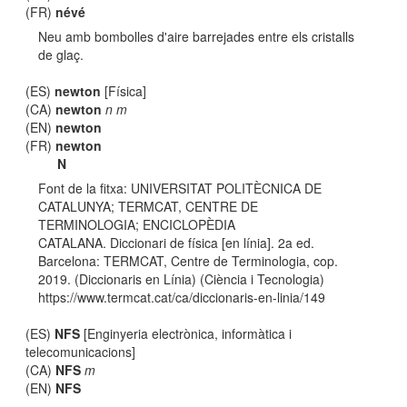
(FR)
névé
Neu amb bombolles d'aire barrejades entre els cristalls
de glaç.
(ES)
newton
[Física]
(CA)
newton
n m
(EN)
newton
(FR)
newton
N
Font de la fitxa: UNIVERSITAT POLITÈCNICA DE
CATALUNYA; TERMCAT, CENTRE DE
TERMINOLOGIA; ENCICLOPÈDIA
CATALANA. Diccionari de física [en línia]. 2a ed.
Barcelona: TERMCAT, Centre de Terminologia, cop.
2019. (Diccionaris en Línia) (Ciència i Tecnologia)
https://www.termcat.cat/ca/diccionaris-en-linia/149
(ES)
NFS
[Enginyeria electrònica, informàtica i
telecomunicacions]
(CA)
NFS
m
(EN)
NFS