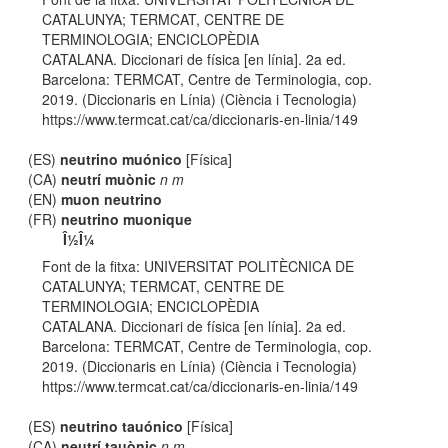
CATALUNYA; TERMCAT, CENTRE DE
TERMINOLOGIA; ENCICLOPÈDIA
CATALANA. Diccionari de física [en línia]. 2a ed.
Barcelona: TERMCAT, Centre de Terminologia, cop.
2019. (Diccionaris en Línia) (Ciència i Tecnologia)
https://www.termcat.cat/ca/diccionaris-en-linia/149
(ES)
neutrino muónico
[Física]
(CA)
neutrí muònic
n m
(EN)
muon neutrino
(FR)
neutrino muonique
Î½Î¼
Font de la fitxa: UNIVERSITAT POLITÈCNICA DE
CATALUNYA; TERMCAT, CENTRE DE
TERMINOLOGIA; ENCICLOPÈDIA
CATALANA. Diccionari de física [en línia]. 2a ed.
Barcelona: TERMCAT, Centre de Terminologia, cop.
2019. (Diccionaris en Línia) (Ciència i Tecnologia)
https://www.termcat.cat/ca/diccionaris-en-linia/149
(ES)
neutrino tauónico
[Física]
(CA)
neutrí tauònic
n m