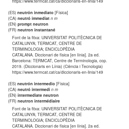
https://www.termcat.cat/ca/diccionaris-en-linia/149
(ES)
neutrón inmediato
[Física]
(CA)
neutró immediat
n m
(EN)
prompt neutron
(FR)
neutron instantané
Font de la fitxa: UNIVERSITAT POLITÈCNICA DE
CATALUNYA; TERMCAT, CENTRE DE
TERMINOLOGIA; ENCICLOPÈDIA
CATALANA. Diccionari de física [en línia]. 2a ed.
Barcelona: TERMCAT, Centre de Terminologia, cop.
2019. (Diccionaris en Línia) (Ciència i Tecnologia)
https://www.termcat.cat/ca/diccionaris-en-linia/149
(ES)
neutrón intermedio
[Física]
(CA)
neutró intermedi
n m
(EN)
intermediate neutron
(FR)
neutron intermédiaire
Font de la fitxa: UNIVERSITAT POLITÈCNICA DE
CATALUNYA; TERMCAT, CENTRE DE
TERMINOLOGIA; ENCICLOPÈDIA
CATALANA. Diccionari de física [en línia]. 2a ed.