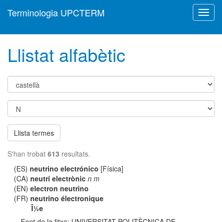
Terminologia UPCTERM
Toggl
navig
Llistat alfabètic
Llista termes
S'han trobat
613
resultats.
(ES)
neutrino electrónico
[Física]
(CA)
neutrí electrònic
n m
(EN)
electron neutrino
(FR)
neutrino électronique
Î½e
Font de la fitxa: UNIVERSITAT POLITÈCNICA DE