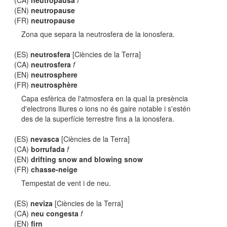
(CA)
neutropausa
f
(EN)
neutropause
(FR)
neutropause
Zona que separa la neutrosfera de la ionosfera.
(ES)
neutrosfera
[Ciències de la Terra]
(CA)
neutrosfera
f
(EN)
neutrosphere
(FR)
neutrosphère
Capa esfèrica de l'atmosfera en la qual la presència
d'electrons lliures o ions no és gaire notable i s'estén
des de la superfície terrestre fins a la ionosfera.
(ES)
nevasca
[Ciències de la Terra]
(CA)
borrufada
f
(EN)
drifting snow and blowing snow
(FR)
chasse-neige
Tempestat de vent i de neu.
(ES)
neviza
[Ciències de la Terra]
(CA)
neu congesta
f
(EN)
firn