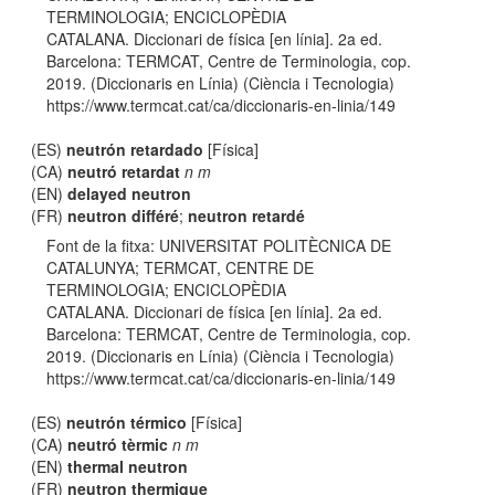
TERMINOLOGIA; ENCICLOPÈDIA
CATALANA. Diccionari de física [en línia]. 2a ed.
Barcelona: TERMCAT, Centre de Terminologia, cop.
2019. (Diccionaris en Línia) (Ciència i Tecnologia)
https://www.termcat.cat/ca/diccionaris-en-linia/149
(ES)
neutrón retardado
[Física]
(CA)
neutró retardat
n m
(EN)
delayed neutron
(FR)
neutron différé
;
neutron retardé
Font de la fitxa: UNIVERSITAT POLITÈCNICA DE
CATALUNYA; TERMCAT, CENTRE DE
TERMINOLOGIA; ENCICLOPÈDIA
CATALANA. Diccionari de física [en línia]. 2a ed.
Barcelona: TERMCAT, Centre de Terminologia, cop.
2019. (Diccionaris en Línia) (Ciència i Tecnologia)
https://www.termcat.cat/ca/diccionaris-en-linia/149
(ES)
neutrón térmico
[Física]
(CA)
neutró tèrmic
n m
(EN)
thermal neutron
(FR)
neutron thermique