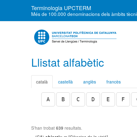
Terminologia UPCTERM
Més de 100.000 denominacions dels àmbits tècnics
Llistat alfabètic
català
castellà
anglès
francès
A
B
C
D
E
F
S'han trobat
639
resultats.