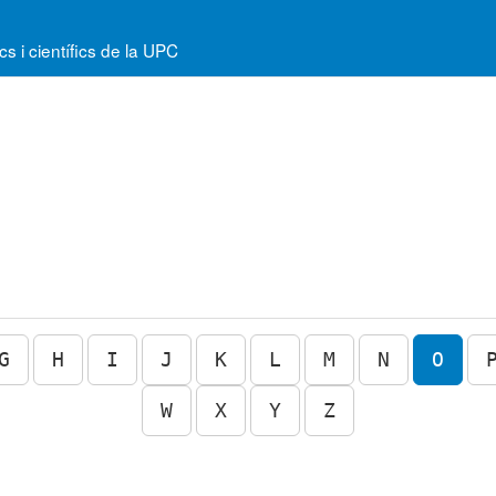
 i científics de la UPC
G
H
I
J
K
L
M
N
O
W
X
Y
Z