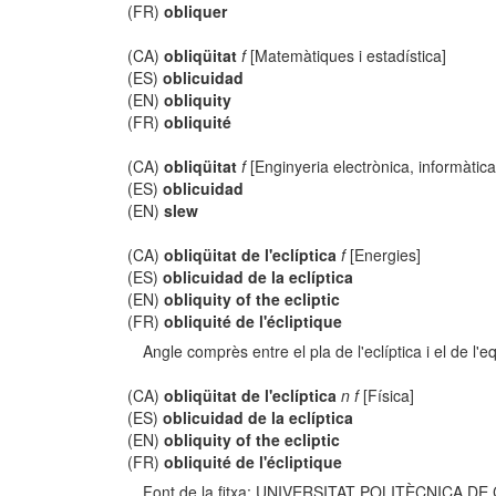
(FR)
obliquer
(CA)
obliqüitat
f
[Matemàtiques i estadística]
(ES)
oblicuidad
(EN)
obliquity
(FR)
obliquité
(CA)
obliqüitat
f
[Enginyeria electrònica, informàtic
(ES)
oblicuidad
(EN)
slew
(CA)
obliqüitat de l'eclíptica
f
[Energies]
(ES)
oblicuidad de la eclíptica
(EN)
obliquity of the ecliptic
(FR)
obliquité de l'écliptique
Angle comprès entre el pla de l'eclíptica i el de l'e
(CA)
obliqüitat de l'eclíptica
n f
[Física]
(ES)
oblicuidad de la eclíptica
(EN)
obliquity of the ecliptic
(FR)
obliquité de l'écliptique
Font de la fitxa: UNIVERSITAT POLITÈCNICA DE