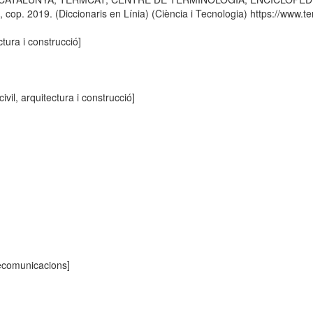
p. 2019. (Diccionaris en Línia) (Ciència i Tecnologia) https://www.ter
ctura i construcció]
ivil, arquitectura i construcció]
lecomunicacions]