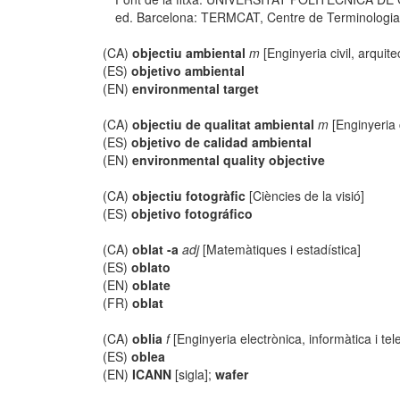
ed. Barcelona: TERMCAT, Centre de Terminologia, co
(CA)
objectiu ambiental
m
[Enginyeria civil, arquite
(ES)
objetivo ambiental
(EN)
environmental target
(CA)
objectiu de qualitat ambiental
m
[Enginyeria c
(ES)
objetivo de calidad ambiental
(EN)
environmental quality objective
(CA)
objectiu fotogràfic
[Ciències de la visió]
(ES)
objetivo fotográfico
(CA)
oblat -a
adj
[Matemàtiques i estadística]
(ES)
oblato
(EN)
oblate
(FR)
oblat
(CA)
oblia
f
[Enginyeria electrònica, informàtica i te
(ES)
oblea
(EN)
ICANN
[sigla];
wafer