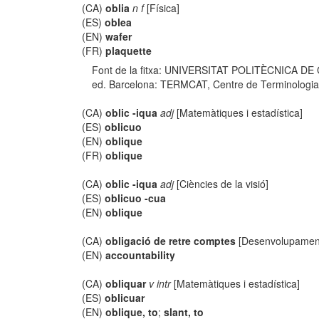
(CA)
oblia
n f
[Física]
(ES)
oblea
(EN)
wafer
(FR)
plaquette
Font de la fitxa: UNIVERSITAT POLITÈCNICA DE
ed. Barcelona: TERMCAT, Centre de Terminologia, co
(CA)
oblic -iqua
adj
[Matemàtiques i estadística]
(ES)
oblicuo
(EN)
oblique
(FR)
oblique
(CA)
oblic -iqua
adj
[Ciències de la visió]
(ES)
oblicuo -cua
(EN)
oblique
(CA)
obligació de retre comptes
[Desenvolupament
(EN)
accountability
(CA)
obliquar
v intr
[Matemàtiques i estadística]
(ES)
oblicuar
(EN)
oblique, to
;
slant, to