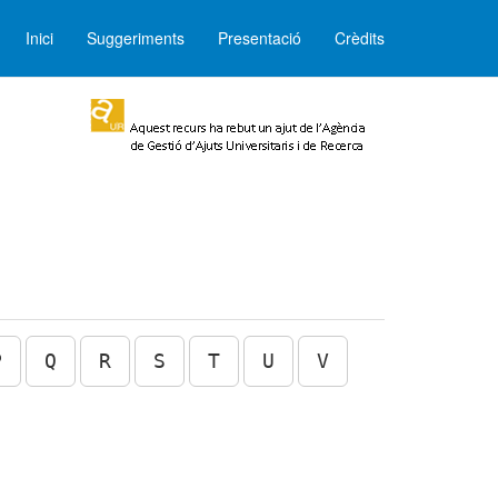
Inici
Suggeriments
Presentació
Crèdits
P
Q
R
S
T
U
V