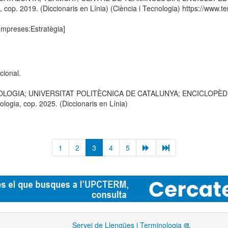
p. 2019. (Diccionaris en Línia) (Ciència i Tecnologia) https://www.ter
'empreses:Estratègia]
cional.
OLOGIA; UNIVERSITAT POLITÈCNICA DE CATALUNYA; ENCICLOPÈDIA C
logia, cop. 2025. (Diccionaris en Línia)
1
2
3
4
5
Servei de Llengües i Terminologia
.