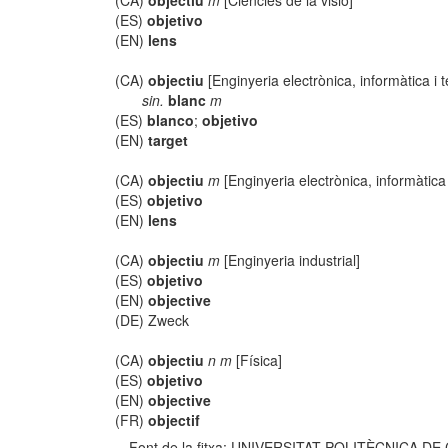
(CA)
objectiu
m
[Ciències de la visió]
(ES)
objetivo
(EN)
lens
(CA)
objectiu
[Enginyeria electrònica, informàtica i
sin.
blanc
m
(ES)
blanco
;
objetivo
(EN)
target
(CA)
objectiu
m
[Enginyeria electrònica, informàtica
(ES)
objetivo
(EN)
lens
(CA)
objectiu
m
[Enginyeria industrial]
(ES)
objetivo
(EN)
objective
(DE) Zweck
(CA)
objectiu
n m
[Física]
(ES)
objetivo
(EN)
objective
(FR)
objectif
Font de la fitxa: UNIVERSITAT POLITÈCNICA DE