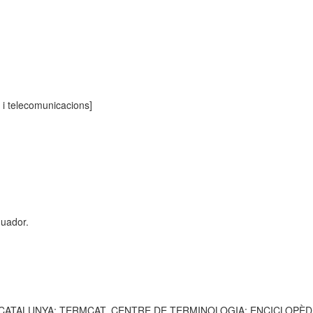
a i telecomunicacions]
quador.
 CATALUNYA; TERMCAT, CENTRE DE TERMINOLOGIA; ENCICLOPÈDIA CATA