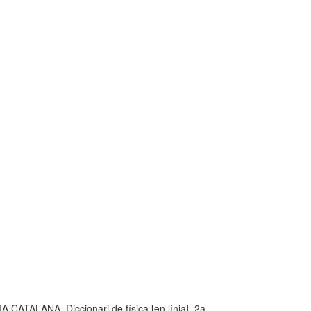
LANA. Diccionari de física [en línia]. 2a