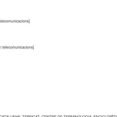
 telecomunicacions]
 i telecomunicacions]
 CATALUNYA; TERMCAT, CENTRE DE TERMINOLOGIA; ENCICLOPÈDIA CATA