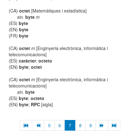
(CA)
octet
[Matemàtiques i estadística]
sin.
byte
m
(ES)
byte
(EN)
byte
(FR)
byte
(CA)
octet
m
[Enginyeria electrònica, informàtica i
telecomunicacions]
(ES)
carácter
;
octeto
(EN)
byte
;
octet
(CA)
octet
m
[Enginyeria electrònica, informàtica i
telecomunicacions]
sin.
byte
(ES)
byte
;
octeto
(EN)
byte
;
RPC
[sigla]
5
6
7
8
9