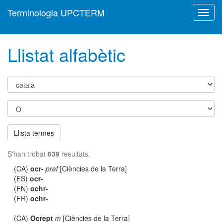
Terminologia UPCTERM
Toggl
navig
Llistat alfabètic
Llista termes
S'han trobat
639
resultats.
(CA)
ocr-
pref
[Ciències de la Terra]
(ES)
ocr-
(EN)
ochr-
(FR)
ochr-
(CA)
Ocrept
m
[Ciències de la Terra]