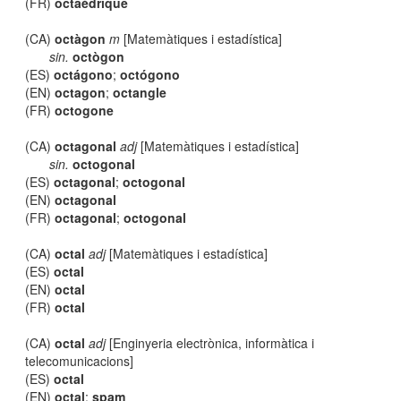
(FR)
octaédrique
(CA)
octàgon
m
[Matemàtiques i estadística]
sin.
octògon
(ES)
octágono
;
octógono
(EN)
octagon
;
octangle
(FR)
octogone
(CA)
octagonal
adj
[Matemàtiques i estadística]
sin.
octogonal
(ES)
octagonal
;
octogonal
(EN)
octagonal
(FR)
octagonal
;
octogonal
(CA)
octal
adj
[Matemàtiques i estadística]
(ES)
octal
(EN)
octal
(FR)
octal
(CA)
octal
adj
[Enginyeria electrònica, informàtica i
telecomunicacions]
(ES)
octal
(EN)
octal
;
spam