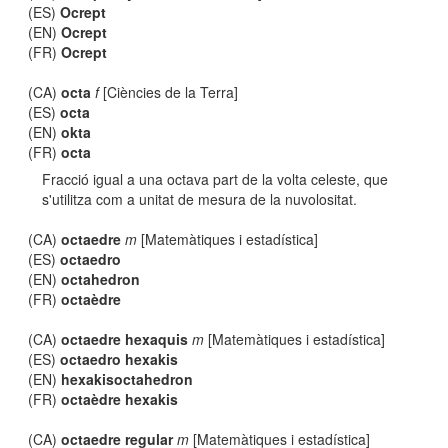
(ES)
Ocrept
(EN)
Ocrept
(FR)
Ocrept
(CA)
octa
f
[Ciències de la Terra]
(ES)
octa
(EN)
okta
(FR)
octa
Fracció igual a una octava part de la volta celeste, que
s'utilitza com a unitat de mesura de la nuvolositat.
(CA)
octaedre
m
[Matemàtiques i estadística]
(ES)
octaedro
(EN)
octahedron
(FR)
octaèdre
(CA)
octaedre hexaquis
m
[Matemàtiques i estadística]
(ES)
octaedro hexakis
(EN)
hexakisoctahedron
(FR)
octaèdre hexakis
(CA)
octaedre regular
m
[Matemàtiques i estadística]