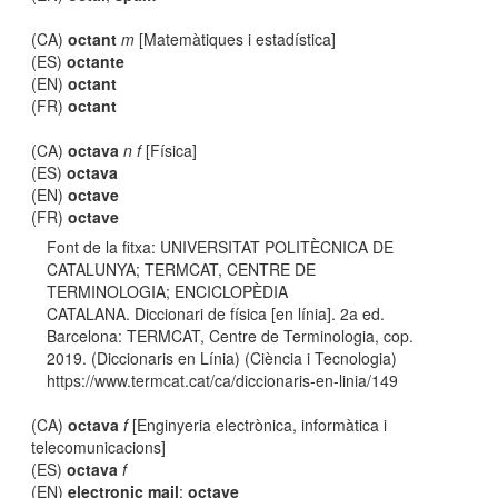
(CA)
octant
m
[Matemàtiques i estadística]
(ES)
octante
(EN)
octant
(FR)
octant
(CA)
octava
n f
[Física]
(ES)
octava
(EN)
octave
(FR)
octave
Font de la fitxa: UNIVERSITAT POLITÈCNICA DE
CATALUNYA; TERMCAT, CENTRE DE
TERMINOLOGIA; ENCICLOPÈDIA
CATALANA. Diccionari de física [en línia]. 2a ed.
Barcelona: TERMCAT, Centre de Terminologia, cop.
2019. (Diccionaris en Línia) (Ciència i Tecnologia)
https://www.termcat.cat/ca/diccionaris-en-linia/149
(CA)
octava
f
[Enginyeria electrònica, informàtica i
telecomunicacions]
(ES)
octava
f
(EN)
electronic mail
;
octave