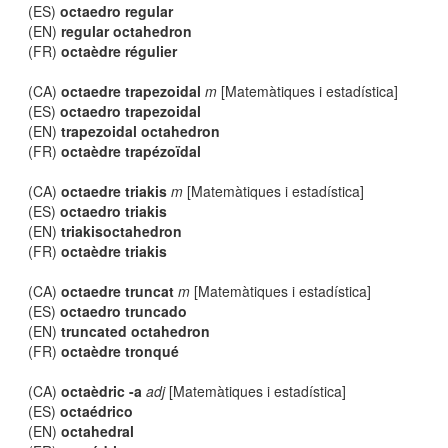
(ES)
octaedro regular
(EN)
regular octahedron
(FR)
octaèdre régulier
(CA)
octaedre trapezoidal
m
[Matemàtiques i estadística]
(ES)
octaedro trapezoidal
(EN)
trapezoidal octahedron
(FR)
octaèdre trapézoïdal
(CA)
octaedre triakis
m
[Matemàtiques i estadística]
(ES)
octaedro triakis
(EN)
triakisoctahedron
(FR)
octaèdre triakis
(CA)
octaedre truncat
m
[Matemàtiques i estadística]
(ES)
octaedro truncado
(EN)
truncated octahedron
(FR)
octaèdre tronqué
(CA)
octaèdric -a
adj
[Matemàtiques i estadística]
(ES)
octaédrico
(EN)
octahedral