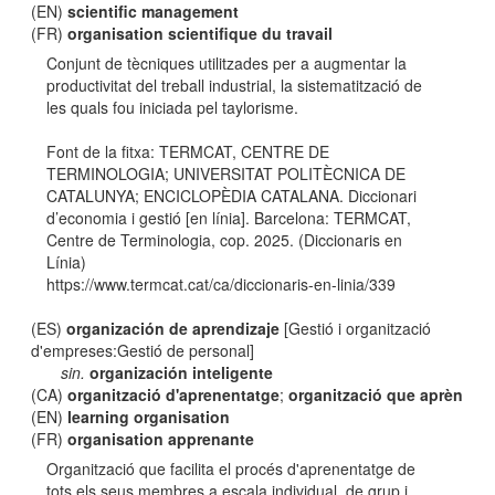
(EN)
scientific management
(FR)
organisation scientifique du travail
Conjunt de tècniques utilitzades per a augmentar la
productivitat del treball industrial, la sistematització de
les quals fou iniciada pel taylorisme.
Font de la fitxa: TERMCAT, CENTRE DE
TERMINOLOGIA; UNIVERSITAT POLITÈCNICA DE
CATALUNYA; ENCICLOPÈDIA CATALANA. Diccionari
d’economia i gestió [en línia]. Barcelona: TERMCAT,
Centre de Terminologia, cop. 2025. (Diccionaris en
Línia)
https://www.termcat.cat/ca/diccionaris-en-linia/339
(ES)
organización de aprendizaje
[Gestió i organització
d'empreses:Gestió de personal]
sin.
organización inteligente
(CA)
organització d'aprenentatge
;
organització que aprèn
(EN)
learning organisation
(FR)
organisation apprenante
Organització que facilita el procés d'aprenentatge de
tots els seus membres a escala individual, de grup i