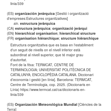
linia/339
(ES)
organización jerárquica
[Gestió i organització
d'empreses:Estructures organitzatives]
sin.
estructura jeràrquica
(CA)
estructura jeràrquica
;
organització jeràrqui
(EN)
hierarchical organisation
;
hierarchical structure
(FR)
organisation hiérarchique
;
structure hiérarchique
Estructura organitzativa que es basa en l'establiment
d'un seguit de nivells on el nivell inferior està
subordinat al nivell superior, que té major grau
d'autoritat.
Font de la fitxa: TERMCAT, CENTRE DE
TERMINOLOGIA; UNIVERSITAT POLITÈCNICA DE
CATALUNYA; ENCICLOPÈDIA CATALANA. Diccionari
d’economia i gestió [en línia]. Barcelona: TERMCAT,
Centre de Terminologia, cop. 2025. (Diccionaris en
Línia) https://www.termcat.cat/ca/diccionaris-en-
linia/339
(ES)
Organización Meteorológica Mundial
[Ciències de la
Terra]