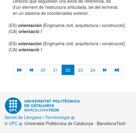
Direcció que segueixen uns eixos de referència, bé
d'un element de l'estructura articulada, bé del terminal,
en un sistema de coordenades exterior.
(ES)
orientación
[Enginyeria civil, arquitectura i construcció]
(CA)
orientació
f
(ES)
orientación
[Enginyeria civil, arquitectura i construcció]
(CA)
orientació
f
20
21
22
23
24
Servei de Llengües i Terminologia
.
©
UPC
. Universitat Politècnica de Catalunya · BarcelonaTech