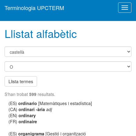
Terminologia UPCTERM
Toggl
navig
Llistat alfabètic
Llista termes
S'han trobat
599
resultats.
(ES)
ordinario
[Matemàtiques i estadística]
(CA)
ordinari -ària
adj
(EN)
ordinary
(FR)
ordinaire
(ES)
organigrama
[Gestió i organització