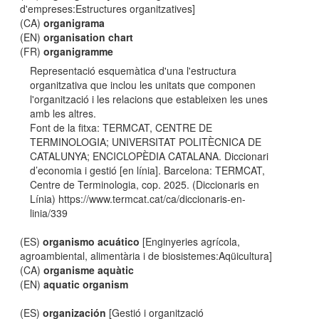
d'empreses:Estructures organitzatives]
(CA)
organigrama
(EN)
organisation chart
(FR)
organigramme
Representació esquemàtica d'una l'estructura
organitzativa que inclou les unitats que componen
l'organització i les relacions que estableixen les unes
amb les altres.
Font de la fitxa: TERMCAT, CENTRE DE
TERMINOLOGIA; UNIVERSITAT POLITÈCNICA DE
CATALUNYA; ENCICLOPÈDIA CATALANA. Diccionari
d’economia i gestió [en línia]. Barcelona: TERMCAT,
Centre de Terminologia, cop. 2025. (Diccionaris en
Línia) https://www.termcat.cat/ca/diccionaris-en-
linia/339
(ES)
organismo acuático
[Enginyeries agrícola,
agroambiental, alimentària i de biosistemes:Aqüicultura]
(CA)
organisme aquàtic
(EN)
aquatic organism
(ES)
organización
[Gestió i organització