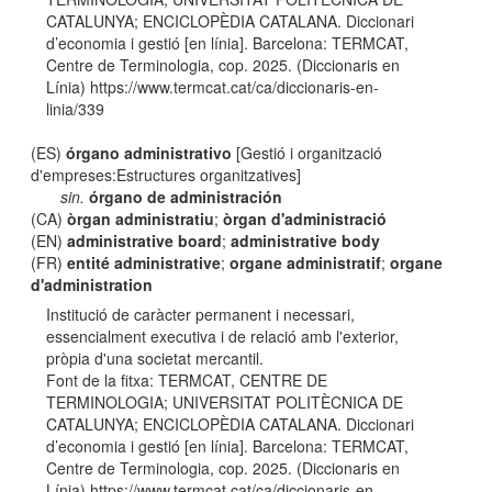
CATALUNYA; ENCICLOPÈDIA CATALANA. Diccionari
d’economia i gestió [en línia]. Barcelona: TERMCAT,
Centre de Terminologia, cop. 2025. (Diccionaris en
Línia) https://www.termcat.cat/ca/diccionaris-en-
linia/339
(ES)
órgano administrativo
[Gestió i organització
d'empreses:Estructures organitzatives]
sin.
órgano de administración
(CA)
òrgan administratiu
;
òrgan d'administració
(EN)
administrative board
;
administrative body
(FR)
entité administrative
;
organe administratif
;
organe
d'administration
Institució de caràcter permanent i necessari,
essencialment executiva i de relació amb l'exterior,
pròpia d'una societat mercantil.
Font de la fitxa: TERMCAT, CENTRE DE
TERMINOLOGIA; UNIVERSITAT POLITÈCNICA DE
CATALUNYA; ENCICLOPÈDIA CATALANA. Diccionari
d’economia i gestió [en línia]. Barcelona: TERMCAT,
Centre de Terminologia, cop. 2025. (Diccionaris en
Línia) https://www.termcat.cat/ca/diccionaris-en-