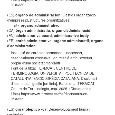
linia/339
(ES)
órgano de administración
[Gestió i organització
d'empreses:Estructures organitzatives]
sin.
órgano administrativo
(CA)
òrgan administratiu
;
òrgan d'administració
(EN)
administrative board
;
administrative body
(FR)
entité administrative
;
organe administratif
;
organe
d'administration
Institució de caràcter permanent i necessari,
essencialment executiva i de relació amb l'exterior,
pròpia d'una societat mercantil.
Font de la fitxa: TERMCAT, CENTRE DE
TERMINOLOGIA; UNIVERSITAT POLITÈCNICA DE
CATALUNYA; ENCICLOPÈDIA CATALANA. Diccionari
d’economia i gestió [en línia]. Barcelona: TERMCAT,
Centre de Terminologia, cop. 2025. (Diccionaris en
Línia) https://www.termcat.cat/ca/diccionaris-en-
linia/339
(ES)
organoléptico -ca
[Desenvolupament humà i
sostenible]