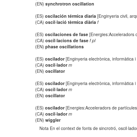
(EN)
synchrotron oscillation
(ES)
oscilación térmica diaria
[Enginyeria civil, arq
(CA)
oscil·lació tèrmica diària
f
(ES)
oscilaciones de fase
[Energies:Acceleradors d
(CA)
oscil·lacions de fase
f pl
(EN)
phase oscillations
(ES)
oscilador
[Enginyeria electrònica, informàtica 
(CA)
oscil·lador
m
(EN)
oscillator
(ES)
oscilador
[Enginyeria electrònica, informàtica 
(CA)
oscil·lador
m
(EN)
oscillator
(ES)
oscilador
[Energies:Acceleradors de partícules
(CA)
oscil·lador
m
(EN)
wiggler
Nota En el context de fonts de sincrotró, oscil·lador