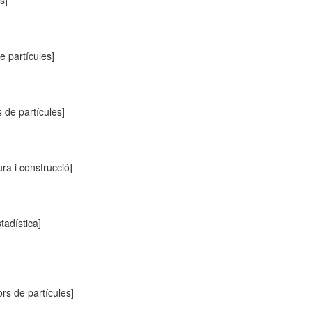
s]
e partícules]
 de partícules]
ura i construcció]
tadística]
rs de partícules]