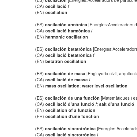
(ES)
oscilación
[Energies:Acceleradors de partícule
(CA)
oscil·lació
f
(EN)
oscillation
(ES)
oscilación armónica
[Energies:Acceleradors d
(CA)
oscil·lació harmònica
f
(EN)
harmonic oscillation
(ES)
oscilación betatrónica
[Energies:Acceleradors
(CA)
oscil·lació betatrònica
f
(EN)
betatron oscillation
(ES)
oscilación de masa
[Enginyeria civil, arquitect
(CA)
oscil·lació de massa
f
(EN)
mass oscillation
;
water level oscillation
(ES)
oscilación de una función
[Matemàtiques i es
(CA)
oscil·lació d'una funció
f
;
salt d'una funció
(EN)
oscillation of a function
(FR)
oscillation d'une fonction
(ES)
oscilación sincrotrónica
[Energies:Accelerado
(CA)
oscil·lació sincrotrònica
f