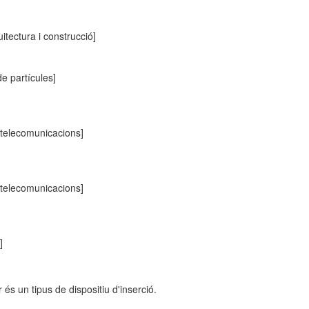
uitectura i construcció]
e partícules]
i telecomunicacions]
i telecomunicacions]
]
 és un tipus de dispositiu d'inserció.