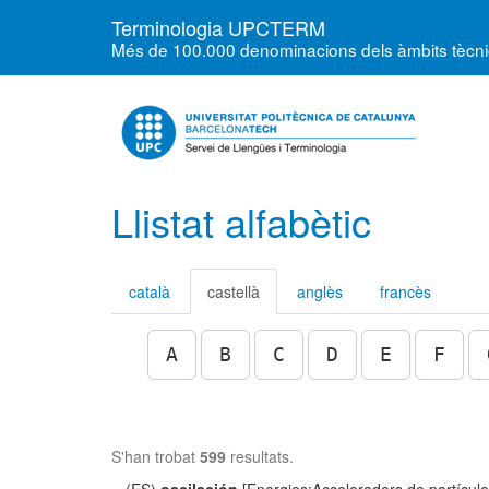
Terminologia UPCTERM
Més de 100.000 denominacions dels àmbits tècnics
Llistat alfabètic
català
castellà
anglès
francès
A
B
C
D
E
F
S'han trobat
599
resultats.