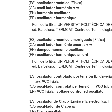
(ES)
oscilador armónico
[Física]
(CA)
oscil·lador harmònic
n m
(EN)
harmonic oscillator
(FR)
oscillateur harmonique
Font de la fitxa: UNIVERSITAT POLITÈCNICA DE
ed. Barcelona: TERMCAT, Centre de Terminologia, co
(ES)
oscilador armónico amortiguado
[Física]
(CA)
oscil·lador harmònic amortit
n m
(EN)
damped harmonic oscillator
(FR)
oscillateur harmonique amorti
Font de la fitxa: UNIVERSITAT POLITÈCNICA DE
ed. Barcelona: TERMCAT, Centre de Terminologia, co
(ES)
oscilador controlado por tensión
[Enginyeria
sin.
VCO
[sigla]
(CA)
oscil·lador controlat per tensió
m
;
VCO
[sigl
(EN)
VCO
[sigla];
voltage controlled oscillator
(ES)
oscilador de Clapp
[Enginyeria electrònica, in
(CA)
oscil·lador de Clapp
m
(EN)
Clapp oscillator