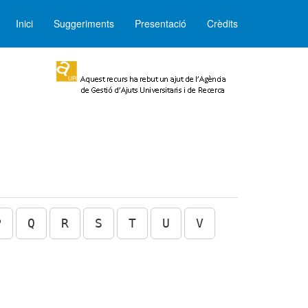
Inici
Suggeriments
Presentació
Crèdits
P
Q
R
S
T
U
V