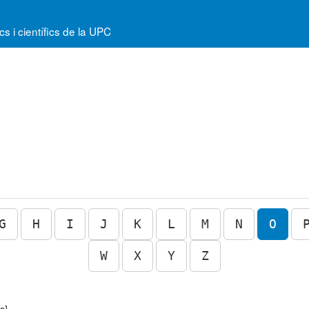
 i científics de la UPC
G
H
I
J
K
L
M
N
O
W
X
Y
Z