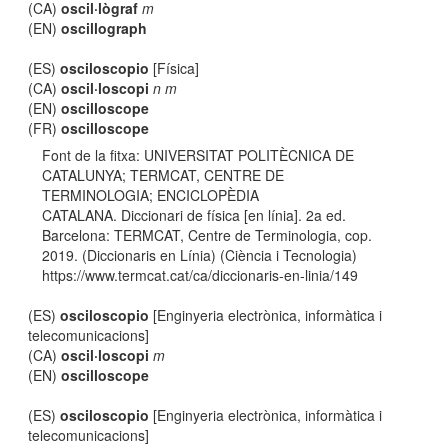
(CA)
oscil·lògraf
m
(EN)
oscillograph
(ES)
osciloscopio
[Física]
(CA)
oscil·loscopi
n m
(EN)
oscilloscope
(FR)
oscilloscope
Font de la fitxa: UNIVERSITAT POLITÈCNICA DE
CATALUNYA; TERMCAT, CENTRE DE
TERMINOLOGIA; ENCICLOPÈDIA
CATALANA. Diccionari de física [en línia]. 2a ed.
Barcelona: TERMCAT, Centre de Terminologia, cop.
2019. (Diccionaris en Línia) (Ciència i Tecnologia)
https://www.termcat.cat/ca/diccionaris-en-linia/149
(ES)
osciloscopio
[Enginyeria electrònica, informàtica i
telecomunicacions]
(CA)
oscil·loscopi
m
(EN)
oscilloscope
(ES)
osciloscopio
[Enginyeria electrònica, informàtica i
telecomunicacions]