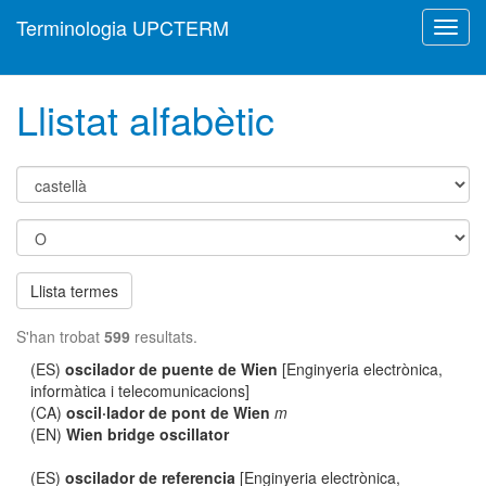
Terminologia UPCTERM
Toggl
navig
Llistat alfabètic
Llista termes
S'han trobat
599
resultats.
(ES)
oscilador de puente de Wien
[Enginyeria electrònica,
informàtica i telecomunicacions]
(CA)
oscil·lador de pont de Wien
m
(EN)
Wien bridge oscillator
(ES)
oscilador de referencia
[Enginyeria electrònica,