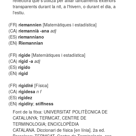
reflectora que s'utilitza per aïllar tancaments exteriors
transparents durant la nit, a l'hivern, o durant el dia, a
l'estiu.
(FR)
riemannien
[Matemàtiques i estadística]
(CA)
riemannià -ana
adj
(ES)
riemanniano
(EN)
Riemannian
(FR)
rigide
[Matemàtiques i estadística]
(CA)
rígid -a
adj
(ES)
rígido
(EN)
rigid
(FR)
rigidité
[Física]
(CA)
rigidesa
n f
(ES)
rigidez
(EN)
rigidity
;
stiffness
Font de la fitxa: UNIVERSITAT POLITÈCNICA DE
CATALUNYA; TERMCAT, CENTRE DE
TERMINOLOGIA; ENCICLOPÈDIA
CATALANA. Diccionari de física [en línia]. 2a ed.