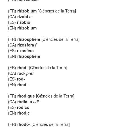
(FR)
rhizobium
[Ciències de la Terra]
(CA)
rizobi
m
(ES)
rizobio
(EN)
rhizobium
(FR)
rhizosphère
[Ciències de la Terra]
(CA)
rizosfera
f
(ES)
rizosfera
(EN)
rhizosphere
(FR)
rhod-
[Ciències de la Terra]
(CA)
rod-
pref
(ES)
rod-
(EN)
rhod-
(FR)
rhodique
[Ciències de la Terra]
(CA)
ròdic -a
adj
(ES)
ródico
(EN)
rhodic
(FR)
rhodo-
[Ciències de la Terra]