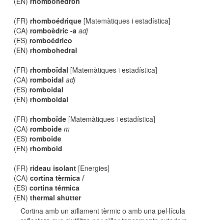
(EN)
rhombohedron
(FR)
rhomboédrique
[Matemàtiques i estadística]
(CA)
romboèdric -a
adj
(ES)
romboédrico
(EN)
rhombohedral
(FR)
rhomboïdal
[Matemàtiques i estadística]
(CA)
romboidal
adj
(ES)
romboidal
(EN)
rhomboidal
(FR)
rhomboïde
[Matemàtiques i estadística]
(CA)
romboide
m
(ES)
romboide
(EN)
rhomboid
(FR)
rideau isolant
[Energies]
(CA)
cortina tèrmica
f
(ES)
cortina térmica
(EN)
thermal shutter
Cortina amb un aïllament tèrmic o amb una pel·lícula