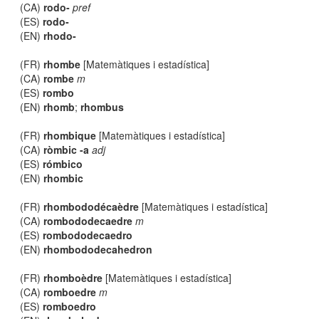
(CA)
rodo-
pref
(ES)
rodo-
(EN)
rhodo-
(FR)
rhombe
[Matemàtiques i estadística]
(CA)
rombe
m
(ES)
rombo
(EN)
rhomb
;
rhombus
(FR)
rhombique
[Matemàtiques i estadística]
(CA)
ròmbic -a
adj
(ES)
rómbico
(EN)
rhombic
(FR)
rhombododécaèdre
[Matemàtiques i estadística]
(CA)
rombododecaedre
m
(ES)
rombododecaedro
(EN)
rhombododecahedron
(FR)
rhomboèdre
[Matemàtiques i estadística]
(CA)
romboedre
m
(ES)
romboedro