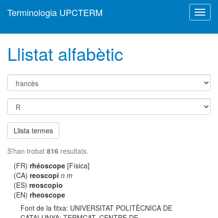
Terminologia UPCTERM
Toggl
navig
Llistat alfabètic
Llista termes
S'han trobat
816
resultats.
(FR)
rhéoscope
[Física]
(CA)
reoscopi
n m
(ES)
reoscopio
(EN)
rheoscope
Font de la fitxa: UNIVERSITAT POLITÈCNICA DE
CATALUNYA; TERMCAT, CENTRE DE