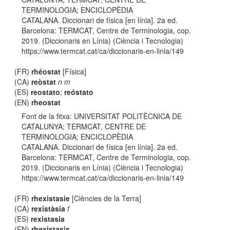
TERMINOLOGIA; ENCICLOPÈDIA
CATALANA. Diccionari de física [en línia]. 2a ed.
Barcelona: TERMCAT, Centre de Terminologia, cop.
2019. (Diccionaris en Línia) (Ciència i Tecnologia)
https://www.termcat.cat/ca/diccionaris-en-linia/149
(FR)
rhéostat
[Física]
(CA)
reòstat
n m
(ES)
reostato
;
reóstato
(EN)
rheostat
Font de la fitxa: UNIVERSITAT POLITÈCNICA DE
CATALUNYA; TERMCAT, CENTRE DE
TERMINOLOGIA; ENCICLOPÈDIA
CATALANA. Diccionari de física [en línia]. 2a ed.
Barcelona: TERMCAT, Centre de Terminologia, cop.
2019. (Diccionaris en Línia) (Ciència i Tecnologia)
https://www.termcat.cat/ca/diccionaris-en-linia/149
(FR)
rhexistasie
[Ciències de la Terra]
(CA)
rexistàsia
f
(ES)
rexistasia
(EN)
rhexistasis