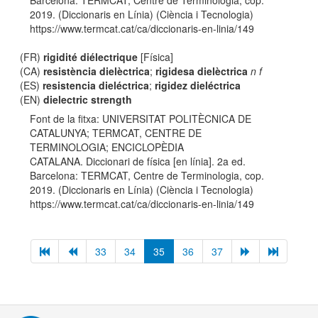
Barcelona: TERMCAT, Centre de Terminologia, cop.
2019. (Diccionaris en Línia) (Ciència i Tecnologia)
https://www.termcat.cat/ca/diccionaris-en-linia/149
(FR)
rigidité diélectrique
[Física]
(CA)
resistència dielèctrica
;
rigidesa dielèctrica
n f
(ES)
resistencia dieléctrica
;
rigidez dieléctrica
(EN)
dielectric strength
Font de la fitxa: UNIVERSITAT POLITÈCNICA DE
CATALUNYA; TERMCAT, CENTRE DE
TERMINOLOGIA; ENCICLOPÈDIA
CATALANA. Diccionari de física [en línia]. 2a ed.
Barcelona: TERMCAT, Centre de Terminologia, cop.
2019. (Diccionaris en Línia) (Ciència i Tecnologia)
https://www.termcat.cat/ca/diccionaris-en-linia/149
33
34
35
36
37