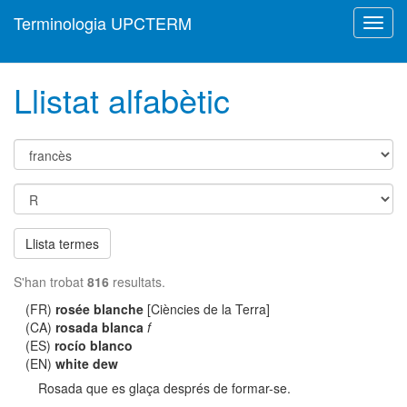
Terminologia UPCTERM
Toggl
navig
Llistat alfabètic
Llista termes
S'han trobat
816
resultats.
(FR)
rosée blanche
[Ciències de la Terra]
(CA)
rosada blanca
f
(ES)
rocío blanco
(EN)
white dew
Rosada que es glaça després de formar-se.