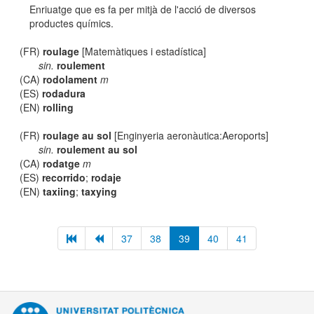
Enriuatge que es fa per mitjà de l'acció de diversos
productes químics.
(FR)
roulage
[Matemàtiques i estadística]
sin.
roulement
(CA)
rodolament
m
(ES)
rodadura
(EN)
rolling
(FR)
roulage au sol
[Enginyeria aeronàutica:Aeroports]
sin.
roulement au sol
(CA)
rodatge
m
(ES)
recorrido
;
rodaje
(EN)
taxiing
;
taxying
37
38
39
40
41