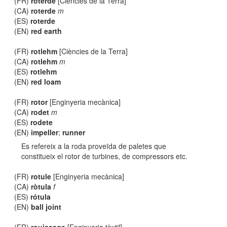
(FR)
roterde
[Ciències de la Terra]
(CA)
roterde
m
(ES)
roterde
(EN)
red earth
(FR)
rotlehm
[Ciències de la Terra]
(CA)
rotlehm
m
(ES)
rotlehm
(EN)
red loam
(FR)
rotor
[Enginyeria mecànica]
(CA)
rodet
m
(ES)
rodete
(EN)
impeller
;
runner
Es refereix a la roda proveïda de paletes que
constitueix el rotor de turbines, de compressors etc.
(FR)
rotule
[Enginyeria mecànica]
(CA)
ròtula
f
(ES)
rótula
(EN)
ball joint