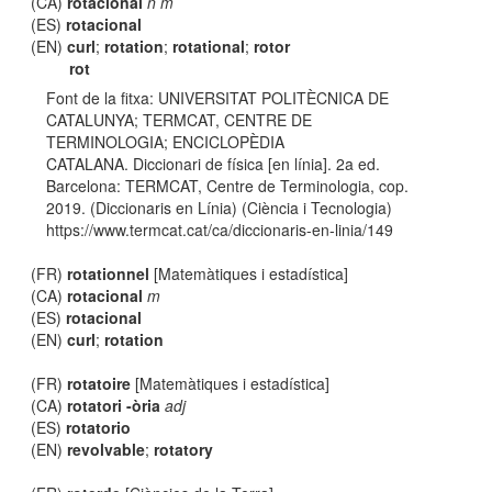
(CA)
rotacional
n m
(ES)
rotacional
(EN)
curl
;
rotation
;
rotational
;
rotor
rot
Font de la fitxa: UNIVERSITAT POLITÈCNICA DE
CATALUNYA; TERMCAT, CENTRE DE
TERMINOLOGIA; ENCICLOPÈDIA
CATALANA. Diccionari de física [en línia]. 2a ed.
Barcelona: TERMCAT, Centre de Terminologia, cop.
2019. (Diccionaris en Línia) (Ciència i Tecnologia)
https://www.termcat.cat/ca/diccionaris-en-linia/149
(FR)
rotationnel
[Matemàtiques i estadística]
(CA)
rotacional
m
(ES)
rotacional
(EN)
curl
;
rotation
(FR)
rotatoire
[Matemàtiques i estadística]
(CA)
rotatori -òria
adj
(ES)
rotatorio
(EN)
revolvable
;
rotatory