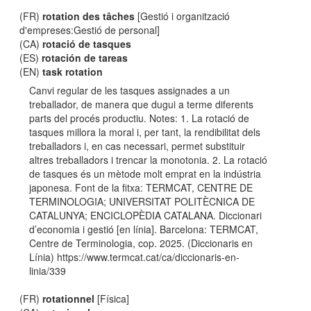
(FR)
rotation des tâches
[Gestió i organització
d'empreses:Gestió de personal]
(CA)
rotació de tasques
(ES)
rotación de tareas
(EN)
task rotation
Canvi regular de les tasques assignades a un
treballador, de manera que dugui a terme diferents
parts del procés productiu. Notes: 1. La rotació de
tasques millora la moral i, per tant, la rendibilitat dels
treballadors i, en cas necessari, permet substituir
altres treballadors i trencar la monotonia. 2. La rotació
de tasques és un mètode molt emprat en la indústria
japonesa. Font de la fitxa: TERMCAT, CENTRE DE
TERMINOLOGIA; UNIVERSITAT POLITÈCNICA DE
CATALUNYA; ENCICLOPÈDIA CATALANA. Diccionari
d’economia i gestió [en línia]. Barcelona: TERMCAT,
Centre de Terminologia, cop. 2025. (Diccionaris en
Línia) https://www.termcat.cat/ca/diccionaris-en-
linia/339
(FR)
rotationnel
[Física]