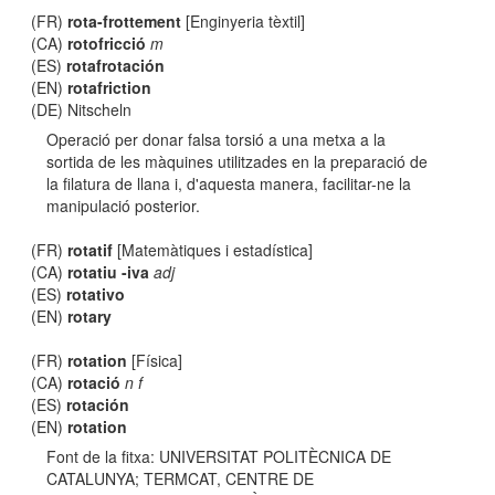
(FR)
rota-frottement
[Enginyeria tèxtil]
(CA)
rotofricció
m
(ES)
rotafrotación
(EN)
rotafriction
(DE) Nitscheln
Operació per donar falsa torsió a una metxa a la
sortida de les màquines utilitzades en la preparació de
la filatura de llana i, d'aquesta manera, facilitar-ne la
manipulació posterior.
(FR)
rotatif
[Matemàtiques i estadística]
(CA)
rotatiu -iva
adj
(ES)
rotativo
(EN)
rotary
(FR)
rotation
[Física]
(CA)
rotació
n f
(ES)
rotación
(EN)
rotation
Font de la fitxa: UNIVERSITAT POLITÈCNICA DE
CATALUNYA; TERMCAT, CENTRE DE