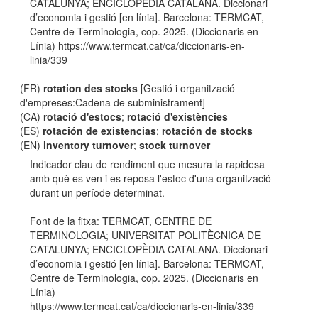
CATALUNYA; ENCICLOPÈDIA CATALANA. Diccionari
d’economia i gestió [en línia]. Barcelona: TERMCAT,
Centre de Terminologia, cop. 2025. (Diccionaris en
Línia) https://www.termcat.cat/ca/diccionaris-en-
linia/339
(FR)
rotation des stocks
[Gestió i organització
d'empreses:Cadena de subministrament]
(CA)
rotació d'estocs
;
rotació d'existències
(ES)
rotación de existencias
;
rotación de stocks
(EN)
inventory turnover
;
stock turnover
Indicador clau de rendiment que mesura la rapidesa
amb què es ven i es reposa l'estoc d'una organització
durant un període determinat.
Font de la fitxa: TERMCAT, CENTRE DE
TERMINOLOGIA; UNIVERSITAT POLITÈCNICA DE
CATALUNYA; ENCICLOPÈDIA CATALANA. Diccionari
d’economia i gestió [en línia]. Barcelona: TERMCAT,
Centre de Terminologia, cop. 2025. (Diccionaris en
Línia)
https://www.termcat.cat/ca/diccionaris-en-linia/339