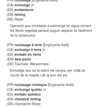
(FR)
rouissage
[Enginyeria tèxtil]
(CA)
enriuatge
m
(ES)
enriamiento
(EN)
retting
(DE) Röste
Operació que consisteix a submergir en aigua corrent
les fibres vegetals perquè puguin separar-se fàcilment
de la canemuixa.
(FR)
rouissage à terre
[Enginyeria tèxtil]
(CA)
enriuatge a terra
m
(ES)
enriado en tierra
(EN)
dew point
(DE) Tauröste; Wiesenröste
Enriuatge que es fa sobre els camps, per mitjà de
l'acció de la rosada i de la llum del sol.
(FR)
rouissage chimique
[Enginyeria tèxtil]
(CA)
enriuatge químic
m
(ES)
enriado químico
(EN)
chemical retting
(DE) chemische Röste