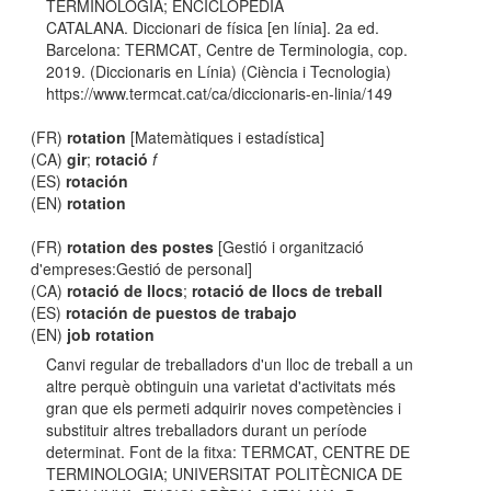
TERMINOLOGIA; ENCICLOPÈDIA
CATALANA. Diccionari de física [en línia]. 2a ed.
Barcelona: TERMCAT, Centre de Terminologia, cop.
2019. (Diccionaris en Línia) (Ciència i Tecnologia)
https://www.termcat.cat/ca/diccionaris-en-linia/149
(FR)
rotation
[Matemàtiques i estadística]
(CA)
gir
;
rotació
f
(ES)
rotación
(EN)
rotation
(FR)
rotation des postes
[Gestió i organització
d'empreses:Gestió de personal]
(CA)
rotació de llocs
;
rotació de llocs de treball
(ES)
rotación de puestos de trabajo
(EN)
job rotation
Canvi regular de treballadors d'un lloc de treball a un
altre perquè obtinguin una varietat d'activitats més
gran que els permeti adquirir noves competències i
substituir altres treballadors durant un període
determinat. Font de la fitxa: TERMCAT, CENTRE DE
TERMINOLOGIA; UNIVERSITAT POLITÈCNICA DE